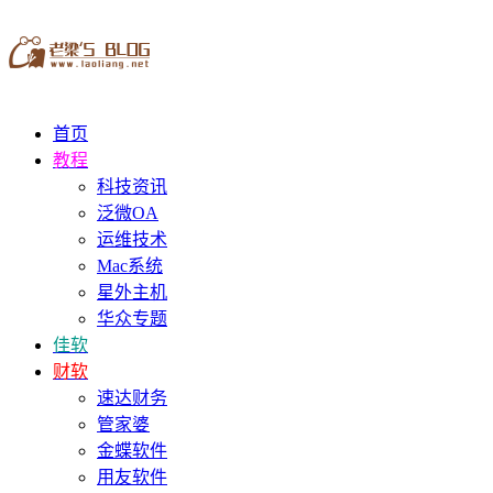
首页
教程
科技资讯
泛微OA
运维技术
Mac系统
星外主机
华众专题
佳软
财软
速达财务
管家婆
金蝶软件
用友软件