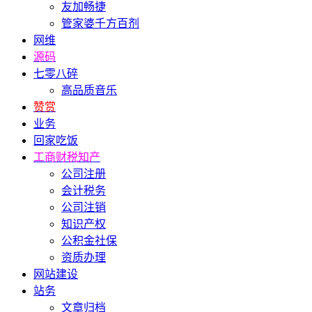
友加畅捷
管家婆千方百剂
网维
源码
七零八碎
高品质音乐
赞赏
业务
回家吃饭
工商财税知产
公司注册
会计税务
公司注销
知识产权
公积金社保
资质办理
网站建设
站务
文章归档