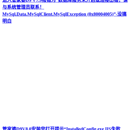
进入管家婆D9 V7.9报错为“数据库服务未开启或连接出错，请
与系统管理员联系！
MySql.Data.MySqlClient.MySqlException (0x80004005)”-没搞
明白
管家婆D9V8.0安装完打开提示“InstalledConfig.exe IIS失败