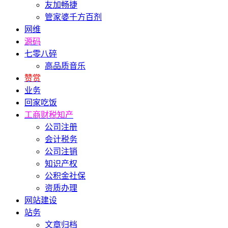
友加畅捷
管家婆千方百剂
网维
源码
七零八碎
高品质音乐
赞赏
业务
回家吃饭
工商财税知产
公司注册
会计税务
公司注销
知识产权
公积金社保
资质办理
网站建设
站务
文章归档