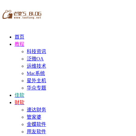
首页
教程
科技资讯
泛微OA
运维技术
Mac系统
星外主机
华众专题
佳软
财软
速达财务
管家婆
金蝶软件
用友软件