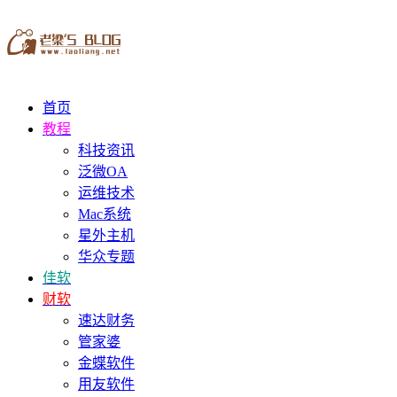
首页
教程
科技资讯
泛微OA
运维技术
Mac系统
星外主机
华众专题
佳软
财软
速达财务
管家婆
金蝶软件
用友软件