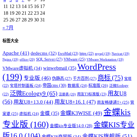
11
12
13
14
15
16
17
18
19
20
21
22
23
24
25
26
27
28
29
30
31
« 7月
标签大全
Apache
(41)
dedecms
(32)
EwoMail
(23)
https
(22)
mysql
(19)
Navicat
(19)
SQL Server
(27)
VMware
(25)
office
(20)
Nginx
(19)
VMware Workstation
(19)
WordPress
winwebmail
(35)
VMware虚拟机
(34)
(199)
商标
(75)
专业版
(46)
伪静态
(27)
千方百剂
(27)
宝塔
帝国cms
(30)
标准版
(26)
宝塔控制面板
(24)
数据库
(24)
(22)
泛微Ecology
泛微Ecology9
(65)
用友U8
用友T3标准版
(23)
(22)
注册表
(20)
(56)
用友U8+16.1
(47)
用友U8+13.0
(44)
用友畅捷通T+
(25)
管
金蝶kis
金蝶K3WISE
(49)
金蝶
(35)
家婆
(25)
虚拟机
(24)
专业版
(160)
金蝶KIS专业
金蝶kis专业版14.0
(28)
版16.0
(104)
金蝶KIS旗舰版
(51)
金蝶KIS商贸版
(34)