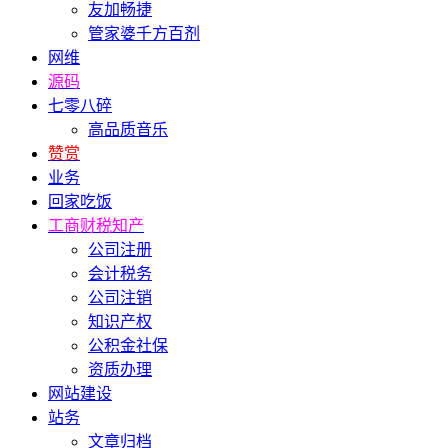
友加畅捷
管家婆千方百剂
网维
源码
七零八碎
高品质音乐
赞赏
业务
回家吃饭
工商财税知产
公司注册
会计税务
公司注销
知识产权
公积金社保
资质办理
网站建设
站务
文章归档