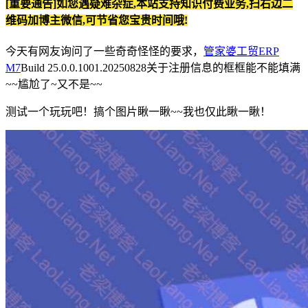
[重要通告]如您遇疑难杂症,本站支持知识付费业务,扫右边二
维码加博主微信,可节省您宝贵时间哦!
今天有网友询问了一些奇奇怪怪的要求，
管家婆工贸ERP
M7
Build 25.0.0.1001.20250828关于注册信息的框框能不能填满
~~尴尬了~又不是~~
测试一个玩玩吧！搞个图片瞅一瞅~~我也仅此瞅一瞅！