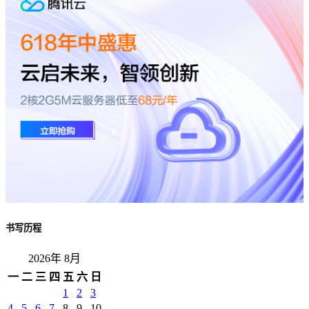
书写历程
2026年 8月
一
二
三
四
五
六
日
1
2
3
4
5
6
7
8
9
10