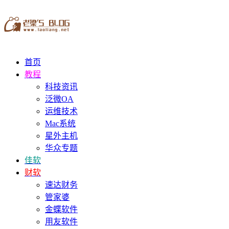
首页
教程
科技资讯
泛微OA
运维技术
Mac系统
星外主机
华众专题
佳软
财软
速达财务
管家婆
金蝶软件
用友软件