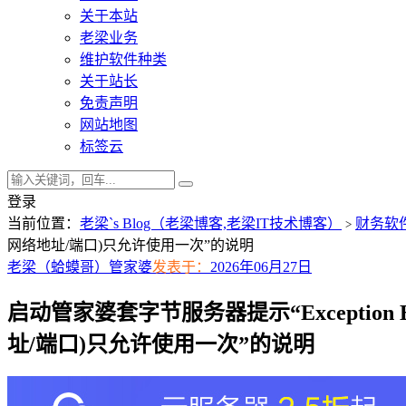
关于本站
老梁业务
维护软件种类
关于站长
免责声明
网站地图
标签云
登录
当前位置：
老梁`s Blog（老梁博客,老梁IT技术博客）
财务软
>
网络地址/端口)只允许使用一次”的说明
老梁（蛤蟆哥）
管家婆
发表于：
2026年06月27日
启动管家婆套字节服务器提示“Exception Excep
址/端口)只允许使用一次”的说明