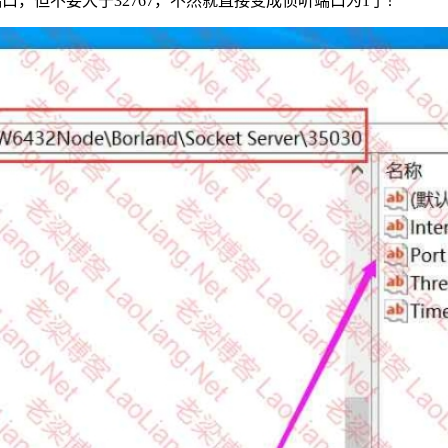
为其他端口，但不要大于32767，不然就直接变成侦听端口为1了！