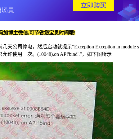
码加博主微信,可节省您宝贵时间哦!
几天公司停电，然后启动就提示“Exception Exception in module sck
只允许使用一次。(10048),on AP!'bind'.”，如下图所示