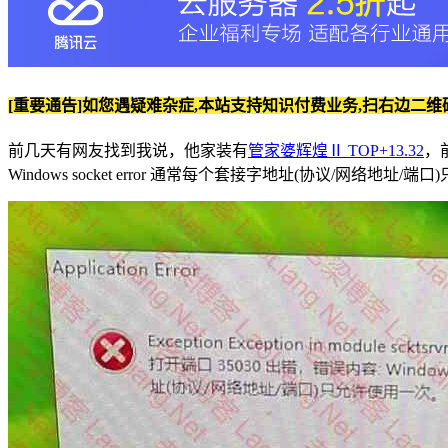
[重要通告]如您遇疑难杂症,本站支持知识付费业务,扫右边二维
前几天有网友找到我说，他家装有
管家婆辉煌Ⅱ TOP+13.32
，前
Windows socket error 通常每个套接字地址(协议/网络地址/端口)