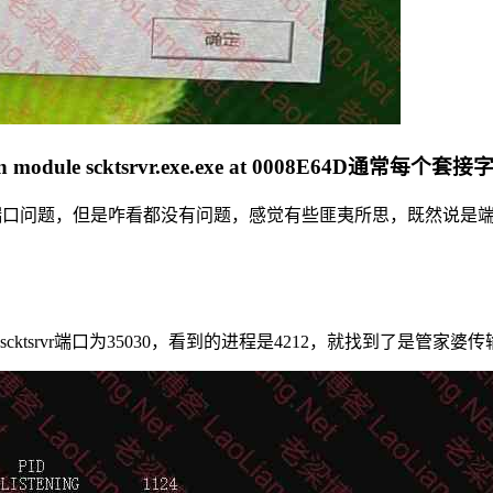
n module scktsrvr.exe.exe at 0008E6
e的端口问题，但是咋看都没有问题，感觉有些匪夷所思，既然说是
srvr端口为35030，看到的进程是4212，就找到了是管家婆