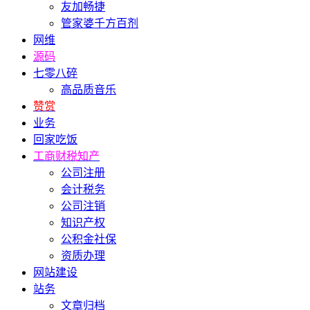
友加畅捷
管家婆千方百剂
网维
源码
七零八碎
高品质音乐
赞赏
业务
回家吃饭
工商财税知产
公司注册
会计税务
公司注销
知识产权
公积金社保
资质办理
网站建设
站务
文章归档