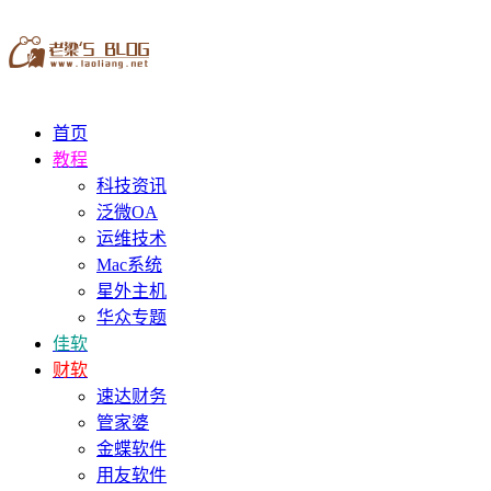
首页
教程
科技资讯
泛微OA
运维技术
Mac系统
星外主机
华众专题
佳软
财软
速达财务
管家婆
金蝶软件
用友软件