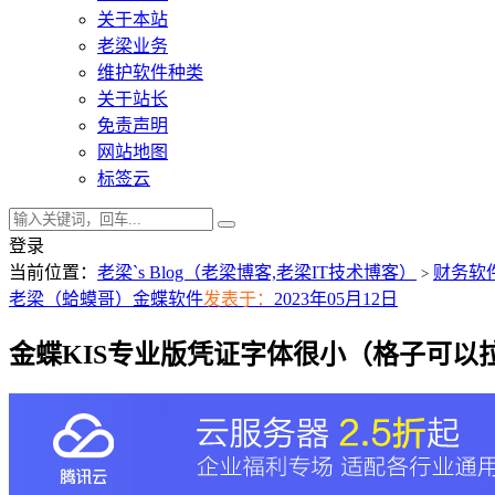
关于本站
老梁业务
维护软件种类
关于站长
免责声明
网站地图
标签云
登录
当前位置：
老梁`s Blog（老梁博客,老梁IT技术博客）
财务软
>
老梁（蛤蟆哥）
金蝶软件
发表于：
2023年05月12日
金蝶KIS专业版凭证字体很小（格子可以