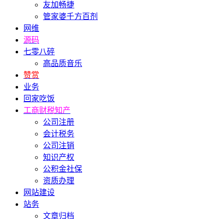
友加畅捷
管家婆千方百剂
网维
源码
七零八碎
高品质音乐
赞赏
业务
回家吃饭
工商财税知产
公司注册
会计税务
公司注销
知识产权
公积金社保
资质办理
网站建设
站务
文章归档