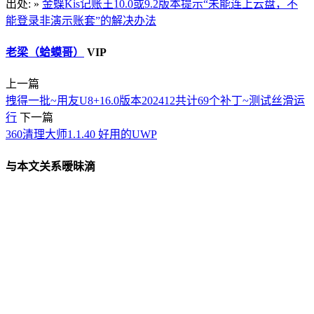
出处: »
金蝶Kis记账王10.0或9.2版本提示“未能连上云盘，不
能登录非演示账套”的解决办法
老梁（蛤蟆哥）
VIP
上一篇
拽得一批~用友U8+16.0版本202412共计69个补丁~测试丝滑运
行
下一篇
360清理大师1.1.40 好用的UWP
与本文关系暧昧滴