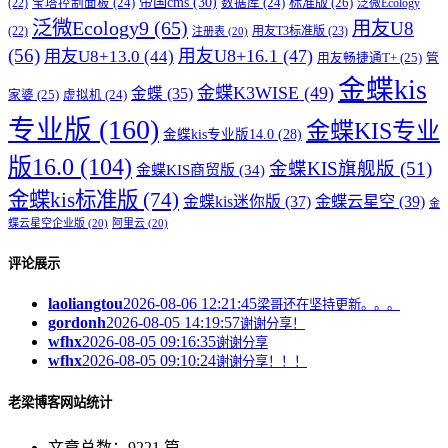
帝国cms
(30)
标准版
(26)
宝塔控制面板
(24)
数据库
(24)
(22)
泛微Ecology
泛微Ecology9
(65)
用友U8
用友T3标准版
(23)
(22)
注册表
(20)
(56)
用友U8+16.1
(47)
用友U8+13.0
(44)
用友畅捷通T+
(25)
管
金蝶kis
金蝶K3WISE
(49)
金蝶
(35)
家婆
(25)
虚拟机
(24)
专业版
(160)
金蝶KIS专业
金蝶kis专业版14.0
(28)
版16.0
(104)
金蝶KIS旗舰版
(51)
金蝶KIS商贸版
(34)
金蝶kis标准版
(74)
金蝶kis迷你版
(37)
金蝶云星空
(39)
金
蝶云星空企业版
(20)
阿里云
(20)
评论展示
laoliangtou
2026-08-06 12:21:45
梁哥还在坚持更新。。。
gordonh
2026-08-05 14:19:57
谢谢分享！
wfhx
2026-08-05 09:16:35
谢谢分享
wfhx
2026-08-05 09:10:24
谢谢分享！！！
老梁博客网站统计
文章总数：9221 篇