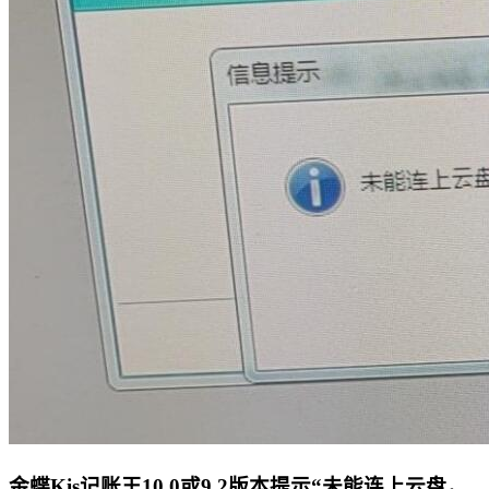
金蝶Kis记账王10.0或9.2版本提示“未能连上云盘，