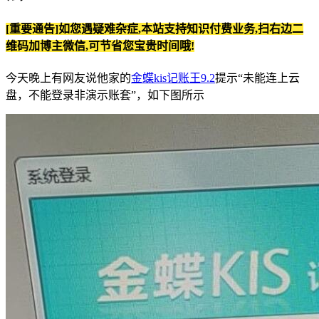
[重要通告]如您遇疑难杂症,本站支持知识付费业务,扫右边二
维码加博主微信,可节省您宝贵时间哦!
今天晚上有网友说他家的
金蝶kis记账王9.2
提示“未能连上云
盘，不能登录非演示账套”，如下图所示