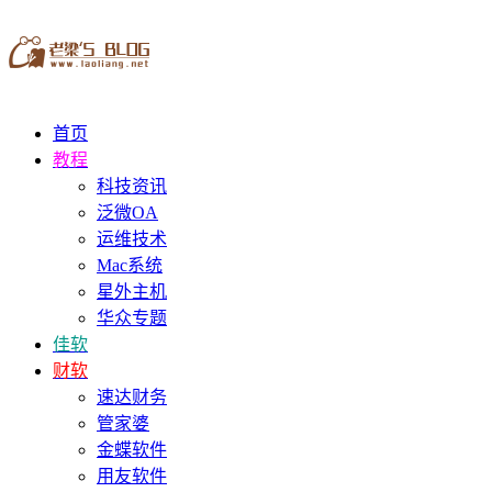
首页
教程
科技资讯
泛微OA
运维技术
Mac系统
星外主机
华众专题
佳软
财软
速达财务
管家婆
金蝶软件
用友软件