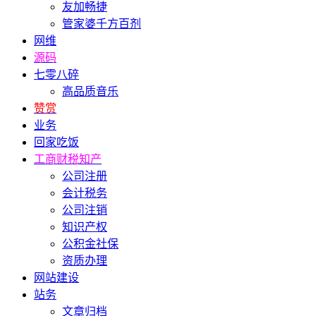
友加畅捷
管家婆千方百剂
网维
源码
七零八碎
高品质音乐
赞赏
业务
回家吃饭
工商财税知产
公司注册
会计税务
公司注销
知识产权
公积金社保
资质办理
网站建设
站务
文章归档