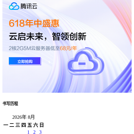
书写历程
2026年 8月
一
二
三
四
五
六
日
1
2
3