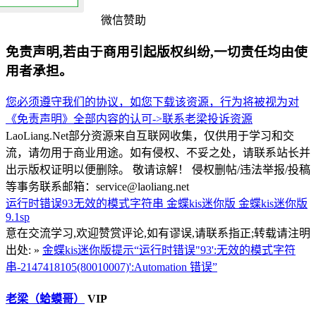
微信赞助
免责声明,若由于商用引起版权纠纷,一切责任均由使
用者承担。
您必须遵守我们的协议，如您下载该资源，行为将被视为对
《免责声明》全部内容的认可->
联系老梁
投诉资源
LaoLiang.Net部分资源来自互联网收集，仅供用于学习和交
流，请勿用于商业用途。如有侵权、不妥之处，请联系站长并
出示版权证明以便删除。 敬请谅解！ 侵权删帖/违法举报/投稿
等事务联系邮箱：service@laoliang.net
运行时错误93无效的模式字符串
金蝶kis迷你版
金蝶kis迷你版
9.1sp
意在交流学习,欢迎赞赏评论,如有谬误,请联系指正;转载请注明
出处: »
金蝶kis迷你版提示“运行时错误"93':无效的模式字符
串-2147418105(80010007)':Automation 错误”
老梁（蛤蟆哥）
VIP