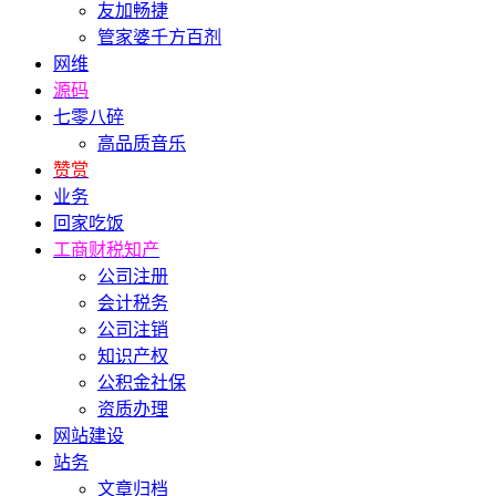
友加畅捷
管家婆千方百剂
网维
源码
七零八碎
高品质音乐
赞赏
业务
回家吃饭
工商财税知产
公司注册
会计税务
公司注销
知识产权
公积金社保
资质办理
网站建设
站务
文章归档