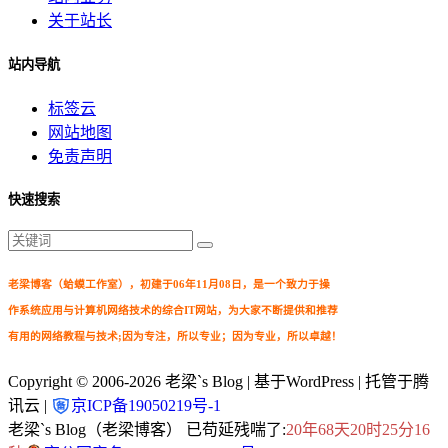
关于站长
站内导航
标签云
网站地图
免责声明
快速搜索
老梁博客（蛤蟆工作室），初建于06年11月08日，是一个致力于操
作系统应用与计算机网络技术的综合IT网站，为大家不断提供和推荐
有用的网络教程与技术;因为专注，所以专业；因为专业，所以卓越！
Copyright © 2006-2026
老梁`s Blog
| 基于WordPress | 托管于腾
讯云 |
京ICP备19050219号-1
老梁`s Blog（老梁博客） 已苟延残喘了:
20年68天20时25分17