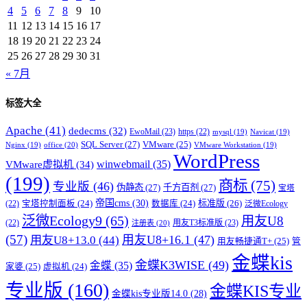
4
5
6
7
8
9
10
11
12
13
14
15
16
17
18
19
20
21
22
23
24
25
26
27
28
29
30
31
« 7月
标签大全
Apache
(41)
dedecms
(32)
EwoMail
(23)
https
(22)
mysql
(19)
Navicat
(19)
SQL Server
(27)
VMware
(25)
office
(20)
Nginx
(19)
VMware Workstation
(19)
WordPress
winwebmail
(35)
VMware虚拟机
(34)
(199)
商标
(75)
专业版
(46)
伪静态
(27)
千方百剂
(27)
宝塔
帝国cms
(30)
标准版
(26)
宝塔控制面板
(24)
数据库
(24)
(22)
泛微Ecology
泛微Ecology9
(65)
用友U8
用友T3标准版
(23)
(22)
注册表
(20)
(57)
用友U8+16.1
(47)
用友U8+13.0
(44)
用友畅捷通T+
(25)
管
金蝶kis
金蝶K3WISE
(49)
金蝶
(35)
家婆
(25)
虚拟机
(24)
专业版
(160)
金蝶KIS专业
金蝶kis专业版14.0
(28)