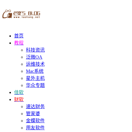
首页
教程
科技资讯
泛微OA
运维技术
Mac系统
星外主机
华众专题
佳软
财软
速达财务
管家婆
金蝶软件
用友软件