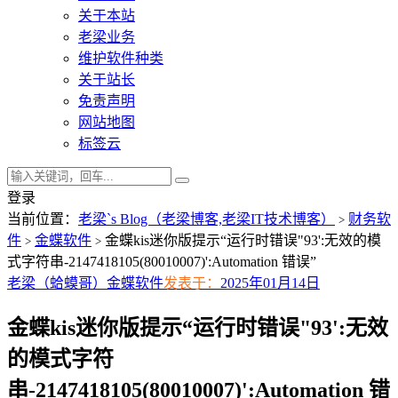
关于本站
老梁业务
维护软件种类
关于站长
免责声明
网站地图
标签云
登录
当前位置：
老梁`s Blog（老梁博客,老梁IT技术博客）
财务软
>
件
金蝶软件
金蝶kis迷你版提示“运行时错误"93':无效的模
>
>
式字符串-2147418105(80010007)':Automation 错误”
老梁（蛤蟆哥）
金蝶软件
发表于：
2025年01月14日
金蝶kis迷你版提示“运行时错误"93':无效
的模式字符
串-2147418105(80010007)':Automation 错