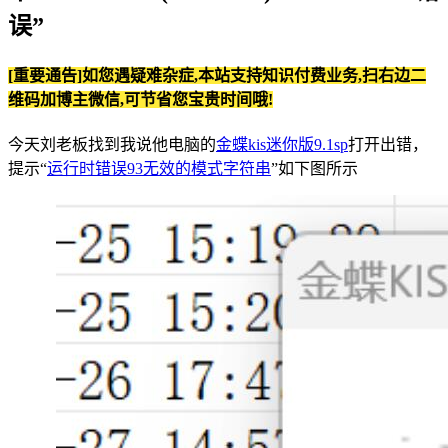
误”
[重要通告]如您遇疑难杂症,本站支持知识付费业务,扫右边二
维码加博主微信,可节省您宝贵时间哦!
今天刘老板找到我说他电脑的
金蝶kis迷你版9.1sp
打开出错，
提示“
运行时错误93无效的模式字符串
”如下图所示