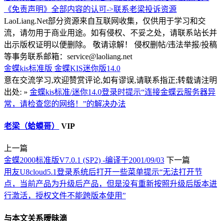
《免责声明》全部内容的认可->
联系老梁
投诉资源
LaoLiang.Net部分资源来自互联网收集，仅供用于学习和交
流，请勿用于商业用途。如有侵权、不妥之处，请联系站长并
出示版权证明以便删除。 敬请谅解！ 侵权删帖/违法举报/投稿
等事务联系邮箱：service@laoliang.net
金蝶kis标准版
金蝶KIS迷你版14.0
意在交流学习,欢迎赞赏评论,如有谬误,请联系指正;转载请注明
出处: »
金蝶kis标准/迷你14.0登录时提示“连接金蝶云服务器异
常，请检查您的网络！”的解决办法
老梁（蛤蟆哥）
VIP
上一篇
金蝶2000标准版V7.0.1 (SP2) -编译于2001/09/03
下一篇
用友U8cloud5.1登录系统后打开一些菜单提示“无法打开节
点，当前产品为升级后产品，但是没有重新按照升级后版本进
行激活，授权文件不能跨版本使用”
与本文关系暧昧滴