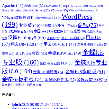
Apache
(41)
dedecms
(32)
EwoMail
(23)
https
(22)
mysql
(19)
Navicat
(19)
SQL Server
(27)
VMware
(25)
office
(20)
Nginx
(19)
VMware Workstation
(19)
WordPress
winwebmail
(35)
VMware虚拟机
(34)
(199)
商标
(75)
专业版
(46)
伪静态
(27)
千方百剂
(27)
宝塔
帝国cms
(30)
标准版
(26)
宝塔控制面板
(24)
数据库
(24)
(22)
泛微Ecology
泛微Ecology9
(65)
用友U8
用友T3标准版
(23)
(22)
注册表
(20)
(57)
用友U8+16.1
(47)
用友U8+13.0
(44)
用友畅捷通T+
(25)
管
金蝶kis
金蝶K3WISE
(49)
金蝶
(35)
家婆
(25)
虚拟机
(24)
专业版
(160)
金蝶KIS专业
金蝶kis专业版14.0
(28)
版16.0
(104)
金蝶KIS旗舰版
(51)
金蝶KIS商贸版
(34)
金蝶kis标准版
(74)
金蝶kis迷你版
(37)
金蝶云星空
(39)
金
蝶云星空企业版
(20)
阿里云
(20)
评论展示
lphch
2026-08-08 21:09:57
试试看