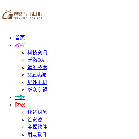
首页
教程
科技资讯
泛微OA
运维技术
Mac系统
星外主机
华众专题
佳软
财软
速达财务
管家婆
金蝶软件
用友软件