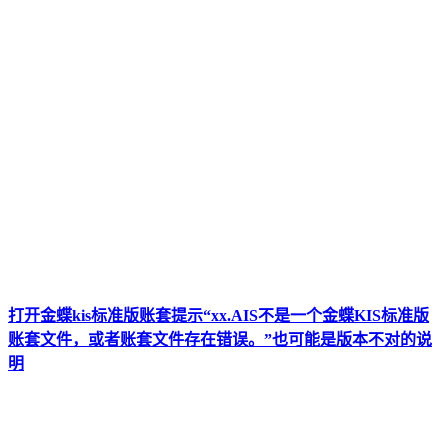
打开金蝶kis标准版账套提示“xx.AIS不是一个金蝶KIS标准版
账套文件，或者账套文件存在错误。”也可能是版本不对的说
明