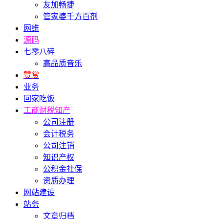
友加畅捷
管家婆千方百剂
网维
源码
七零八碎
高品质音乐
赞赏
业务
回家吃饭
工商财税知产
公司注册
会计税务
公司注销
知识产权
公积金社保
资质办理
网站建设
站务
文章归档