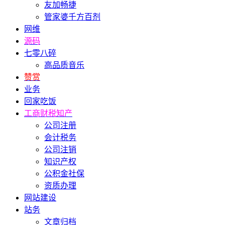
友加畅捷
管家婆千方百剂
网维
源码
七零八碎
高品质音乐
赞赏
业务
回家吃饭
工商财税知产
公司注册
会计税务
公司注销
知识产权
公积金社保
资质办理
网站建设
站务
文章归档