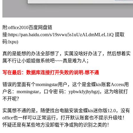
附:office2010百度网盘链
接:https://pan.baidu.com/s/19svwu5s1uUzALdmMLeL1iQ 提取
码:lxpu)
真的是能想的办法全部想了，实属没啥好办法了，然后想着实
属不行让小姐姐做系统吧~~~真是难为人；
写在最后：数据库连接打开失败的说明-想不通
错误的里面有个morningstar用户，这个是金蝶kis账套Access用
户名：morningstar，口令密 码：ypbwkfyjhyhgzj，这为啥就打
不开呢？
实属想不通的是，随便找台电脑安装金蝶kis迷你版12.0，没有
office也一样可以正常运行，打开默认账套也不提示升级哇！
怀疑还是有某些地方没卸载干净或狗的识别之类的！