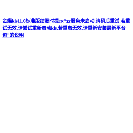
金蝶kis11.0标准版结账时提示“云服务未启动,请稍后重试,若重
试无效,请尝试重新启动kis,若重启无效,请重新安装最新平台
包”的说明