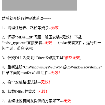
然后就开始各种尝试活动~~~~
1、清理注册表、路径等残余-
-无效
2、怀疑“MDAC28”问题，解压安装--无效！ 下载
“mdsc_type.exe”直接安装
--无效
！（mdac安装文件，运行后一
闪而过，重启没用）
3、怀疑DLL丢失 用"DirectX修复工具
"依然无效
；
4、重新注册“C:\Windows\SysWOW64或C:\Windows\System32”
目录下面的msrd2x40.dll 组件-
-无效！
5、换个安装路径试试---
无效！
6、卸载Office并重装--
无效！
7、金蝶社区有网友提供的方案如下---
无效