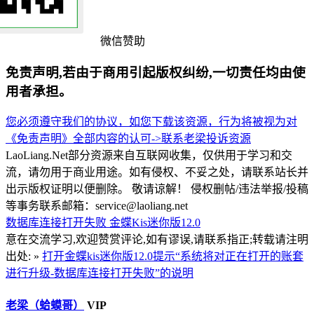
微信赞助
免责声明,若由于商用引起版权纠纷,一切责任均由使
用者承担。
您必须遵守我们的协议，如您下载该资源，行为将被视为对
《免责声明》全部内容的认可->
联系老梁
投诉资源
LaoLiang.Net部分资源来自互联网收集，仅供用于学习和交
流，请勿用于商业用途。如有侵权、不妥之处，请联系站长并
出示版权证明以便删除。 敬请谅解！ 侵权删帖/违法举报/投稿
等事务联系邮箱：service@laoliang.net
数据库连接打开失败
金蝶Kis迷你版12.0
意在交流学习,欢迎赞赏评论,如有谬误,请联系指正;转载请注明
出处: »
打开金蝶kis迷你版12.0提示“系统将对正在打开的账套
进行升级-数据库连接打开失败”的说明
老梁（蛤蟆哥）
VIP