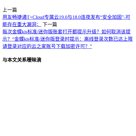
上一篇
用友畅捷通T+Cloud专属云19.0与18.0连夜发布“安全加固”-可
能存在重大漏洞；
下一篇
每次金蝶kis标准/迷你版账套打开都提示升级？如何取消该提
示？“金蝶kis标准/迷你版登录时提示：离线登录次数已达上限
请登录对应的云之家账号下载加密许可？”
与本文关系暧昧滴