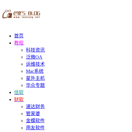
首页
教程
科技资讯
泛微OA
运维技术
Mac系统
星外主机
华众专题
佳软
财软
速达财务
管家婆
金蝶软件
用友软件