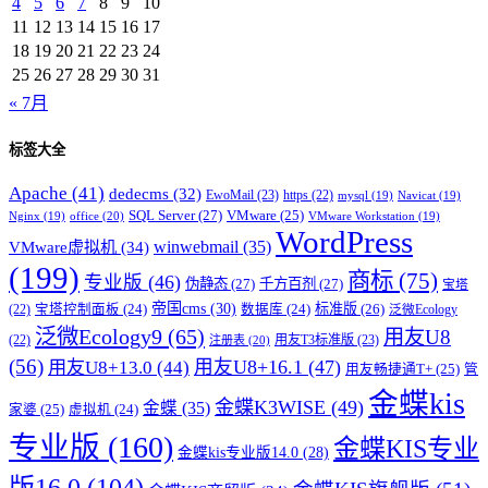
4
5
6
7
8
9
10
11
12
13
14
15
16
17
18
19
20
21
22
23
24
25
26
27
28
29
30
31
« 7月
标签大全
Apache
(41)
dedecms
(32)
EwoMail
(23)
https
(22)
mysql
(19)
Navicat
(19)
SQL Server
(27)
VMware
(25)
office
(20)
Nginx
(19)
VMware Workstation
(19)
WordPress
winwebmail
(35)
VMware虚拟机
(34)
(199)
商标
(75)
专业版
(46)
伪静态
(27)
千方百剂
(27)
宝塔
帝国cms
(30)
标准版
(26)
宝塔控制面板
(24)
数据库
(24)
(22)
泛微Ecology
泛微Ecology9
(65)
用友U8
用友T3标准版
(23)
(22)
注册表
(20)
(56)
用友U8+16.1
(47)
用友U8+13.0
(44)
用友畅捷通T+
(25)
管
金蝶kis
金蝶K3WISE
(49)
金蝶
(35)
家婆
(25)
虚拟机
(24)
专业版
(160)
金蝶KIS专业
金蝶kis专业版14.0
(28)