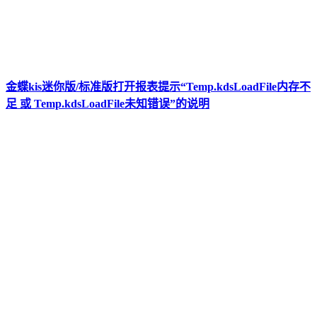
金蝶kis迷你版/标准版打开报表提示“Temp.kdsLoadFile内存不
足 或 Temp.kdsLoadFile未知错误”的说明