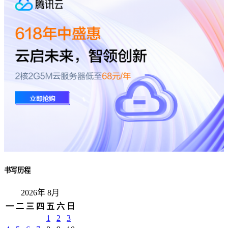
书写历程
2026年 8月
一
二
三
四
五
六
日
1
2
3