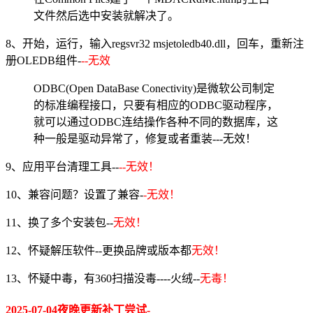
文件然后选中安装就解决了。
8、开始，运行，输入regsvr32 msjetoledb40.dll，回车，重新注
册OLEDB组件-
--无效
ODBC(Open DataBase Conectivity)是微软公司制定
的标准编程接口，只要有相应的ODBC驱动程序，
就可以通过ODBC连结操作各种不同的数据库，这
种一般是驱动异常了，修复或者重装---无效！
9、应用平台清理工具--
--无效！
10、兼容问题？设置了兼容-
-无效！
11、换了多个安装包--
无效！
12、怀疑解压软件--更换品牌或版本都
无效！
13、怀疑中毒，有360扫描没毒----火绒--
无毒！
2025-07-04夜晚更新补丁尝试-