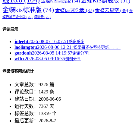
版16.0
(104)
金蝶KIS旗舰版
(51)
金蝶KIS商贸版
(34)
金蝶kis标准版
(74)
金蝶kis迷你版
(37)
金蝶云星空
(39)
金
蝶云星空企业版
(20)
阿里云
(20)
评论展示
jnleeht
2026-08-07 16:07:51
感谢感谢
laoliangtou
2026-08-06 12:21:45
梁哥还在坚持更新。。。
gordonh
2026-08-05 14:19:57
谢谢分享！
wfhx
2026-08-05 09:16:35
谢谢分享
老梁博客网站统计
文章总数：9226 篇
评论数目：1429 条
建站日期：2006-06-06
运行天数：7367 天
标签总数：13859 个
最后更新：2026-8-7