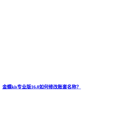
金蝶kis专业版16.0如何修改账套名称？