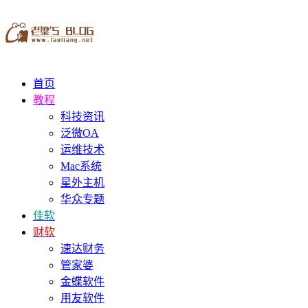
首页
教程
科技资讯
泛微OA
运维技术
Mac系统
星外主机
华众专题
佳软
财软
速达财务
管家婆
金蝶软件
用友软件