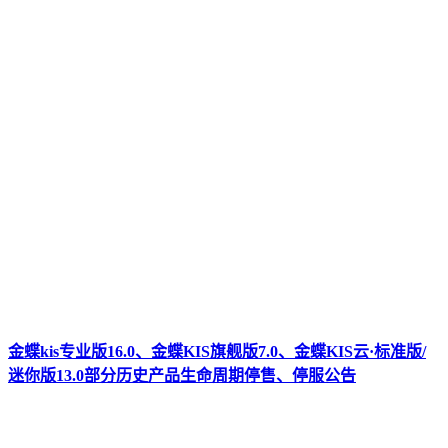
金蝶kis专业版16.0、金蝶KIS旗舰版7.0、金蝶KIS云·标准版/
迷你版13.0部分历史产品生命周期停售、停服公告