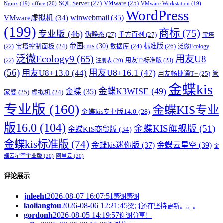
SQL Server
(27)
VMware
(25)
office
(20)
Nginx
(19)
VMware Workstation
(19)
WordPress
winwebmail
(35)
VMware虚拟机
(34)
(199)
商标
(75)
专业版
(46)
伪静态
(27)
千方百剂
(27)
宝塔
帝国cms
(30)
标准版
(26)
宝塔控制面板
(24)
数据库
(24)
(22)
泛微Ecology
泛微Ecology9
(65)
用友U8
用友T3标准版
(23)
(22)
注册表
(20)
(56)
用友U8+16.1
(47)
用友U8+13.0
(44)
用友畅捷通T+
(25)
管
金蝶kis
金蝶K3WISE
(49)
金蝶
(35)
家婆
(25)
虚拟机
(24)
专业版
(160)
金蝶KIS专业
金蝶kis专业版14.0
(28)
版16.0
(104)
金蝶KIS旗舰版
(51)
金蝶KIS商贸版
(34)
金蝶kis标准版
(74)
金蝶kis迷你版
(37)
金蝶云星空
(39)
金
蝶云星空企业版
(20)
阿里云
(20)
评论展示
jnleeht
2026-08-07 16:07:51
感谢感谢
laoliangtou
2026-08-06 12:21:45
梁哥还在坚持更新。。。
gordonh
2026-08-05 14:19:57
谢谢分享！