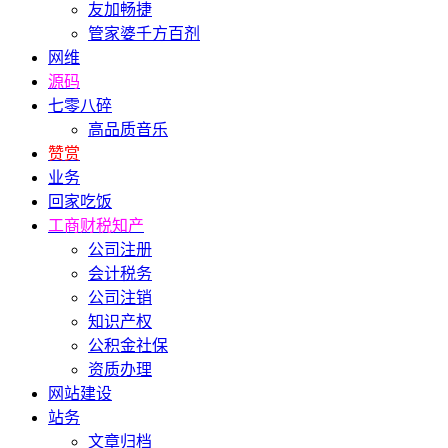
友加畅捷
管家婆千方百剂
网维
源码
七零八碎
高品质音乐
赞赏
业务
回家吃饭
工商财税知产
公司注册
会计税务
公司注销
知识产权
公积金社保
资质办理
网站建设
站务
文章归档