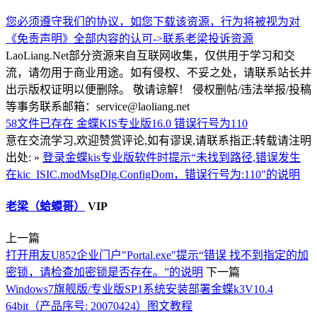
您必须遵守我们的协议，如您下载该资源，行为将被视为对
《免责声明》全部内容的认可->
联系老梁
投诉资源
LaoLiang.Net部分资源来自互联网收集，仅供用于学习和交
流，请勿用于商业用途。如有侵权、不妥之处，请联系站长并
出示版权证明以便删除。 敬请谅解！ 侵权删帖/违法举报/投稿
等事务联系邮箱：service@laoliang.net
58文件已存在
金蝶KIS专业版16.0
错误行号为110
意在交流学习,欢迎赞赏评论,如有谬误,请联系指正;转载请注明
出处: »
登录金蝶kis专业版软件时提示“未找到路径,错误发生
在kic_ISIC.modMsgDlg.ConfigDom，错误行号为:110"的说明
老梁（蛤蟆哥）
VIP
上一篇
打开用友U852企业门户"Portal.exe"提示“错误 找不到指定的加
密锁，请检查加密锁是否存在。”的说明
下一篇
Windows7旗舰版/专业版SP1系统安装部署金蝶k3V10.4
64bit（产品序号: 20070424）图文教程