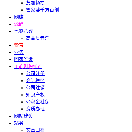
友加畅捷
管家婆千方百剂
网维
源码
七零八碎
高品质音乐
赞赏
业务
回家吃饭
工商财税知产
公司注册
会计税务
公司注销
知识产权
公积金社保
资质办理
网站建设
站务
文章归档