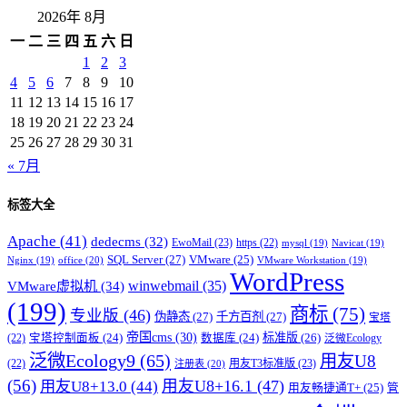
2026年 8月
一
二
三
四
五
六
日
1
2
3
4
5
6
7
8
9
10
11
12
13
14
15
16
17
18
19
20
21
22
23
24
25
26
27
28
29
30
31
« 7月
标签大全
Apache
(41)
dedecms
(32)
EwoMail
(23)
https
(22)
mysql
(19)
Navicat
(19)
SQL Server
(27)
VMware
(25)
office
(20)
Nginx
(19)
VMware Workstation
(19)
WordPress
winwebmail
(35)
VMware虚拟机
(34)
(199)
商标
(75)
专业版
(46)
伪静态
(27)
千方百剂
(27)
宝塔
帝国cms
(30)
标准版
(26)
宝塔控制面板
(24)
数据库
(24)
(22)
泛微Ecology
泛微Ecology9
(65)
用友U8
用友T3标准版
(23)
(22)
注册表
(20)
(56)
用友U8+16.1
(47)
用友U8+13.0
(44)
用友畅捷通T+
(25)
管