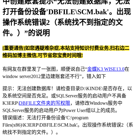
中创建账套提示“无法创建数据库，无法
打开备份设备'DBFILE\SCM.bak'。出现
操作系统错误2（系统找不到指定的文
件。）”的说明
[重要通告]如您遇疑难杂症,本站支持知识付费业务,扫右边二
维码加博主微信,可节省您宝贵时间哦!
有网友在群里发了一张图，顺便说自己“
金蝶K3 WISE13.0
在
window server2012里边建账套还不行”，错入如下
提示：无法创建数据库！请检查目录D:\KINDE\是否存在，以
及系统空间是否充足。或SQLServer服务的启动用户不具备
K3ERP\
DBFILE文件夹的写权限
，请修改Windows服务中
SQLServer服务的启动用户为Power User组以上的成员。
错误描述：无法打开备份设备'C:\program
Files(x86)\K3ERP\DBFILE\SCM.bak'。出现操作系统错误2（系
统找不到指定的文件。）。