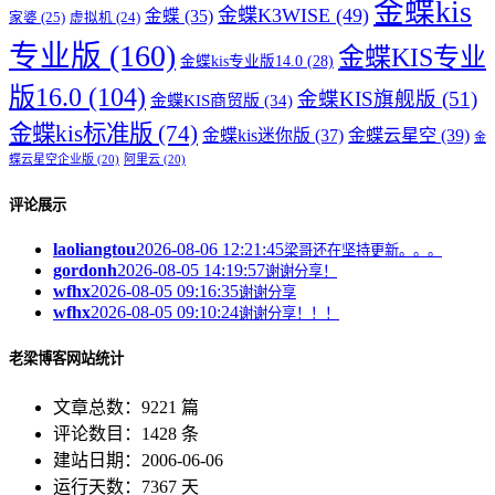
金蝶kis
金蝶K3WISE
(49)
金蝶
(35)
家婆
(25)
虚拟机
(24)
专业版
(160)
金蝶KIS专业
金蝶kis专业版14.0
(28)
版16.0
(104)
金蝶KIS旗舰版
(51)
金蝶KIS商贸版
(34)
金蝶kis标准版
(74)
金蝶kis迷你版
(37)
金蝶云星空
(39)
金
蝶云星空企业版
(20)
阿里云
(20)
评论展示
laoliangtou
2026-08-06 12:21:45
梁哥还在坚持更新。。。
gordonh
2026-08-05 14:19:57
谢谢分享！
wfhx
2026-08-05 09:16:35
谢谢分享
wfhx
2026-08-05 09:10:24
谢谢分享！！！
老梁博客网站统计
文章总数：9221 篇
评论数目：1428 条
建站日期：2006-06-06
运行天数：7367 天