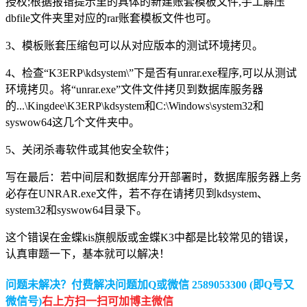
授权;根据报错提示里的具体的新建账套模板文件,手工解压
dbfile文件夹里对应的rar账套模板文件也可。
3、模板账套压缩包可以从对应版本的测试环境拷贝。
4、检查“K3ERP\kdsystem\”下是否有unrar.exe程序,可以从测试
环境拷贝。将“unrar.exe”文件文件拷贝到数据库服务器
的...\Kingdee\K3ERP\kdsystem和C:\Windows\system32和
syswow64这几个文件夹中。
5、关闭杀毒软件或其他安全软件；
写在最后：若中间层和数据库分开部署时，数据库服务器上务
必存在UNRAR.exe文件，若不存在请拷贝到kdsystem、
system32和syswow64目录下。
这个错误在金蝶kis旗舰版或金蝶K3中都是比较常见的错误，
认真审题一下，基本就可以解决！
问题未解决？付费解决问题加Q或微信 2589053300 (即Q号又
微信号)
右上方扫一扫可加博主微信