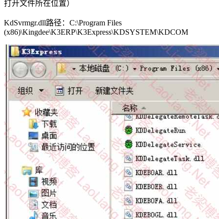
打开文件所在位置）
KdSvrmgr.dll路径：C:\Program Files
(x86)\Kingdee\K3ERP\K3Express\KDSYSTEM\KDCOM