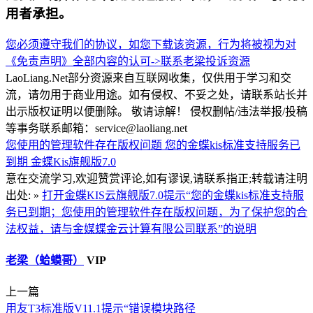
用者承担。
您必须遵守我们的协议，如您下载该资源，行为将被视为对
《免责声明》全部内容的认可->
联系老梁
投诉资源
LaoLiang.Net部分资源来自互联网收集，仅供用于学习和交
流，请勿用于商业用途。如有侵权、不妥之处，请联系站长并
出示版权证明以便删除。 敬请谅解！ 侵权删帖/违法举报/投稿
等事务联系邮箱：service@laoliang.net
您使用的管理软件存在版权问题
您的金蝶kis标准支持服务已
到期
金蝶Kis旗舰版7.0
意在交流学习,欢迎赞赏评论,如有谬误,请联系指正;转载请注明
出处: »
打开金蝶KIS云旗舰版7.0提示“您的金蝶kis标准支持服
务已到期；您使用的管理软件存在版权问题，为了保护您的合
法权益，请与金媒蝶金云计算有限公司联系”的说明
老梁（蛤蟆哥）
VIP
上一篇
用友T3标准版V11.1提示“错误模块路径