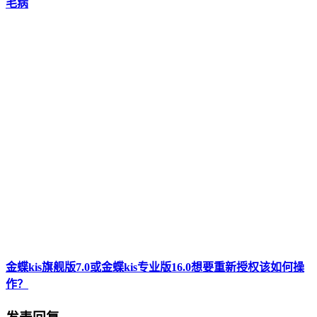
毛病
金蝶kis旗舰版7.0或金蝶kis专业版16.0想要重新授权该如何操
作？