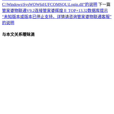
C:\Windows\SysWOW64\UFCOMSQL\Login.dll”的说明
下一篇
管家婆物联通V9.2连接管家婆辉煌Ⅱ TOP+13.32数据库提示
“未知版本或版本已停止支持，详情请咨询管家婆物联通客服”
的说明
与本文关系暧昧滴