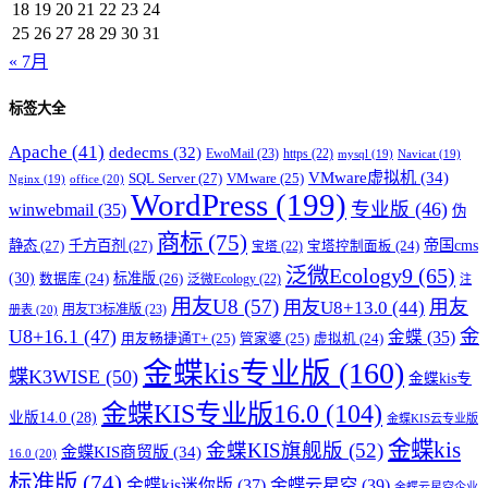
18
19
20
21
22
23
24
25
26
27
28
29
30
31
« 7月
标签大全
Apache
(41)
dedecms
(32)
EwoMail
(23)
https
(22)
mysql
(19)
Navicat
(19)
VMware虚拟机
(34)
SQL Server
(27)
VMware
(25)
office
(20)
Nginx
(19)
WordPress
(199)
专业版
(46)
winwebmail
(35)
伪
商标
(75)
帝国cms
静态
(27)
千方百剂
(27)
宝塔控制面板
(24)
宝塔
(22)
泛微Ecology9
(65)
(30)
标准版
(26)
数据库
(24)
泛微Ecology
(22)
注
用友U8
(57)
用友
用友U8+13.0
(44)
用友T3标准版
(23)
册表
(20)
U8+16.1
(47)
金
金蝶
(35)
用友畅捷通T+
(25)
管家婆
(25)
虚拟机
(24)
金蝶kis专业版
(160)
蝶K3WISE
(50)
金蝶kis专
金蝶KIS专业版16.0
(104)
业版14.0
(28)
金蝶KIS云专业版
金蝶kis
金蝶KIS旗舰版
(52)
金蝶KIS商贸版
(34)
16.0
(20)
标准版
(74)
金蝶kis迷你版
(37)
金蝶云星空
(39)
金蝶云星空企业