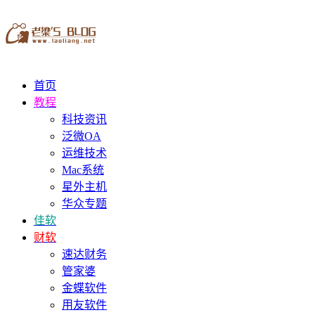
首页
教程
科技资讯
泛微OA
运维技术
Mac系统
星外主机
华众专题
佳软
财软
速达财务
管家婆
金蝶软件
用友软件