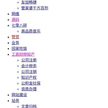
友加畅捷
管家婆千方百剂
网维
源码
七零八碎
高品质音乐
赞赏
业务
回家吃饭
工商财税知产
公司注册
会计税务
公司注销
知识产权
公积金社保
资质办理
网站建设
站务
文章归档