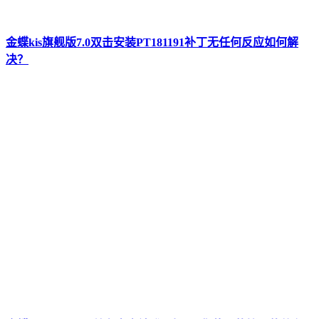
金蝶kis旗舰版7.0双击安装PT181191补丁无任何反应如何解
决？