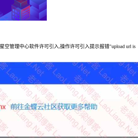
理中心软件许可引入,操作许可引入提示报错"upload url is