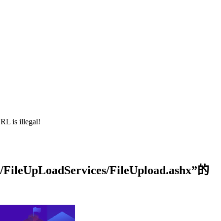
illegal!
UpLoadServices/FileUpload.ashx”的