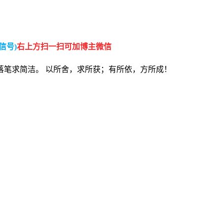
信号)
右上方扫一扫可加博主微信
落笔求简洁。 以所舍，求所获；有所依，方所成！