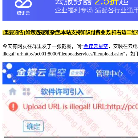
[重要通告]如您遇疑难杂症,本站支持知识付费业务,扫右边二维
今天有网友在群里发了一张截图，问“
金蝶云星空
，安装在云电脑
illegal! url:http://pc001:8000/fileupoadservices/fileupload.ashx