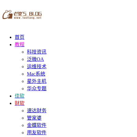
首页
教程
科技资讯
泛微OA
运维技术
Mac系统
星外主机
华众专题
佳软
财软
速达财务
管家婆
金蝶软件
用友软件