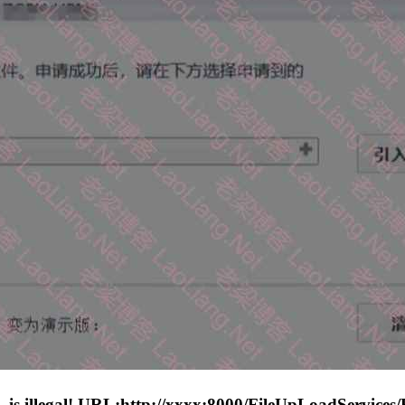
! URL:http://xxxx:8000/FileUpLoadServices/