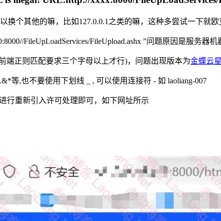
同，可以换个其他的嘛，比如127.0.0.1之类的嘛，这种多尝试一下就
/xd200:8000//FileUpLoadServices/FileUpload.ashx
前端正则匹配要求三个字母以上才行)，问题出现版本为
金蝶云星
等,也不要使用下划线 _ , 可以使用连接符 - 如 laoliang-007
理中心进行重新引入许可处理即可，如下网址所示