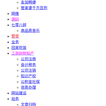
友加畅捷
管家婆千方百剂
网维
源码
七零八碎
高品质音乐
赞赏
业务
回家吃饭
工商财税知产
公司注册
会计税务
公司注销
知识产权
公积金社保
资质办理
网站建设
站务
文章归档