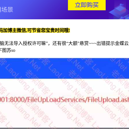
码加博主微信,可节省您宝贵时间哦!
无法导入授权许可嘛”，还有很“大额”悬赏~~~出错提示金蝶云星空管
"，如下图苏so