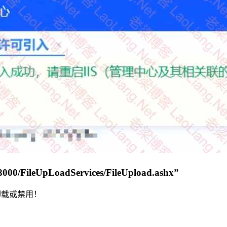
00/FileUpLoadServices/FileUpload.ashx”
卸载或禁用！