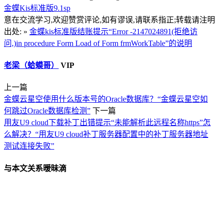
金蝶Kis标准版9.1sp
意在交流学习,欢迎赞赏评论,如有谬误,请联系指正;转载请注明
出处: »
金蝶kis标准版结账提示“Error -2147024891(拒绝访
问,)in procedure Form Load of Form frmWorkTable”的说明
老梁（蛤蟆哥）
VIP
上一篇
金蝶云星空使用什么版本号的Oracle数据库？“金蝶云星空如
何跳过Oracle数据库检测”
下一篇
用友U9 cloud下载补丁出错提示“未能解析此远程名称https”怎
么解决？“用友U9 cloud补丁服务器配置中的补丁服务器地址
测试连接失败”
与本文关系暧昧滴