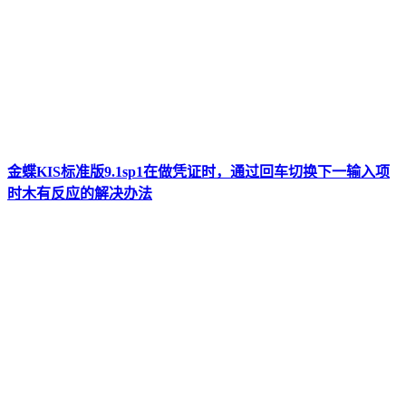
金蝶KIS标准版9.1sp1在做凭证时，通过回车切换下一输入项
时木有反应的解决办法