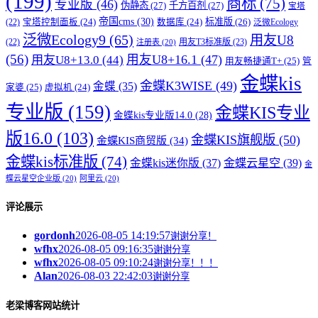
(199)
商标
(75)
专业版
(46)
伪静态
(27)
千方百剂
(27)
宝塔
帝国cms
(30)
标准版
(26)
宝塔控制面板
(24)
数据库
(24)
(22)
泛微Ecology
泛微Ecology9
(65)
用友U8
用友T3标准版
(23)
(22)
注册表
(20)
(56)
用友U8+16.1
(47)
用友U8+13.0
(44)
用友畅捷通T+
(25)
管
金蝶kis
金蝶K3WISE
(49)
金蝶
(35)
家婆
(25)
虚拟机
(24)
专业版
(159)
金蝶KIS专业
金蝶kis专业版14.0
(28)
版16.0
(103)
金蝶KIS旗舰版
(50)
金蝶KIS商贸版
(34)
金蝶kis标准版
(74)
金蝶kis迷你版
(37)
金蝶云星空
(39)
金
蝶云星空企业版
(20)
阿里云
(20)
评论展示
gordonh
2026-08-05 14:19:57
谢谢分享！
wfhx
2026-08-05 09:16:35
谢谢分享
wfhx
2026-08-05 09:10:24
谢谢分享！！！
Alan
2026-08-03 22:42:03
谢谢分享
老梁博客网站统计