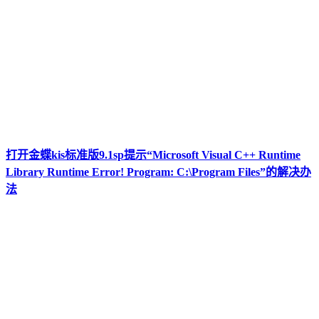
打开金蝶kis标准版9.1sp提示“Microsoft Visual C++ Runtime
Library Runtime Error! Program: C:\Program Files”的解决办
法