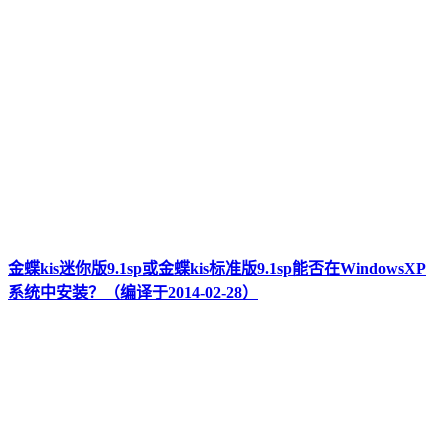
金蝶kis迷你版9.1sp或金蝶kis标准版9.1sp能否在WindowsXP
系统中安装？（编译于2014-02-28）