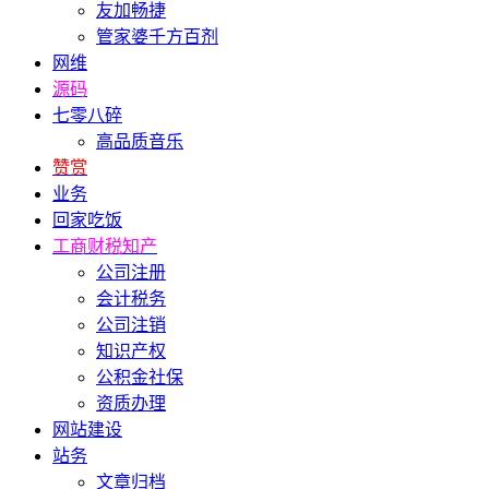
友加畅捷
管家婆千方百剂
网维
源码
七零八碎
高品质音乐
赞赏
业务
回家吃饭
工商财税知产
公司注册
会计税务
公司注销
知识产权
公积金社保
资质办理
网站建设
站务
文章归档