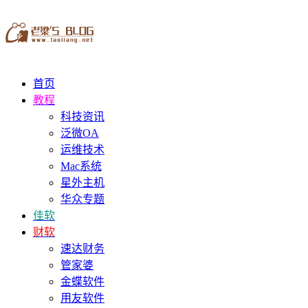
首页
教程
科技资讯
泛微OA
运维技术
Mac系统
星外主机
华众专题
佳软
财软
速达财务
管家婆
金蝶软件
用友软件