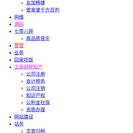
友加畅捷
管家婆千方百剂
网维
源码
七零八碎
高品质音乐
赞赏
业务
回家吃饭
工商财税知产
公司注册
会计税务
公司注销
知识产权
公积金社保
资质办理
网站建设
站务
文章归档