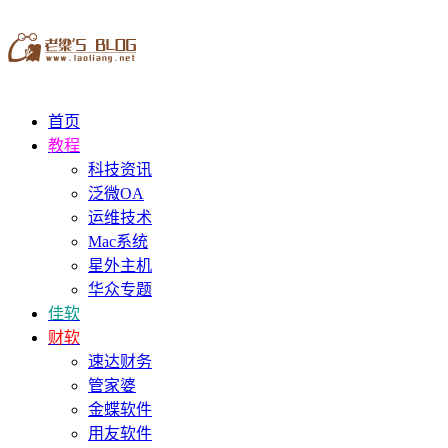
首页
教程
科技资讯
泛微OA
运维技术
Mac系统
星外主机
华众专题
佳软
财软
速达财务
管家婆
金蝶软件
用友软件