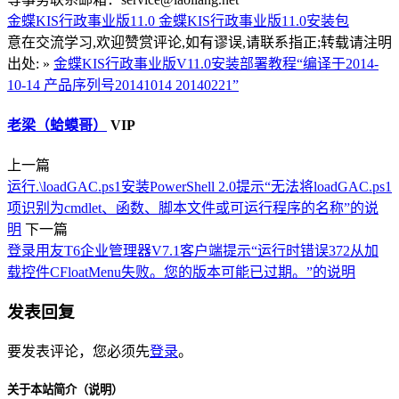
金蝶KIS行政事业版11.0
金蝶KIS行政事业版11.0安装包
意在交流学习,欢迎赞赏评论,如有谬误,请联系指正;转载请注明
出处: »
金蝶KIS行政事业版V11.0安装部署教程“编译于2014-
10-14 产品序列号20141014 20140221”
老梁（蛤蟆哥）
VIP
上一篇
运行.\loadGAC.ps1安装PowerShell 2.0提示“无法将loadGAC.ps1
项识别为cmdlet、函数、脚本文件或可运行程序的名称”的说
明
下一篇
登录用友T6企业管理器V7.1客户端提示“运行时错误372从加
载控件CFloatMenu失败。您的版本可能已过期。”的说明
发表回复
要发表评论，您必须先
登录
。
关于本站简介（说明）