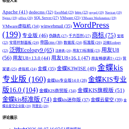
标签大全
Apache
(41)
dedecms
(32)
EwoMail
(23)
https
(22)
mysql
(19)
Navicat
(19)
SQL Server
(27)
VMware
(25)
office
(20)
Nginx
(19)
VMware Workstation
(19)
WordPress
winwebmail
(35)
VMware虚拟机
(34)
(199)
商标
(75)
专业版
(46)
伪静态
(27)
千方百剂
(27)
宝塔
帝国cms
(30)
标准版
(26)
宝塔控制面板
(24)
数据库
(24)
(22)
泛微Ecology
泛微Ecology9
(65)
用友U8
用友T3标准版
(23)
(22)
注册表
(20)
(56)
用友U8+16.1
(47)
用友U8+13.0
(44)
用友畅捷通T+
(25)
管
金蝶kis
金蝶K3WISE
(49)
金蝶
(35)
家婆
(25)
虚拟机
(24)
专业版
(160)
金蝶KIS专业
金蝶kis专业版14.0
(28)
版16.0
(104)
金蝶KIS旗舰版
(51)
金蝶KIS商贸版
(34)
金蝶kis标准版
(74)
金蝶kis迷你版
(37)
金蝶云星空
(39)
金
蝶云星空企业版
(20)
阿里云
(20)
评论展示