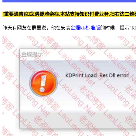
[重要通告]如您遇疑难杂症,本站支持知识付费业务,扫右边二维
昨天有网友在群里说，他在安装
金蝶kis标准版
的时候，提示“KDprin