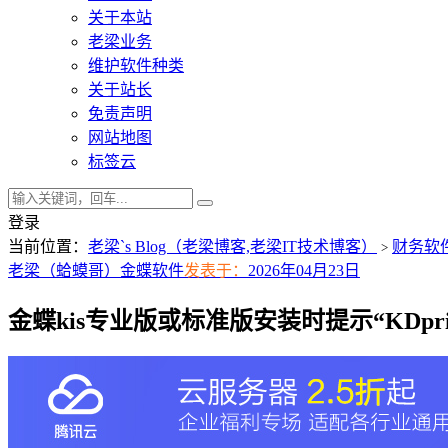
关于本站
老梁业务
维护软件种类
关于站长
免责声明
网站地图
标签云
登录
当前位置：
老梁`s Blog（老梁博客,老梁IT技术博客）
财务软
>
老梁（蛤蟆哥）
金蝶软件
发表于：
2026年04月23日
金蝶kis专业版或标准版安装时提示“KDprint loa