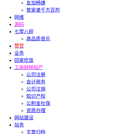
友加畅捷
管家婆千方百剂
网维
源码
七零八碎
高品质音乐
赞赏
业务
回家吃饭
工商财税知产
公司注册
会计税务
公司注销
知识产权
公积金社保
资质办理
网站建设
站务
文章归档