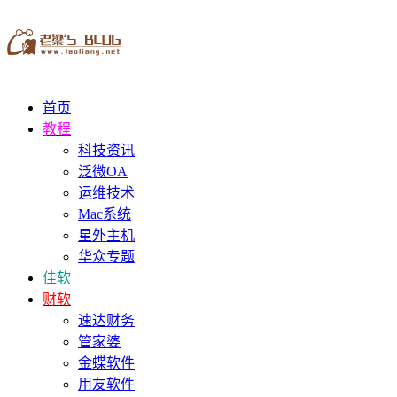
首页
教程
科技资讯
泛微OA
运维技术
Mac系统
星外主机
华众专题
佳软
财软
速达财务
管家婆
金蝶软件
用友软件