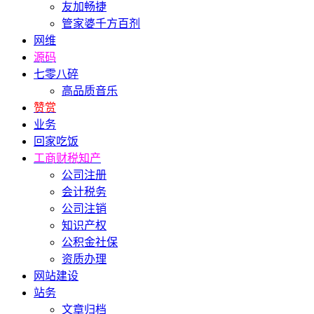
友加畅捷
管家婆千方百剂
网维
源码
七零八碎
高品质音乐
赞赏
业务
回家吃饭
工商财税知产
公司注册
会计税务
公司注销
知识产权
公积金社保
资质办理
网站建设
站务
文章归档