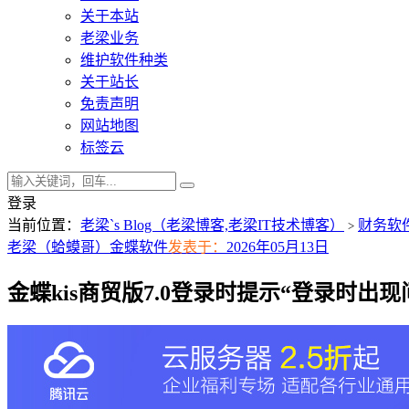
关于本站
老梁业务
维护软件种类
关于站长
免责声明
网站地图
标签云
登录
当前位置：
老梁`s Blog（老梁博客,老梁IT技术博客）
财务软
>
老梁（蛤蟆哥）
金蝶软件
发表于：
2026年05月13日
金蝶kis商贸版7.0登录时提示“登录时出