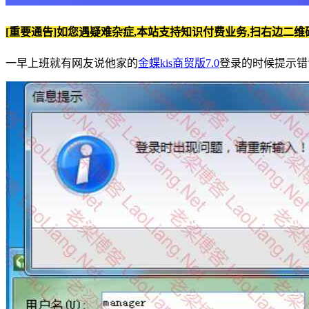
[重要通告]如您遇疑难杂症,本站支持知识付费业务,扫右边二维
一早上班就有网友说他家的
金蝶kis商贸版7.0
登录的时候提示错