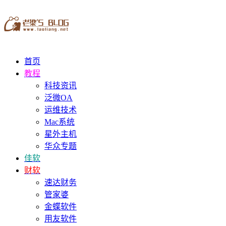
首页
教程
科技资讯
泛微OA
运维技术
Mac系统
星外主机
华众专题
佳软
财软
速达财务
管家婆
金蝶软件
用友软件