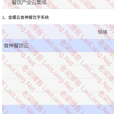
2、金蝶云食神餐饮字系统