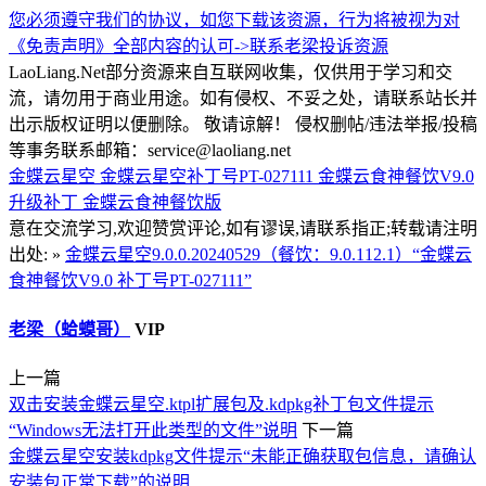
您必须遵守我们的协议，如您下载该资源，行为将被视为对
《免责声明》全部内容的认可->
联系老梁
投诉资源
LaoLiang.Net部分资源来自互联网收集，仅供用于学习和交
流，请勿用于商业用途。如有侵权、不妥之处，请联系站长并
出示版权证明以便删除。 敬请谅解！ 侵权删帖/违法举报/投稿
等事务联系邮箱：service@laoliang.net
金蝶云星空
金蝶云星空补丁号PT-027111
金蝶云食神餐饮V9.0
升级补丁
金蝶云食神餐饮版
意在交流学习,欢迎赞赏评论,如有谬误,请联系指正;转载请注明
出处: »
金蝶云星空9.0.0.20240529（餐饮：9.0.112.1）“金蝶云
食神餐饮V9.0 补丁号PT-027111”
老梁（蛤蟆哥）
VIP
上一篇
双击安装金蝶云星空.ktpl扩展包及.kdpkg补丁包文件提示
“Windows无法打开此类型的文件”说明
下一篇
金蝶云星空安装kdpkg文件提示“未能正确获取包信息，请确认
安装包正常下载”的说明