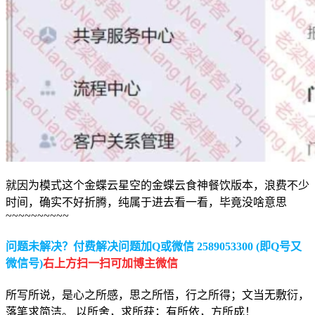
就因为模式这个金蝶云星空的金蝶云食神餐饮版本，浪费不少
时间，确实不好折腾，纯属于进去看一看，毕竟没啥意思
~~~~~~~~~~
问题未解决？付费解决问题加Q或微信 2589053300 (即Q号又
微信号)
右上方扫一扫可加博主微信
所写所说，是心之所感，思之所悟，行之所得；文当无敷衍，
落笔求简洁。 以所舍，求所获；有所依，方所成！