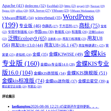
Apache
(41)
dedecms
(32)
EwoMail
(23)
https
(22)
mysql
(19)
Navicat
(19)
SQL Server
(27)
VMware
(25)
office
(20)
Nginx
(19)
VMware Workstation
(19)
WordPress
winwebmail
(35)
VMware虚拟机
(34)
(199)
商标
(75)
专业版
(46)
伪静态
(27)
千方百剂
(27)
宝塔
帝国cms
(30)
标准版
(26)
宝塔控制面板
(24)
数据库
(24)
(22)
泛微Ecology
泛微Ecology9
(65)
用友U8
用友T3标准版
(23)
(22)
注册表
(20)
(56)
用友U8+16.1
(47)
用友U8+13.0
(44)
用友畅捷通T+
(25)
管
金蝶kis
金蝶K3WISE
(49)
金蝶
(35)
家婆
(25)
虚拟机
(24)
专业版
(160)
金蝶KIS专业
金蝶kis专业版14.0
(28)
版16.0
(104)
金蝶KIS旗舰版
(51)
金蝶KIS商贸版
(34)
金蝶kis标准版
(74)
金蝶kis迷你版
(37)
金蝶云星空
(39)
金
蝶云星空企业版
(20)
阿里云
(20)
评论展示
laoliangtou
2026-08-06 12:21:45
梁哥还在坚持更新。。。