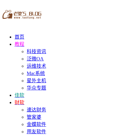
首页
教程
科技资讯
泛微OA
运维技术
Mac系统
星外主机
华众专题
佳软
财软
速达财务
管家婆
金蝶软件
用友软件