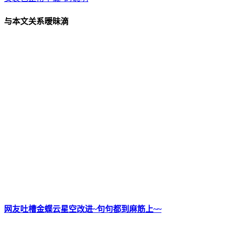
与本文关系暧昧滴
网友吐槽金蝶云星空改进~句句都到麻筋上~~