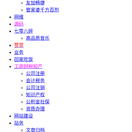
友加畅捷
管家婆千方百剂
网维
源码
七零八碎
高品质音乐
赞赏
业务
回家吃饭
工商财税知产
公司注册
会计税务
公司注销
知识产权
公积金社保
资质办理
网站建设
站务
文章归档