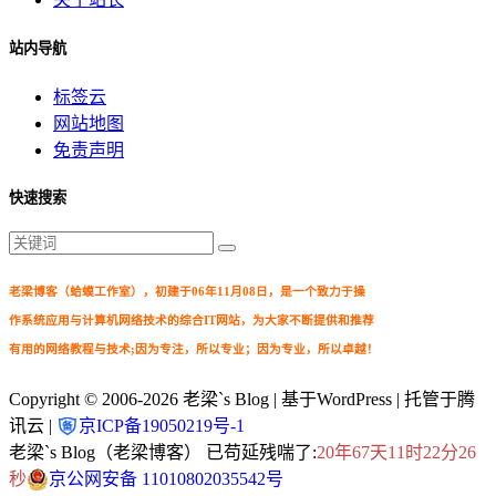
站内导航
标签云
网站地图
免责声明
快速搜索
老梁博客（蛤蟆工作室），初建于06年11月08日，是一个致力于操
作系统应用与计算机网络技术的综合IT网站，为大家不断提供和推荐
有用的网络教程与技术;因为专注，所以专业；因为专业，所以卓越！
Copyright © 2006-2026
老梁`s Blog
| 基于WordPress | 托管于腾
讯云 |
京ICP备19050219号-1
老梁`s Blog（老梁博客） 已苟延残喘了:
20年67天11时22分27
秒
京公网安备 11010802035542号