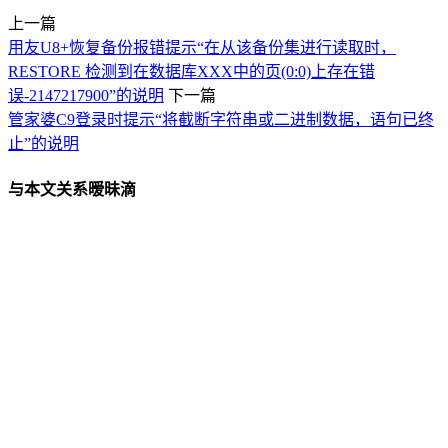
上一篇
用友U8+恢复备份报错提示“在从该备份集进行读取时，
RESTORE 检测到在数据库XXX中的页(0:0)上存在错
误-2147217900”的说明
下一篇
管家婆C9登录时提示“将截断字符串或二进制数据，语句已终
止”的说明
与本文关系暧昧滴