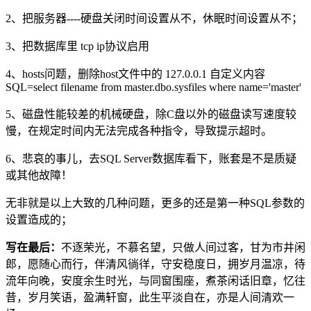
2、把服务器----硬盘关闭时间设置从不，休眠时间设置从不；
3、把数据库里 tcp ip协议启用
4、hosts问题，删除host文件中的 127.0.0.1 自定义内容
SQL=select filename from master.dbo.sysfiles where name='master'
5、磁盘性能较差的机械硬盘，除C盘以外的磁盘读写速度较
慢，在规定时间内无法完成各种指令，导致提示超时。
6、悲哀的事儿，去SQL Server数据库看下，账套是不是质疑
或其他故障！
无非就是以上大致的几种问题，更多的还是第一种SQL参数的
设置造成的；
写在最后：
不逐荣光，不慕名望，只做人间过客，甘为市井闲
郎，愿随心而行，伴清风徜徉，守安稳度日，拥岁月温凉，待
流年向晚，安度余生时光，与同窗围座，煮茶闲话旧章，忆往
昔，岁月笑语，盈满轩窗，此生平淡自在，亦是人间清欢一