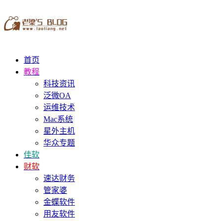
首页
教程
科技资讯
泛微OA
运维技术
Mac系统
星外主机
华众专题
佳软
财软
速达财务
管家婆
金蝶软件
用友软件