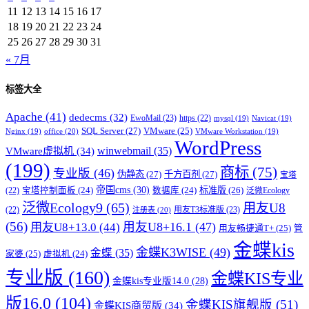
11
12
13
14
15
16
17
18
19
20
21
22
23
24
25
26
27
28
29
30
31
« 7月
标签大全
Apache
(41)
dedecms
(32)
EwoMail
(23)
https
(22)
mysql
(19)
Navicat
(19)
SQL Server
(27)
VMware
(25)
office
(20)
Nginx
(19)
VMware Workstation
(19)
WordPress
winwebmail
(35)
VMware虚拟机
(34)
(199)
商标
(75)
专业版
(46)
伪静态
(27)
千方百剂
(27)
宝塔
帝国cms
(30)
标准版
(26)
宝塔控制面板
(24)
数据库
(24)
(22)
泛微Ecology
泛微Ecology9
(65)
用友U8
用友T3标准版
(23)
(22)
注册表
(20)
(56)
用友U8+16.1
(47)
用友U8+13.0
(44)
用友畅捷通T+
(25)
管
金蝶kis
金蝶K3WISE
(49)
金蝶
(35)
家婆
(25)
虚拟机
(24)
专业版
(160)
金蝶KIS专业
金蝶kis专业版14.0
(28)
版16.0
(104)
金蝶KIS旗舰版
(51)
金蝶KIS商贸版
(34)