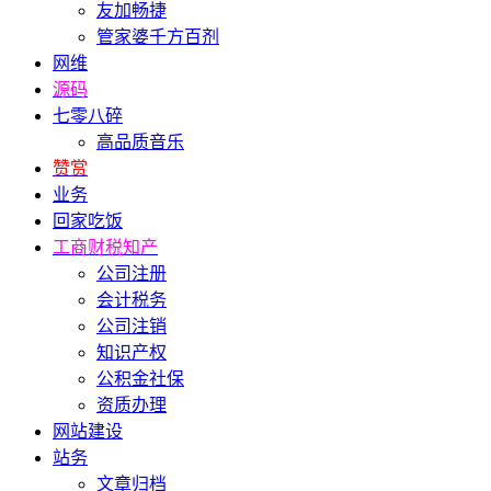
友加畅捷
管家婆千方百剂
网维
源码
七零八碎
高品质音乐
赞赏
业务
回家吃饭
工商财税知产
公司注册
会计税务
公司注销
知识产权
公积金社保
资质办理
网站建设
站务
文章归档