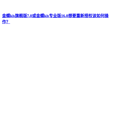
金蝶kis旗舰版7.0或金蝶kis专业版16.0想要重新授权该如何操
作？