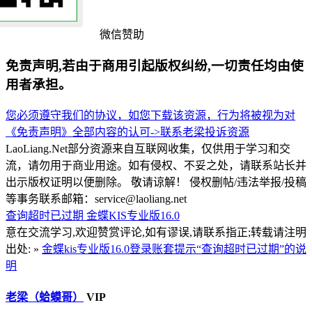
微信赞助
免责声明,若由于商用引起版权纠纷,一切责任均由使
用者承担。
您必须遵守我们的协议，如您下载该资源，行为将被视为对
《免责声明》全部内容的认可->
联系老梁
投诉资源
LaoLiang.Net部分资源来自互联网收集，仅供用于学习和交
流，请勿用于商业用途。如有侵权、不妥之处，请联系站长并
出示版权证明以便删除。 敬请谅解！ 侵权删帖/违法举报/投稿
等事务联系邮箱：service@laoliang.net
查询超时已过期
金蝶KIS专业版16.0
意在交流学习,欢迎赞赏评论,如有谬误,请联系指正;转载请注明
出处: »
金蝶kis专业版16.0登录账套提示“查询超时已过期”的说
明
老梁（蛤蟆哥）
VIP