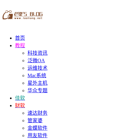
首页
教程
科技资讯
泛微OA
运维技术
Mac系统
星外主机
华众专题
佳软
财软
速达财务
管家婆
金蝶软件
用友软件