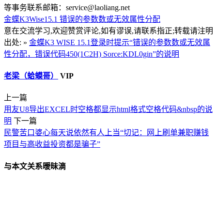
等事务联系邮箱：service@laoliang.net
金蝶K3Wise15.1
错误的参数数或无效属性分配
意在交流学习,欢迎赞赏评论,如有谬误,请联系指正;转载请注明
出处: »
金蝶K3 WISE 15.1登录时提示“错误的参数数或无效属
性分配，错误代码450(1C2H) Sorce:KDL0gin”的说明
老梁（蛤蟆哥）
VIP
上一篇
用友U8导出EXCEL时空格都显示html格式空格代码&nbsp的说
明
下一篇
民警苦口婆心每天说依然有人上当“切记：网上刷单兼职赚钱
项目与高收益投资都是骗子”
与本文关系暧昧滴