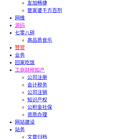
友加畅捷
管家婆千方百剂
网维
源码
七零八碎
高品质音乐
赞赏
业务
回家吃饭
工商财税知产
公司注册
会计税务
公司注销
知识产权
公积金社保
资质办理
网站建设
站务
文章归档