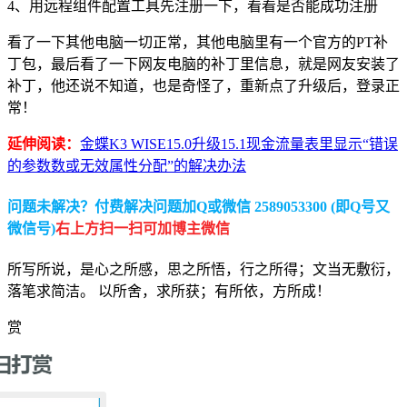
4、用远程组件配置工具先注册一下，看看是否能成功注册
看了一下其他电脑一切正常，其他电脑里有一个官方的PT补
丁包，最后看了一下网友电脑的补丁里信息，就是网友安装了
补丁，他还说不知道，也是奇怪了，重新点了升级后，登录正
常！
延伸阅读：
金蝶K3 WISE15.0升级15.1现金流量表里显示“错误
的参数数或无效属性分配”的解决办法
问题未解决？付费解决问题加Q或微信 2589053300 (即Q号又
微信号)
右上方扫一扫可加博主微信
所写所说，是心之所感，思之所悟，行之所得；文当无敷衍，
落笔求简洁。 以所舍，求所获；有所依，方所成！
赏