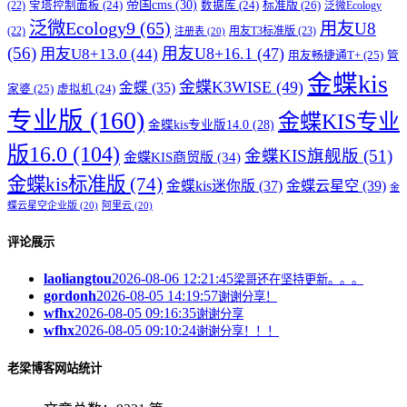
帝国cms
(30)
标准版
(26)
宝塔控制面板
(24)
数据库
(24)
(22)
泛微Ecology
泛微Ecology9
(65)
用友U8
用友T3标准版
(23)
(22)
注册表
(20)
(56)
用友U8+16.1
(47)
用友U8+13.0
(44)
用友畅捷通T+
(25)
管
金蝶kis
金蝶K3WISE
(49)
金蝶
(35)
家婆
(25)
虚拟机
(24)
专业版
(160)
金蝶KIS专业
金蝶kis专业版14.0
(28)
版16.0
(104)
金蝶KIS旗舰版
(51)
金蝶KIS商贸版
(34)
金蝶kis标准版
(74)
金蝶kis迷你版
(37)
金蝶云星空
(39)
金
蝶云星空企业版
(20)
阿里云
(20)
评论展示
laoliangtou
2026-08-06 12:21:45
梁哥还在坚持更新。。。
gordonh
2026-08-05 14:19:57
谢谢分享！
wfhx
2026-08-05 09:16:35
谢谢分享
wfhx
2026-08-05 09:10:24
谢谢分享！！！
老梁博客网站统计