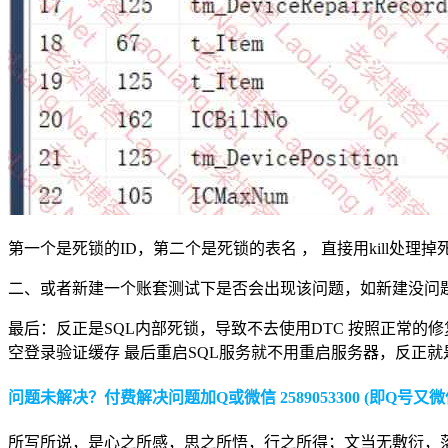
第一个是死锁的ID，第二个是死锁的表名 ， 直接用kill处理掉死锁
二、或者新建一个账套测试下是否会出现该问题，如新建没问
最后：反正是SQL内部死锁，导致不去使用DTC 按照正常的修复M
空登录验证缓存 最后重启SQL服务就不用重启服务器，反正就
问题未解决？付费解决问题加Q或微信 2589053300 (即Q号又微
所写所说，是心之所感，思之所悟，行之所得；文当无敷衍，