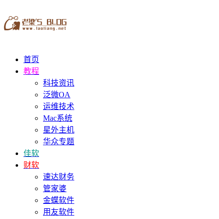
首页
教程
科技资讯
泛微OA
运维技术
Mac系统
星外主机
华众专题
佳软
财软
速达财务
管家婆
金蝶软件
用友软件