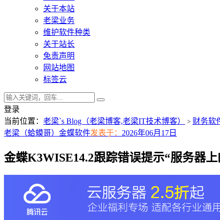
关于本站
老梁业务
维护软件种类
关于站长
免责声明
网站地图
标签云
登录
当前位置：
老梁`s Blog（老梁博客,老梁IT技术博客）
财务软
>
老梁（蛤蟆哥）
金蝶软件
发表于：
2026年06月17日
金蝶K3WISE14.2跟踪错误提示“服务器上的