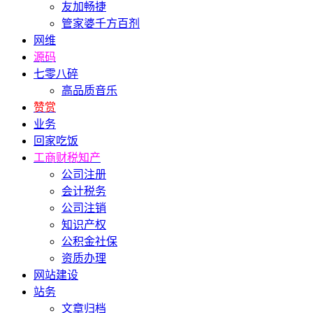
友加畅捷
管家婆千方百剂
网维
源码
七零八碎
高品质音乐
赞赏
业务
回家吃饭
工商财税知产
公司注册
会计税务
公司注销
知识产权
公积金社保
资质办理
网站建设
站务
文章归档