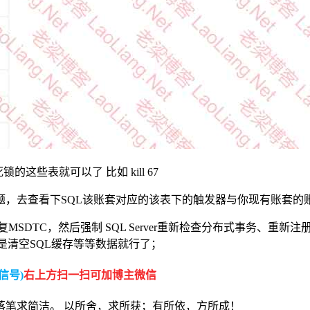
的这些表就可以了 比如 kill 67
题，去查看下SQL该账套对应的该表下的触发器与你现有账套的
SDTC，然后强制 SQL Server重新检查分布式事务、重新注
是清空SQL缓存等等数据就行了；
信号)
右上方扫一扫可加博主微信
落笔求简洁。 以所舍，求所获；有所依，方所成！