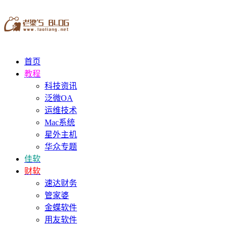
首页
教程
科技资讯
泛微OA
运维技术
Mac系统
星外主机
华众专题
佳软
财软
速达财务
管家婆
金蝶软件
用友软件