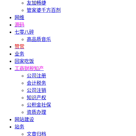
友加畅捷
管家婆千方百剂
网维
源码
七零八碎
高品质音乐
赞赏
业务
回家吃饭
工商财税知产
公司注册
会计税务
公司注销
知识产权
公积金社保
资质办理
网站建设
站务
文章归档