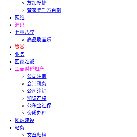
友加畅捷
管家婆千方百剂
网维
源码
七零八碎
高品质音乐
赞赏
业务
回家吃饭
工商财税知产
公司注册
会计税务
公司注销
知识产权
公积金社保
资质办理
网站建设
站务
文章归档