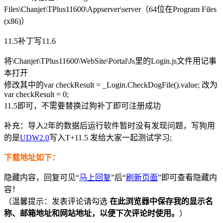
Files\Chanjet\TPlus11600\Appserver\server（64位在Program Files
(x86)）
11.5补丁写11.6
将\Chanjet\TPlus11600\WebSite\Portal\Js里的Login.js文件用记事
本打开
修改其中的var checkResult = _Login.CheckDogFile().value; 改为
var checkResult = 0;
11.5即可，不需要替换过狗补丁即可注册成功
补充：导入2年的数据后运行软件暂时没有发现问题，写狗用
的是
UDW2.0
写入T+11.5 发给大家一起测试学习;
下载地址如下：
隐藏内容，回复可见“
马上回复
”后“
刷新页面
”即可查看隐藏内
容！
（温馨提示：发表评论请勾选
在此浏览器中保存我的显示名
称、邮箱地址和网站地址，以便下次评论时使用。
）