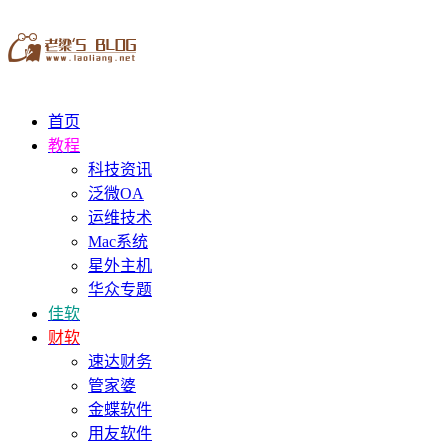
首页
教程
科技资讯
泛微OA
运维技术
Mac系统
星外主机
华众专题
佳软
财软
速达财务
管家婆
金蝶软件
用友软件