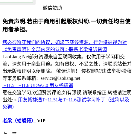
微信赞助
免责声明,若由于商用引起版权纠纷,一切责任均由使
用者承担。
您必须遵守我们的协议，如您下载该资源，行为将被视为对
《免责声明》全部内容的认可->
联系老梁
投诉资源
LaoLiang.Net部分资源来自互联网收集，仅供用于学习和交
流，请勿用于商业用途。如有侵权、不妥之处，请联系站长并
出示版权证明以便删除。 敬请谅解！ 侵权删帖/违法举报/投稿
等事务联系邮箱：service@laoliang.net
t+11.5
T+11.6
UDW2.0
用友畅捷通
意在交流学习,欢迎赞赏评论,如有谬误,请联系指正;转载请注明
出处: »
用友畅捷通T+11.51与T+11.6测试学习补丁（过狗以及
免狗）
老梁（蛤蟆哥）
VIP