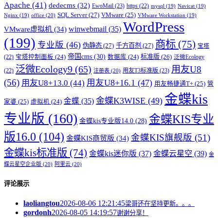
Apache
(41)
dedecms
(32)
EwoMail
(23)
https
(22)
mysql
(19)
Navicat
(19)
SQL Server
(27)
VMware
(25)
office
(20)
Nginx
(19)
VMware Workstation
(19)
WordPress
winwebmail
(35)
VMware虚拟机
(34)
(199)
商标
(75)
专业版
(46)
伪静态
(27)
千方百剂
(27)
宝塔
帝国cms
(30)
标准版
(26)
宝塔控制面板
(24)
数据库
(24)
(22)
泛微Ecology
泛微Ecology9
(65)
用友U8
用友T3标准版
(23)
(22)
注册表
(20)
(56)
用友U8+16.1
(47)
用友U8+13.0
(44)
用友畅捷通T+
(25)
管
金蝶kis
金蝶K3WISE
(49)
金蝶
(35)
家婆
(25)
虚拟机
(24)
专业版
(160)
金蝶KIS专业
金蝶kis专业版14.0
(28)
版16.0
(104)
金蝶KIS旗舰版
(51)
金蝶KIS商贸版
(34)
金蝶kis标准版
(74)
金蝶kis迷你版
(37)
金蝶云星空
(39)
金
蝶云星空企业版
(20)
阿里云
(20)
评论展示
laoliangtou
2026-08-06 12:21:45
梁哥还在坚持更新。。。
gordonh
2026-08-05 14:19:57
谢谢分享！