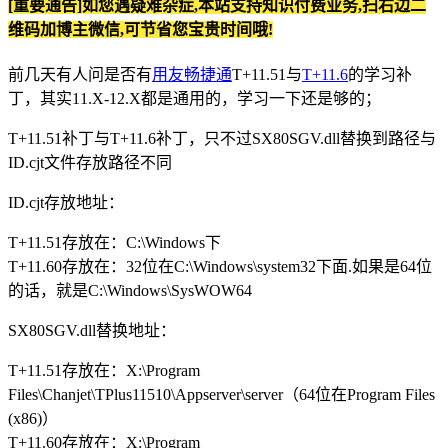
[重要通告]如您遇疑难杂症,本站支持知识付费业务,扫右边二
维码加博主微信,可节省您宝贵时间哦!
前几天有人问是否有
用友畅捷通
T+11.51与
T+11.6
的学习补
丁，其实11.X-12.X都是通用的，学习一下还是够的；
T+11.51补丁与T+11.6补丁，只不过SX80SGV.dll替换到路径与
ID.cjt文件存放路径不同
ID.cjt存放地址：
T+11.51存放在：C:\Windows下
T+11.60存放在：32位在C:\Windows\system32下面.如果是64位
的话，就是C:\Windows\SysWOW64
SX80SGV.dll替换地址：
T+11.51存放在：X:\Program
Files\Chanjet\TPlus11510\Appserver\server（64位在Program Files
(x86)）
T+11.60存放在：X:\Program