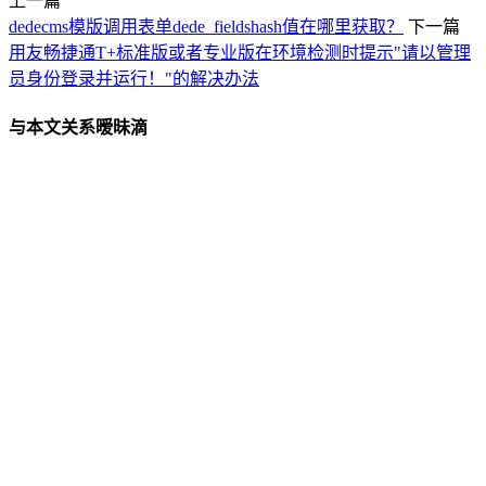
上一篇
dedecms模版调用表单dede_fieldshash值在哪里获取？
下一篇
用友畅捷通T+标准版或者专业版在环境检测时提示"请以管理
员身份登录并运行！"的解决办法
与本文关系暧昧滴