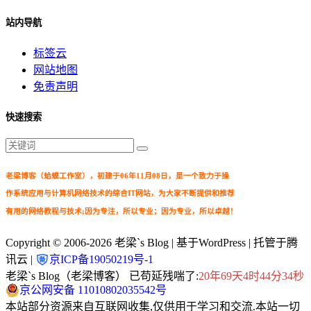
站内导航
标签云
网站地图
免责声明
快速搜索
老梁博客（蛤蟆工作室），初建于06年11月08日，是一个致力于操
作系统应用与计算机网络技术的综合IT网站，为大家不断提供和推荐
有用的网络教程与技术;因为专注，所以专业；因为专业，所以卓越！
Copyright © 2006-2026
老梁`s Blog
| 基于WordPress | 托管于腾
讯云 |
京ICP备19050219号-1
老梁`s Blog（老梁博客） 已苟延残喘了:
20年69天4时44分35秒
京公网安备 11010802035542号
本站部分资源来自互联网收集,仅供用于学习和交流.本站一切