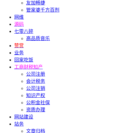
友加畅捷
管家婆千方百剂
网维
源码
七零八碎
高品质音乐
赞赏
业务
回家吃饭
工商财税知产
公司注册
会计税务
公司注销
知识产权
公积金社保
资质办理
网站建设
站务
文章归档