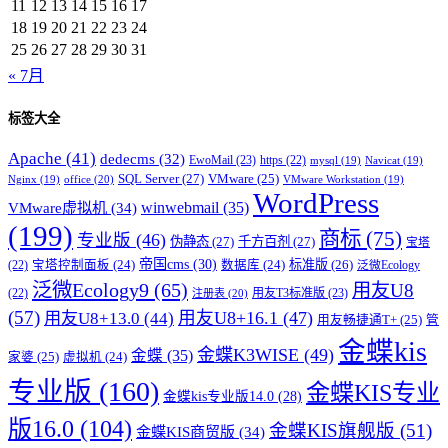
11
12
13
14
15
16
17
18
19
20
21
22
23
24
25
26
27
28
29
30
31
« 7月
标签大全
Apache
(41)
dedecms
(32)
EwoMail
(23)
https
(22)
mysql
(19)
Navicat
(19)
SQL Server
(27)
VMware
(25)
office
(20)
Nginx
(19)
VMware Workstation
(19)
WordPress
winwebmail
(35)
VMware虚拟机
(34)
(199)
商标
(75)
专业版
(46)
伪静态
(27)
千方百剂
(27)
宝塔
帝国cms
(30)
标准版
(26)
宝塔控制面板
(24)
数据库
(24)
(22)
泛微Ecology
泛微Ecology9
(65)
用友U8
用友T3标准版
(23)
(22)
注册表
(20)
(57)
用友U8+16.1
(47)
用友U8+13.0
(44)
用友畅捷通T+
(25)
管
金蝶kis
金蝶K3WISE
(49)
金蝶
(35)
家婆
(25)
虚拟机
(24)
专业版
(160)
金蝶KIS专业
金蝶kis专业版14.0
(28)
版16.0
(104)
金蝶KIS旗舰版
(51)
金蝶KIS商贸版
(34)