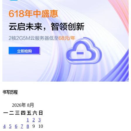
书写历程
2026年 8月
一
二
三
四
五
六
日
1
2
3
4
5
6
7
8
9
10