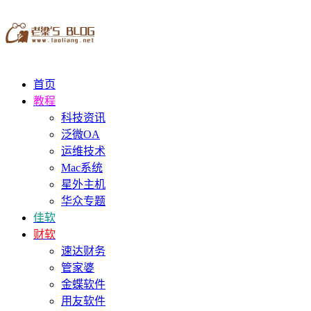
首页
教程
科技资讯
泛微OA
运维技术
Mac系统
星外主机
华众专题
佳软
财软
速达财务
管家婆
金蝶软件
用友软件