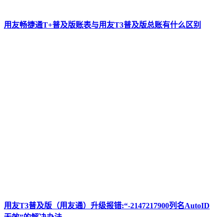
用友畅捷通T+普及版账表与用友T3普及版总账有什么区别
用友T3普及版（用友通）升级报错:“-2147217900列名AutoID