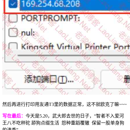
然后再进行打印用友通T3里的数据正常，这不就欧克了嘛~~~
写在最后：
今天是5.20，武大郎去世的日子，“智者不入爱河
王八不吃秤砣 舔狗点缀生活 怨种重蹈覆辙 保留一股单身狗
的清香”