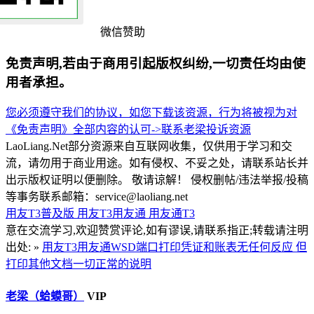
微信赞助
免责声明,若由于商用引起版权纠纷,一切责任均由使
用者承担。
您必须遵守我们的协议，如您下载该资源，行为将被视为对
《免责声明》全部内容的认可->
联系老梁
投诉资源
LaoLiang.Net部分资源来自互联网收集，仅供用于学习和交
流，请勿用于商业用途。如有侵权、不妥之处，请联系站长并
出示版权证明以便删除。 敬请谅解！ 侵权删帖/违法举报/投稿
等事务联系邮箱：service@laoliang.net
用友T3普及版
用友T3用友通
用友通T3
意在交流学习,欢迎赞赏评论,如有谬误,请联系指正;转载请注明
出处: »
用友T3用友通WSD端口打印凭证和账表无任何反应 但
打印其他文档一切正常的说明
老梁（蛤蟆哥）
VIP