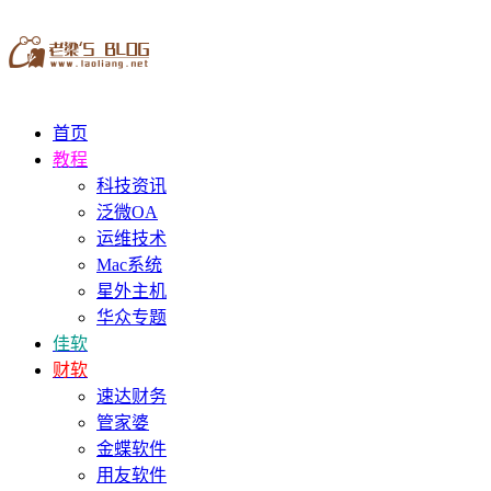
首页
教程
科技资讯
泛微OA
运维技术
Mac系统
星外主机
华众专题
佳软
财软
速达财务
管家婆
金蝶软件
用友软件