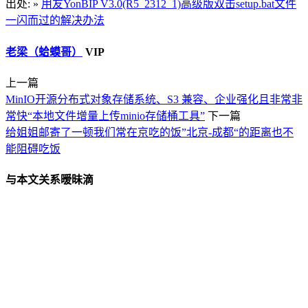
出处: »
用友YonBIP V3.0(R5_2312_1)高级版双击setup.bat文件
一闪而过的解决办法
老梁（蛤蟆哥）
VIP
上一篇
MinIO开源分布式对象存储系统、S3 兼容、企业强化且非常非
常快“本地文件增量上传minio存储桶工具”
下一篇
给姐姐邮寄了一顿我们常在京吃的饭”北京-成都“的距离也不
能阻碍吃饭
与本文关系暧昧滴