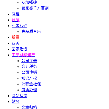
友加畅捷
管家婆千方百剂
网维
源码
七零八碎
高品质音乐
赞赏
业务
回家吃饭
工商财税知产
公司注册
会计税务
公司注销
知识产权
公积金社保
资质办理
网站建设
站务
文章归档