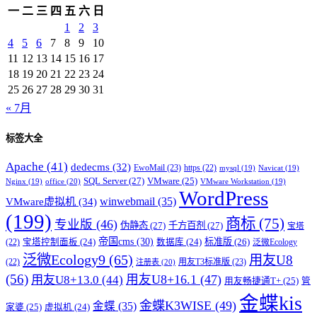
一
二
三
四
五
六
日
1
2
3
4
5
6
7
8
9
10
11
12
13
14
15
16
17
18
19
20
21
22
23
24
25
26
27
28
29
30
31
« 7月
标签大全
Apache
(41)
dedecms
(32)
EwoMail
(23)
https
(22)
mysql
(19)
Navicat
(19)
SQL Server
(27)
VMware
(25)
office
(20)
Nginx
(19)
VMware Workstation
(19)
WordPress
winwebmail
(35)
VMware虚拟机
(34)
(199)
商标
(75)
专业版
(46)
伪静态
(27)
千方百剂
(27)
宝塔
帝国cms
(30)
标准版
(26)
宝塔控制面板
(24)
数据库
(24)
(22)
泛微Ecology
泛微Ecology9
(65)
用友U8
用友T3标准版
(23)
(22)
注册表
(20)
(56)
用友U8+16.1
(47)
用友U8+13.0
(44)
用友畅捷通T+
(25)
管
金蝶kis
金蝶K3WISE
(49)
金蝶
(35)
家婆
(25)
虚拟机
(24)