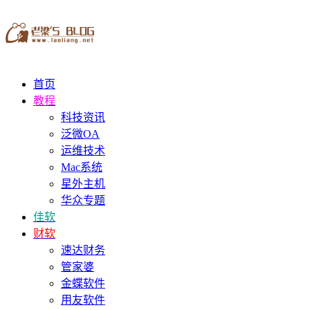
首页
教程
科技资讯
泛微OA
运维技术
Mac系统
星外主机
华众专题
佳软
财软
速达财务
管家婆
金蝶软件
用友软件