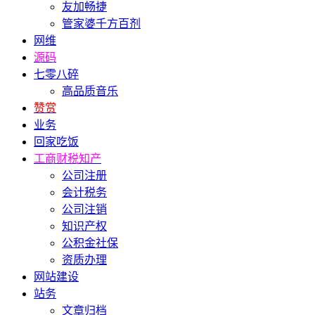
友加畅捷
管家婆千方百剂
网维
源码
七零八碎
高品质音乐
赞赏
业务
回家吃饭
工商财税知产
公司注册
会计税务
公司注销
知识产权
公积金社保
资质办理
网站建设
站务
文章归档