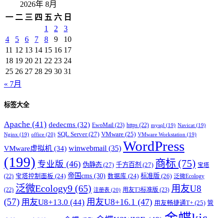
2026年 8月
一
二
三
四
五
六
日
1
2
3
4
5
6
7
8
9
10
11
12
13
14
15
16
17
18
19
20
21
22
23
24
25
26
27
28
29
30
31
« 7月
标签大全
Apache
(41)
dedecms
(32)
EwoMail
(23)
https
(22)
mysql
(19)
Navicat
(19)
SQL Server
(27)
VMware
(25)
office
(20)
Nginx
(19)
VMware Workstation
(19)
WordPress
winwebmail
(35)
VMware虚拟机
(34)
(199)
商标
(75)
专业版
(46)
伪静态
(27)
千方百剂
(27)
宝塔
帝国cms
(30)
标准版
(26)
宝塔控制面板
(24)
数据库
(24)
(22)
泛微Ecology
泛微Ecology9
(65)
用友U8
用友T3标准版
(23)
(22)
注册表
(20)
(57)
用友U8+16.1
(47)
用友U8+13.0
(44)
用友畅捷通T+
(25)
管