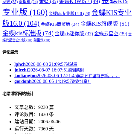
金蝶kis
金蝶K3WISE
(49)
金蝶
(35)
家婆
(25)
虚拟机
(24)
专业版
(160)
金蝶KIS专业
金蝶kis专业版14.0
(28)
版16.0
(104)
金蝶KIS旗舰版
(51)
金蝶KIS商贸版
(34)
金蝶kis标准版
(74)
金蝶kis迷你版
(37)
金蝶云星空
(39)
金
蝶云星空企业版
(20)
阿里云
(20)
评论展示
lphch
2026-08-08 21:09:57
试试看
jnleeht
2026-08-07 16:07:51
感谢感谢
laoliangtou
2026-08-06 12:21:45
梁哥还在坚持更新。。。
gordonh
2026-08-05 14:19:57
谢谢分享！
老梁博客网站统计
文章总数：9230 篇
评论数目：1430 条
建站日期：2006-06-06
运行天数：7369 天