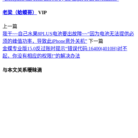
老梁（蛤蟆哥）
VIP
上一篇
我干~~自己水果8PLUS电池要出故障~~“因为电池无法提供必
须的峰值功率，导致此iPhone意外关机”
下一篇
金蝶专业版15.0反过账时提示“错误代码:16400(4010H)对不
起，你没有相应的权限!”的解决办法
与本文关系暧昧滴