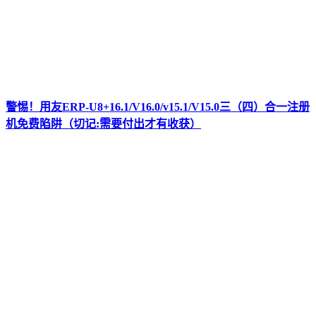
警惕！用友ERP-U8+16.1/V16.0/v15.1/V15.0三（四）合一注册
机免费陷阱（切记:需要付出才有收获）