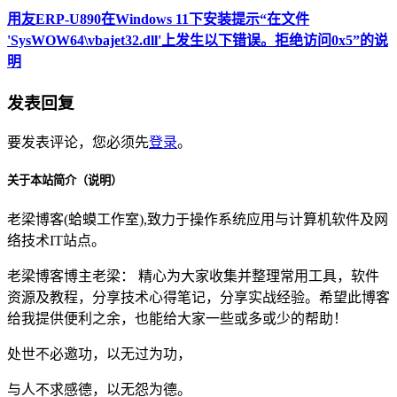
用友ERP-U890在Windows 11下安装提示“在文件
'SysWOW64\vbajet32.dll'上发生以下错误。拒绝访问0x5”的说
明
发表回复
要发表评论，您必须先
登录
。
关于本站简介（说明）
老梁博客(蛤蟆工作室),致力于操作系统应用与计算机软件及网
络技术IT站点。
老梁博客博主老梁： 精心为大家收集并整理常用工具，软件
资源及教程，分享技术心得笔记，分享实战经验。希望此博客
给我提供便利之余，也能给大家一些或多或少的帮助！
处世不必邀功，以无过为功，
与人不求感德，以无怨为德。