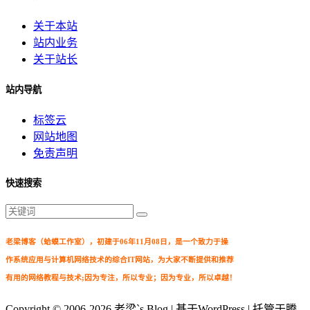
关于本站
站内业务
关于站长
站内导航
标签云
网站地图
免责声明
快速搜索
老梁博客（蛤蟆工作室），初建于06年11月08日，是一个致力于操
作系统应用与计算机网络技术的综合IT网站，为大家不断提供和推荐
有用的网络教程与技术;因为专注，所以专业；因为专业，所以卓越！
Copyright © 2006-2026
老梁`s Blog
| 基于WordPress | 托管于腾