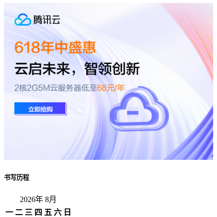
书写历程
2026年 8月
一
二
三
四
五
六
日