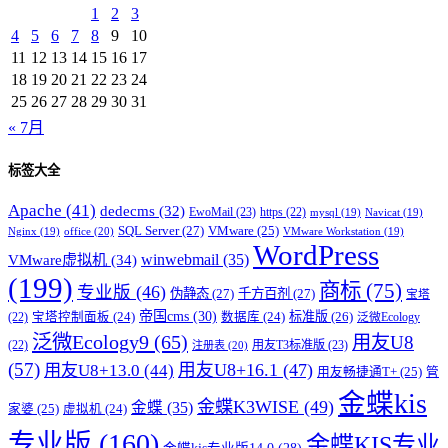
1
2
3
4
5
6
7
8
9
10
11
12
13
14
15
16
17
18
19
20
21
22
23
24
25
26
27
28
29
30
31
« 7月
标签大全
Apache
(41)
dedecms
(32)
EwoMail
(23)
https
(22)
mysql
(19)
Navicat
(19)
SQL Server
(27)
VMware
(25)
office
(20)
Nginx
(19)
VMware Workstation
(19)
WordPress
winwebmail
(35)
VMware虚拟机
(34)
(199)
商标
(75)
专业版
(46)
伪静态
(27)
千方百剂
(27)
宝塔
帝国cms
(30)
标准版
(26)
宝塔控制面板
(24)
数据库
(24)
(22)
泛微Ecology
泛微Ecology9
(65)
用友U8
用友T3标准版
(23)
(22)
注册表
(20)
(57)
用友U8+16.1
(47)
用友U8+13.0
(44)
用友畅捷通T+
(25)
管
金蝶kis
金蝶K3WISE
(49)
金蝶
(35)
家婆
(25)
虚拟机
(24)
专业版
(160)
金蝶KIS专业