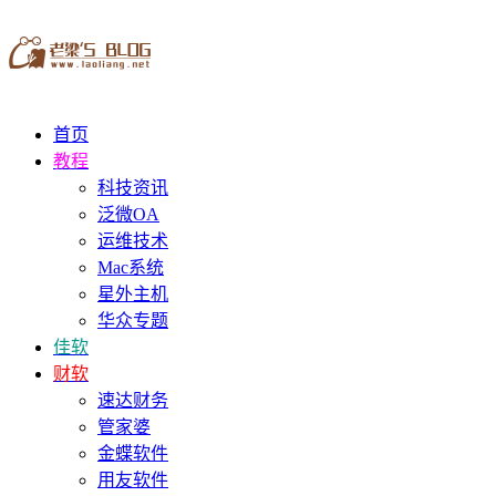
首页
教程
科技资讯
泛微OA
运维技术
Mac系统
星外主机
华众专题
佳软
财软
速达财务
管家婆
金蝶软件
用友软件