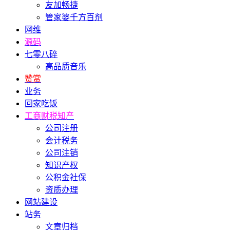
友加畅捷
管家婆千方百剂
网维
源码
七零八碎
高品质音乐
赞赏
业务
回家吃饭
工商财税知产
公司注册
会计税务
公司注销
知识产权
公积金社保
资质办理
网站建设
站务
文章归档