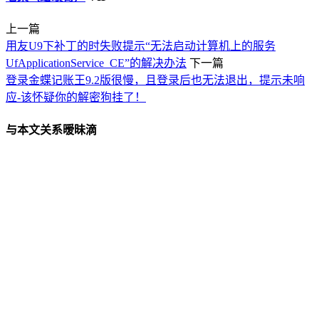
上一篇
用友U9下补丁的时失败提示“无法启动计算机上的服务
UfApplicationService_CE”的解决办法
下一篇
登录金蝶记账王9.2版很慢，且登录后也无法退出，提示未响
应-该怀疑你的解密狗挂了！
与本文关系暧昧滴