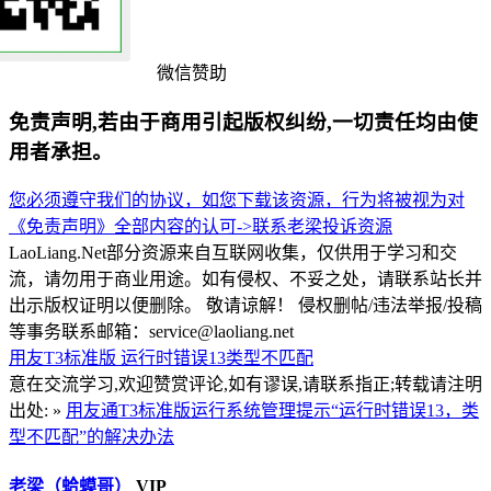
微信赞助
免责声明,若由于商用引起版权纠纷,一切责任均由使
用者承担。
您必须遵守我们的协议，如您下载该资源，行为将被视为对
《免责声明》全部内容的认可->
联系老梁
投诉资源
LaoLiang.Net部分资源来自互联网收集，仅供用于学习和交
流，请勿用于商业用途。如有侵权、不妥之处，请联系站长并
出示版权证明以便删除。 敬请谅解！ 侵权删帖/违法举报/投稿
等事务联系邮箱：service@laoliang.net
用友T3标准版
运行时错误13类型不匹配
意在交流学习,欢迎赞赏评论,如有谬误,请联系指正;转载请注明
出处: »
用友通T3标准版运行系统管理提示“运行时错误13，类
型不匹配”的解决办法
老梁（蛤蟆哥）
VIP