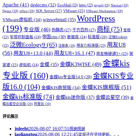
Apache
(41)
dedecms
(32)
EwoMail
(23)
https
(22)
mysql
(19)
Navicat
(19)
SQL Server
(27)
VMware
(25)
office
(20)
Nginx
(19)
VMware Workstation
(19)
WordPress
winwebmail
(35)
VMware虚拟机
(34)
(199)
商标
(75)
专业版
(46)
伪静态
(27)
千方百剂
(27)
宝塔
帝国cms
(30)
标准版
(26)
宝塔控制面板
(24)
数据库
(24)
(22)
泛微Ecology
泛微Ecology9
(65)
用友U8
用友T3标准版
(23)
(22)
注册表
(20)
(56)
用友U8+16.1
(47)
用友U8+13.0
(44)
用友畅捷通T+
(25)
管
金蝶kis
金蝶K3WISE
(49)
金蝶
(35)
家婆
(25)
虚拟机
(24)
专业版
(160)
金蝶KIS专业
金蝶kis专业版14.0
(28)
版16.0
(104)
金蝶KIS旗舰版
(51)
金蝶KIS商贸版
(34)
金蝶kis标准版
(74)
金蝶kis迷你版
(37)
金蝶云星空
(39)
金
蝶云星空企业版
(20)
阿里云
(20)
评论展示
jnleeht
2026-08-07 16:07:51
感谢感谢
laoliangtou
2026-08-06 12:21:45
梁哥还在坚持更新。。。