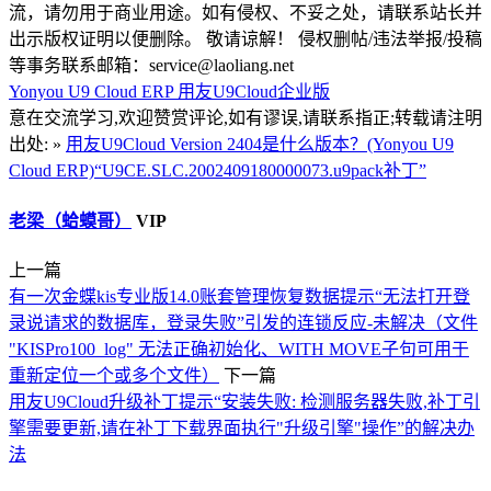
流，请勿用于商业用途。如有侵权、不妥之处，请联系站长并
出示版权证明以便删除。 敬请谅解！ 侵权删帖/违法举报/投稿
等事务联系邮箱：service@laoliang.net
Yonyou U9 Cloud ERP
用友U9Cloud企业版
意在交流学习,欢迎赞赏评论,如有谬误,请联系指正;转载请注明
出处: »
用友U9Cloud Version 2404是什么版本？(Yonyou U9
Cloud ERP)“U9CE.SLC.2002409180000073.u9pack补丁”
老梁（蛤蟆哥）
VIP
上一篇
有一次金蝶kis专业版14.0账套管理恢复数据提示“无法打开登
录说请求的数据库，登录失败”引发的连锁反应-未解决（文件
"KISPro100_log" 无法正确初始化、WITH MOVE子句可用于
重新定位一个或多个文件）
下一篇
用友U9Cloud升级补丁提示“安装失败: 检测服务器失败,补丁引
擎需要更新,请在补丁下载界面执行"升级引擎"操作”的解决办
法