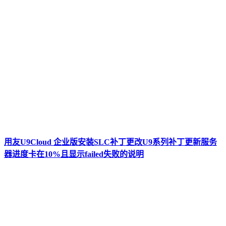
用友U9Cloud 企业版安装SLC补丁更改U9系列补丁更新服务
器进度卡在10%且显示failed失败的说明