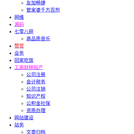
友加畅捷
管家婆千方百剂
网维
源码
七零八碎
高品质音乐
赞赏
业务
回家吃饭
工商财税知产
公司注册
会计税务
公司注销
知识产权
公积金社保
资质办理
网站建设
站务
文章归档