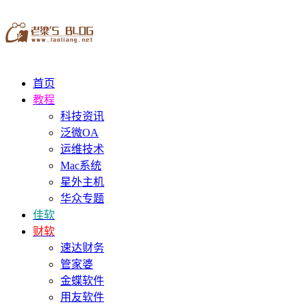
首页
教程
科技资讯
泛微OA
运维技术
Mac系统
星外主机
华众专题
佳软
财软
速达财务
管家婆
金蝶软件
用友软件