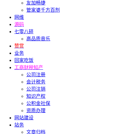
友加畅捷
管家婆千方百剂
网维
源码
七零八碎
高品质音乐
赞赏
业务
回家吃饭
工商财税知产
公司注册
会计税务
公司注销
知识产权
公积金社保
资质办理
网站建设
站务
文章归档