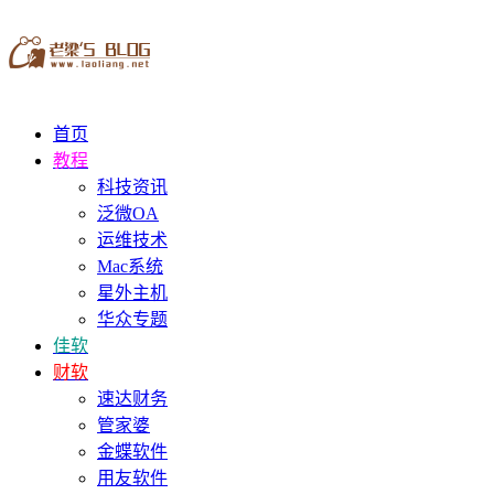
首页
教程
科技资讯
泛微OA
运维技术
Mac系统
星外主机
华众专题
佳软
财软
速达财务
管家婆
金蝶软件
用友软件