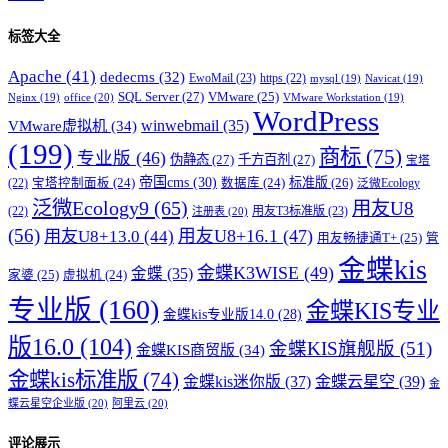
标签大全
Apache
(41)
dedecms
(32)
EwoMail
(23)
https
(22)
mysql
(19)
Navicat
(19)
SQL Server
(27)
VMware
(25)
office
(20)
Nginx
(19)
VMware Workstation
(19)
WordPress
winwebmail
(35)
VMware虚拟机
(34)
(199)
商标
(75)
专业版
(46)
伪静态
(27)
千方百剂
(27)
宝塔
帝国cms
(30)
标准版
(26)
宝塔控制面板
(24)
数据库
(24)
(22)
泛微Ecology
泛微Ecology9
(65)
用友U8
用友T3标准版
(23)
(22)
注册表
(20)
(56)
用友U8+16.1
(47)
用友U8+13.0
(44)
用友畅捷通T+
(25)
管
金蝶kis
金蝶K3WISE
(49)
金蝶
(35)
家婆
(25)
虚拟机
(24)
专业版
(160)
金蝶KIS专业
金蝶kis专业版14.0
(28)
版16.0
(104)
金蝶KIS旗舰版
(51)
金蝶KIS商贸版
(34)
金蝶kis标准版
(74)
金蝶kis迷你版
(37)
金蝶云星空
(39)
金
蝶云星空企业版
(20)
阿里云
(20)
评论展示