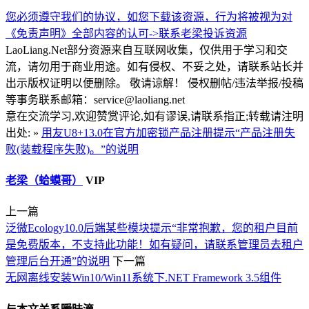
您必须遵守我们的协议，如您下载该资源，行为将被视为对
《免责声明》全部内容的认可->
联系老梁
投诉资源
LaoLiang.Net部分资源来自互联网收集，仅供用于学习和交
流，请勿用于商业用途。如有侵权、不妥之处，请联系站长并
出示版权证明以便删除。 敬请谅解！ 侵权删帖/违法举报/投稿
等事务联系邮箱：service@laoliang.net
意在交流学习,欢迎赞赏评论,如有谬误,请联系指正;转载请注明
出处: »
用友U8+13.0在官方加密锁产品注册提示“产品注册失
败(装载程序失败)。”的说明
老梁（蛤蟆哥）
VIP
上一篇
泛微Ecology10.0后端某些模块提示“非常抱歉，您的租户目前
是免费版本，不支持此功能！如有疑问，请联系管理员去租户
管理后台开通”的说明
下一篇
无网离线安装Win10/Win11系统下.NET Framework 3.5组件