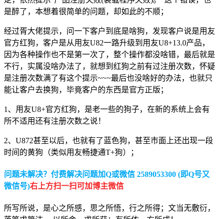
是醉了，本想着很简单的问题，却如此的不顺；
经过胥大佬提示，问一下客户到底是啥狗，发现客户说是用友
官方红狗，客户是从用友U82一路升级到用友U8+13.0产品，
因为各种操作也不是第一次了，整个操作都没啥错，最后就是
不行，实属没啥办法了，就想到红狗之前有过注册次数，怀疑
是注册次数满了有这个提示~~~最后也没啥好的办法，也就只
能让客户去换狗，毕竟客户的东西是官方正版；
1、用友U8+官方红狗，是老一些的狗子，在新的系统上会有
所不适用还有注册次数之说！
2、U872甚至以后，也就有了蓝色狗，甚至市面上还出现一段
时间的黄狗（类似用友畅捷通T+狗）；
问题未解决？付费解决问题加Q或微信 2589053300 (即Q号又
微信号)
右上方扫一扫可加博主微信
所写所说，是心之所感，思之所悟，行之所得；文当无敷衍，