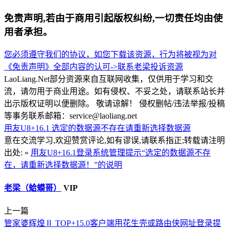
免责声明,若由于商用引起版权纠纷,一切责任均由使
用者承担。
您必须遵守我们的协议，如您下载该资源，行为将被视为对
《免责声明》全部内容的认可->
联系老梁
投诉资源
LaoLiang.Net部分资源来自互联网收集，仅供用于学习和交
流，请勿用于商业用途。如有侵权、不妥之处，请联系站长并
出示版权证明以便删除。 敬请谅解！ 侵权删帖/违法举报/投稿
等事务联系邮箱：service@laoliang.net
用友U8+16.1
选定的数据源不存在请重新选择数据源
意在交流学习,欢迎赞赏评论,如有谬误,请联系指正;转载请注明
出处: »
用友U8+16.1登录系统管理提示“选定的数据源不存
在，请重新选择数据源！”的说明
老梁（蛤蟆哥）
VIP
上一篇
管家婆辉煌Ⅱ TOP+15.0客户端用花生壳或路由侠网址登录提