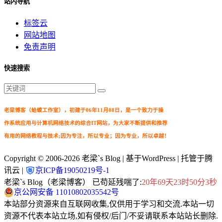
站内导航
标签云
网站地图
免责声明
快速搜索
老梁博客（蛤蟆工作室），初建于06年11月08日，是一个致力于操
作系统应用与计算机网络技术的综合IT网站，为大家不断提供和推荐
有用的网络教程与技术;因为专注，所以专业；因为专业，所以卓越！
Copyright © 2006-2026
老梁`s Blog
| 基于WordPress | 托管于腾
讯云 |
京ICP备19050219号-1
老梁`s Blog（老梁博客） 已苟延残喘了:
20年69天23时50分4秒
京公网安备 11010802035542号
本站部分资源来自互联网收集,仅供用于学习和交流.本站一切
资源不代表本站立场,如有侵权/后门/不妥请联系本站站长删除.