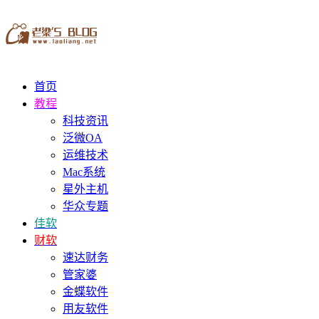
首页
教程
科技资讯
泛微OA
运维技术
Mac系统
星外主机
华众专题
佳软
财软
速达财务
管家婆
金蝶软件
用友软件