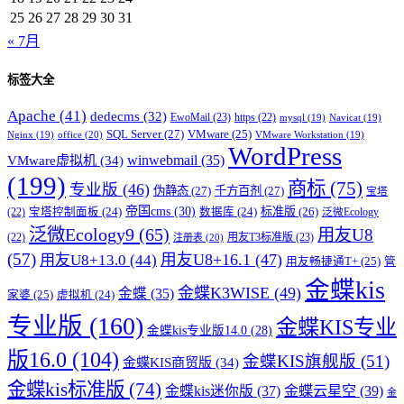
25
26
27
28
29
30
31
« 7月
标签大全
Apache
(41)
dedecms
(32)
EwoMail
(23)
https
(22)
mysql
(19)
Navicat
(19)
SQL Server
(27)
VMware
(25)
office
(20)
Nginx
(19)
VMware Workstation
(19)
WordPress
winwebmail
(35)
VMware虚拟机
(34)
(199)
商标
(75)
专业版
(46)
伪静态
(27)
千方百剂
(27)
宝塔
帝国cms
(30)
标准版
(26)
宝塔控制面板
(24)
数据库
(24)
(22)
泛微Ecology
泛微Ecology9
(65)
用友U8
用友T3标准版
(23)
(22)
注册表
(20)
(57)
用友U8+16.1
(47)
用友U8+13.0
(44)
用友畅捷通T+
(25)
管
金蝶kis
金蝶K3WISE
(49)
金蝶
(35)
家婆
(25)
虚拟机
(24)
专业版
(160)
金蝶KIS专业
金蝶kis专业版14.0
(28)
版16.0
(104)
金蝶KIS旗舰版
(51)
金蝶KIS商贸版
(34)
金蝶kis标准版
(74)
金蝶kis迷你版
(37)
金蝶云星空
(39)
金