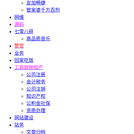
友加畅捷
管家婆千方百剂
网维
源码
七零八碎
高品质音乐
赞赏
业务
回家吃饭
工商财税知产
公司注册
会计税务
公司注销
知识产权
公积金社保
资质办理
网站建设
站务
文章归档