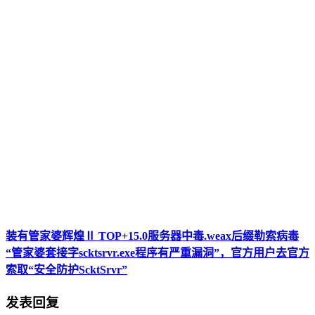
装有管家婆辉煌Ⅱ TOP+15.0服务器中毒.weax后缀勒索病毒
“管家婆套接字scktsrvr.exe程序有严重漏洞”，官方用户去官方
索取“安全防护ScktSrvr”
发表回复