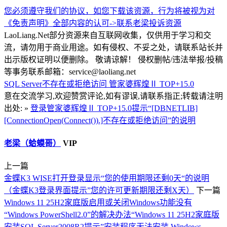
您必须遵守我们的协议，如您下载该资源，行为将被视为对
《免责声明》全部内容的认可->
联系老梁
投诉资源
LaoLiang.Net部分资源来自互联网收集，仅供用于学习和交
流，请勿用于商业用途。如有侵权、不妥之处，请联系站长并
出示版权证明以便删除。 敬请谅解！ 侵权删帖/违法举报/投稿
等事务联系邮箱：service@laoliang.net
SQL Server不存在或拒绝访问
管家婆辉煌Ⅱ TOP+15.0
意在交流学习,欢迎赞赏评论,如有谬误,请联系指正;转载请注明
出处: »
登录管家婆辉煌Ⅱ TOP+15.0提示“[DBNETLIB]
[ConnectionOpen(Connect()).]不存在或拒绝访问”的说明
老梁（蛤蟆哥）
VIP
上一篇
金蝶K3 WISE打开登录显示“您的使用期限还剩0天“的说明
（金蝶K3登录界面提示”您的许可更新期限还剩X天）
下一篇
Windows 11 25H2家庭版启用或关闭Windows功能没有
“Windows PowerShell2.0”的解决办法“Windows 11 25H2家庭版
安装SQL Server2008R2提示”安装程序无法安装 Windows