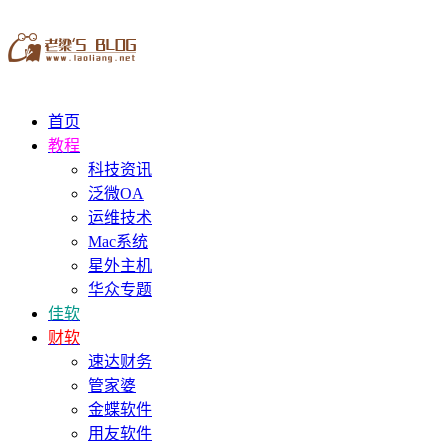
首页
教程
科技资讯
泛微OA
运维技术
Mac系统
星外主机
华众专题
佳软
财软
速达财务
管家婆
金蝶软件
用友软件