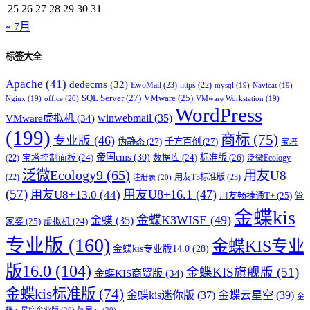
25
26
27
28
29
30
31
« 7月
标签大全
Apache
(41)
dedecms
(32)
EwoMail
(23)
https
(22)
mysql
(19)
Navicat
(19)
SQL Server
(27)
VMware
(25)
office
(20)
Nginx
(19)
VMware Workstation
(19)
WordPress
winwebmail
(35)
VMware虚拟机
(34)
(199)
商标
(75)
专业版
(46)
伪静态
(27)
千方百剂
(27)
宝塔
帝国cms
(30)
标准版
(26)
宝塔控制面板
(24)
数据库
(24)
(22)
泛微Ecology
泛微Ecology9
(65)
用友U8
用友T3标准版
(23)
(22)
注册表
(20)
(57)
用友U8+16.1
(47)
用友U8+13.0
(44)
用友畅捷通T+
(25)
管
金蝶kis
金蝶K3WISE
(49)
金蝶
(35)
家婆
(25)
虚拟机
(24)
专业版
(160)
金蝶KIS专业
金蝶kis专业版14.0
(28)
版16.0
(104)
金蝶KIS旗舰版
(51)
金蝶KIS商贸版
(34)
金蝶kis标准版
(74)
金蝶kis迷你版
(37)
金蝶云星空
(39)
金
蝶云星空企业版
(20)
阿里云
(20)