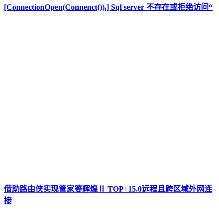
[ConnectionOpen(Connenct()).] Sql server 不存在或拒绝访问“
借助路由侠实现管家婆辉煌Ⅱ TOP+15.0远程且跨区域外网连
接