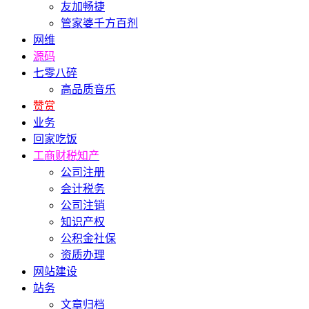
友加畅捷
管家婆千方百剂
网维
源码
七零八碎
高品质音乐
赞赏
业务
回家吃饭
工商财税知产
公司注册
会计税务
公司注销
知识产权
公积金社保
资质办理
网站建设
站务
文章归档