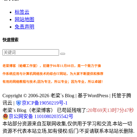
标签云
网站地图
免责声明
快速搜索
老梁博客（蛤蟆工作室），初建于06年11月08日，是一个致力于操
作系统应用与计算机网络技术的综合IT网站，为大家不断提供和推荐
有用的网络教程与技术;因为专注，所以专业；因为专业，所以卓越！
Copyright © 2006-2026
老梁`s Blog
| 基于WordPress | 托管于腾
讯云 |
京ICP备19050219号-1
老梁`s Blog（老梁博客） 已苟延残喘了:
20年69天13时7分48秒
京公网安备 11010802035542号
本站部分资源来自互联网收集,仅供用于学习和交流.本站一切
资源不代表本站立场,如有侵权/后门/不妥请联系本站站长删除.