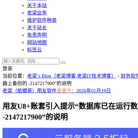
关于本站
老梁业务
维护软件种类
关于站长
免责声明
网站地图
标签云
登录
当前位置：
老梁`s Blog（老梁博客,老梁IT技术博客）
财务软
>
器上备份的 -2147217900”的说明
老梁（蛤蟆哥）
用友软件
发表于：
2026年01月19日
用友U8+账套引入提示“数据库已在运行数据
-2147217900”的说明