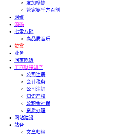
友加畅捷
管家婆千方百剂
网维
源码
七零八碎
高品质音乐
赞赏
业务
回家吃饭
工商财税知产
公司注册
会计税务
公司注销
知识产权
公积金社保
资质办理
网站建设
站务
文章归档