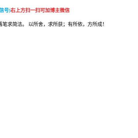
信号)
右上方扫一扫可加博主微信
落笔求简洁。 以所舍，求所获；有所依，方所成！