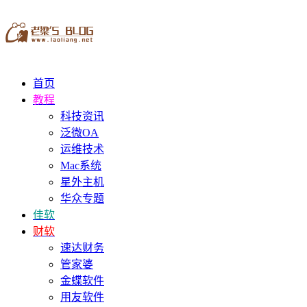
首页
教程
科技资讯
泛微OA
运维技术
Mac系统
星外主机
华众专题
佳软
财软
速达财务
管家婆
金蝶软件
用友软件