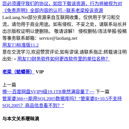
您必须遵守我们的协议，如您下载该资源，行为将被视为对
《免责声明》全部内容的认可->
联系老梁
投诉资源
LaoLiang.Net部分资源来自互联网收集，仅供用于学习和交
流，请勿用于商业用途。如有侵权、不妥之处，请联系站长并
出示版权证明以便删除。 敬请谅解！ 侵权删帖/违法举报/投稿
等事务联系邮箱：service@laoliang.net
用友T3标准版11.2
意在交流学习,欢迎赞赏评论,如有谬误,请联系指正;转载请注明
出处: »
用友T3财务软件如何更改软件里的单位名称？
老梁（蛤蟆哥）
VIP
上一篇
擦~~百度网盘SVIP9级19.1TB竟然满容量了~~
下一篇
管家婆366++能用SQL2005数据库吗？“管家婆II+10.5不支持
SQL2005？商品信息看不到？”
与本文关系暧昧滴