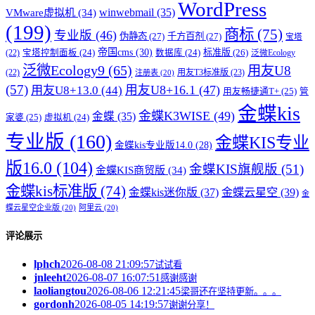
WordPress
winwebmail
(35)
VMware虚拟机
(34)
(199)
商标
(75)
专业版
(46)
伪静态
(27)
千方百剂
(27)
宝塔
帝国cms
(30)
标准版
(26)
宝塔控制面板
(24)
数据库
(24)
(22)
泛微Ecology
泛微Ecology9
(65)
用友U8
用友T3标准版
(23)
(22)
注册表
(20)
(57)
用友U8+16.1
(47)
用友U8+13.0
(44)
用友畅捷通T+
(25)
管
金蝶kis
金蝶K3WISE
(49)
金蝶
(35)
家婆
(25)
虚拟机
(24)
专业版
(160)
金蝶KIS专业
金蝶kis专业版14.0
(28)
版16.0
(104)
金蝶KIS旗舰版
(51)
金蝶KIS商贸版
(34)
金蝶kis标准版
(74)
金蝶kis迷你版
(37)
金蝶云星空
(39)
金
蝶云星空企业版
(20)
阿里云
(20)
评论展示
lphch
2026-08-08 21:09:57
试试看
jnleeht
2026-08-07 16:07:51
感谢感谢
laoliangtou
2026-08-06 12:21:45
梁哥还在坚持更新。。。
gordonh
2026-08-05 14:19:57
谢谢分享！