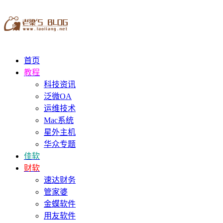
首页
教程
科技资讯
泛微OA
运维技术
Mac系统
星外主机
华众专题
佳软
财软
速达财务
管家婆
金蝶软件
用友软件