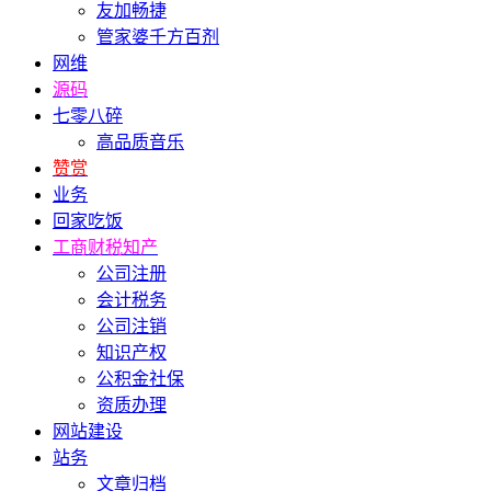
友加畅捷
管家婆千方百剂
网维
源码
七零八碎
高品质音乐
赞赏
业务
回家吃饭
工商财税知产
公司注册
会计税务
公司注销
知识产权
公积金社保
资质办理
网站建设
站务
文章归档