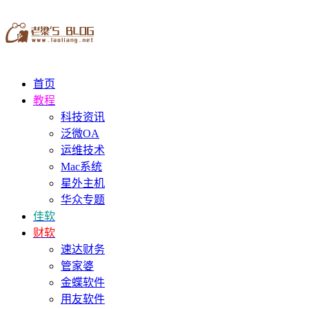
首页
教程
科技资讯
泛微OA
运维技术
Mac系统
星外主机
华众专题
佳软
财软
速达财务
管家婆
金蝶软件
用友软件