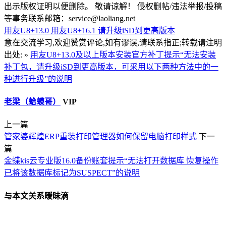
出示版权证明以便删除。 敬请谅解！ 侵权删帖/违法举报/投稿
等事务联系邮箱：service@laoliang.net
用友U8+13.0
用友U8+16.1
请升级iSD到更高版本
意在交流学习,欢迎赞赏评论,如有谬误,请联系指正;转载请注明
出处: »
用友U8+13.0及以上版本安装官方补丁提示“无法安装
补丁包，请升级iSD到更高版本，可采用以下两种方法中的一
种进行升级”的说明
老梁（蛤蟆哥）
VIP
上一篇
管家婆辉煌ERP重装打印管理器如何保留电脑打印样式
下一
篇
金蝶kis云专业版16.0备份账套提示“无法打开数据库 恢复操作
已将该数据库标记为SUSPECT”的说明
与本文关系暧昧滴