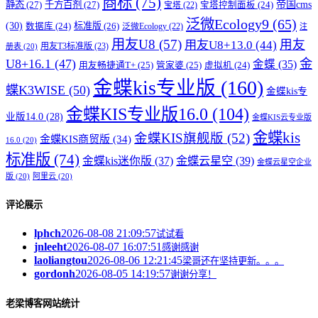
商标
(75)
帝国cms
静态
(27)
千方百剂
(27)
宝塔控制面板
(24)
宝塔
(22)
泛微Ecology9
(65)
(30)
标准版
(26)
数据库
(24)
泛微Ecology
(22)
注
用友U8
(57)
用友
用友U8+13.0
(44)
用友T3标准版
(23)
册表
(20)
U8+16.1
(47)
金
金蝶
(35)
用友畅捷通T+
(25)
管家婆
(25)
虚拟机
(24)
金蝶kis专业版
(160)
蝶K3WISE
(50)
金蝶kis专
金蝶KIS专业版16.0
(104)
业版14.0
(28)
金蝶KIS云专业版
金蝶kis
金蝶KIS旗舰版
(52)
金蝶KIS商贸版
(34)
16.0
(20)
标准版
(74)
金蝶kis迷你版
(37)
金蝶云星空
(39)
金蝶云星空企业
版
(20)
阿里云
(20)
评论展示
lphch
2026-08-08 21:09:57
试试看
jnleeht
2026-08-07 16:07:51
感谢感谢
laoliangtou
2026-08-06 12:21:45
梁哥还在坚持更新。。。
gordonh
2026-08-05 14:19:57
谢谢分享！
老梁博客网站统计