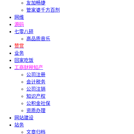
友加畅捷
管家婆千方百剂
网维
源码
七零八碎
高品质音乐
赞赏
业务
回家吃饭
工商财税知产
公司注册
会计税务
公司注销
知识产权
公积金社保
资质办理
网站建设
站务
文章归档