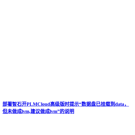
部署智石开PLMCloud高级版时提示“数据盘已挂载到data，
但未做成lvm,建议做成lvm”的说明