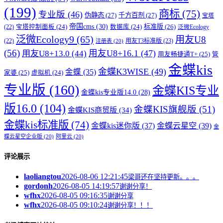
(199)
商标
(75)
专业版
(46)
伪静态
(27)
千方百剂
(27)
宝塔
帝国cms
(30)
标准版
(26)
宝塔控制面板
(24)
数据库
(24)
(22)
泛微Ecology
泛微Ecology9
(65)
用友U8
用友T3标准版
(23)
(22)
注册表
(20)
(56)
用友U8+16.1
(47)
用友U8+13.0
(44)
用友畅捷通T+
(25)
管
金蝶kis
金蝶K3WISE
(49)
金蝶
(35)
家婆
(25)
虚拟机
(24)
专业版
(160)
金蝶KIS专业
金蝶kis专业版14.0
(28)
版16.0
(104)
金蝶KIS旗舰版
(51)
金蝶KIS商贸版
(34)
金蝶kis标准版
(74)
金蝶kis迷你版
(37)
金蝶云星空
(39)
金
蝶云星空企业版
(20)
阿里云
(20)
评论展示
laoliangtou
2026-08-06 12:21:45
梁哥还在坚持更新。。。
gordonh
2026-08-05 14:19:57
谢谢分享！
wfhx
2026-08-05 09:16:35
谢谢分享
wfhx
2026-08-05 09:10:24
谢谢分享！！！