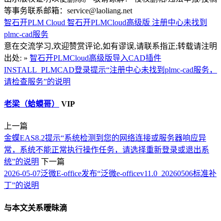
等事务联系邮箱：service@laoliang.net
智石开PLM Cloud
智石开PLMCloud高级版
注册中心未找到
plmc-cad服务
意在交流学习,欢迎赞赏评论,如有谬误,请联系指正;转载请注明
出处: »
智石开PLMCloud高级版导入CAD插件
INSTALL_PLMCAD登录提示“注册中心未找到plmc-cad服务，
请检查服务”的说明
老梁（蛤蟆哥）
VIP
上一篇
金蝶EAS8.2提示“系统检测到您的网络连接或服务器响应异
常，系统不能正常执行操作任务，请选择重新登录或退出系
统”的说明
下一篇
2026-05-07泛微E-office发布“泛微e-officev11.0_20260506标准补
丁”的说明
与本文关系暧昧滴