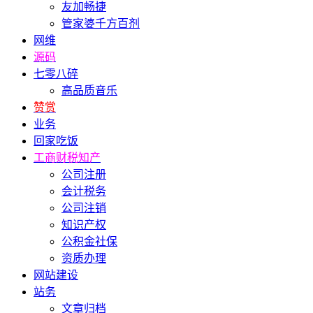
友加畅捷
管家婆千方百剂
网维
源码
七零八碎
高品质音乐
赞赏
业务
回家吃饭
工商财税知产
公司注册
会计税务
公司注销
知识产权
公积金社保
资质办理
网站建设
站务
文章归档