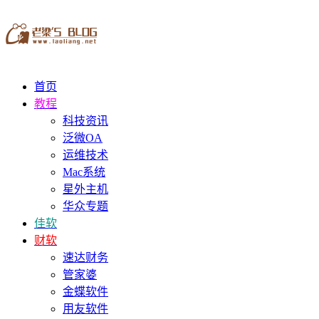
首页
教程
科技资讯
泛微OA
运维技术
Mac系统
星外主机
华众专题
佳软
财软
速达财务
管家婆
金蝶软件
用友软件