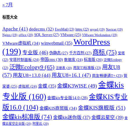
« 7月
标签大全
Apache
(41)
dedecms
(32)
EwoMail
(23)
https
(22)
mysql
(19)
Navicat
(19)
SQL Server
(27)
VMware
(25)
office
(20)
Nginx
(19)
VMware Workstation
(19)
WordPress
winwebmail
(35)
VMware虚拟机
(34)
(199)
商标
(75)
专业版
(46)
伪静态
(27)
千方百剂
(27)
宝塔
帝国cms
(30)
标准版
(26)
宝塔控制面板
(24)
数据库
(24)
(22)
泛微Ecology
泛微Ecology9
(65)
用友U8
用友T3标准版
(23)
(22)
注册表
(20)
(57)
用友U8+16.1
(47)
用友U8+13.0
(44)
用友畅捷通T+
(25)
管
金蝶kis
金蝶K3WISE
(49)
金蝶
(35)
家婆
(25)
虚拟机
(24)
专业版
(160)
金蝶KIS专业
金蝶kis专业版14.0
(28)
版16.0
(104)
金蝶KIS旗舰版
(51)
金蝶KIS商贸版
(34)
金蝶kis标准版
(74)
金蝶kis迷你版
(37)
金蝶云星空
(39)
金
蝶云星空企业版
(20)
阿里云
(20)