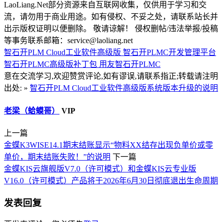
LaoLiang.Net部分资源来自互联网收集，仅供用于学习和交
流，请勿用于商业用途。如有侵权、不妥之处，请联系站长并
出示版权证明以便删除。 敬请谅解！ 侵权删帖/违法举报/投稿
等事务联系邮箱：service@laoliang.net
智石开PLM Cloud工业软件高级版
智石开PLMC开发管理平台
智石开PLMC高级版补丁包
用友智石开PLMC
意在交流学习,欢迎赞赏评论,如有谬误,请联系指正;转载请注明
出处: »
智石开PLM Cloud工业软件高级版系统版本升级的说明
老梁（蛤蟆哥）
VIP
上一篇
金蝶K3WISE14.1期末结账显示“物料XX结存出现负单价或零
单价，期末结账失败！”的说明
下一篇
金蝶KIS云旗舰版V7.0（许可模式）和金蝶KIS云专业版
V16.0（许可模式）产品将于2026年6月30日彻底退出生命周期
发表回复