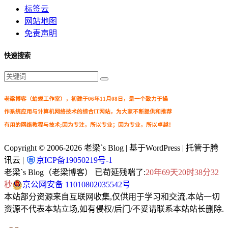
标签云
网站地图
免责声明
快速搜索
老梁博客（蛤蟆工作室），初建于06年11月08日，是一个致力于操
作系统应用与计算机网络技术的综合IT网站，为大家不断提供和推荐
有用的网络教程与技术;因为专注，所以专业；因为专业，所以卓越！
Copyright © 2006-2026
老梁`s Blog
| 基于WordPress | 托管于腾
讯云 |
京ICP备19050219号-1
老梁`s Blog（老梁博客） 已苟延残喘了:
20年69天20时38分34
秒
京公网安备 11010802035542号
本站部分资源来自互联网收集,仅供用于学习和交流.本站一切
资源不代表本站立场,如有侵权/后门/不妥请联系本站站长删除.