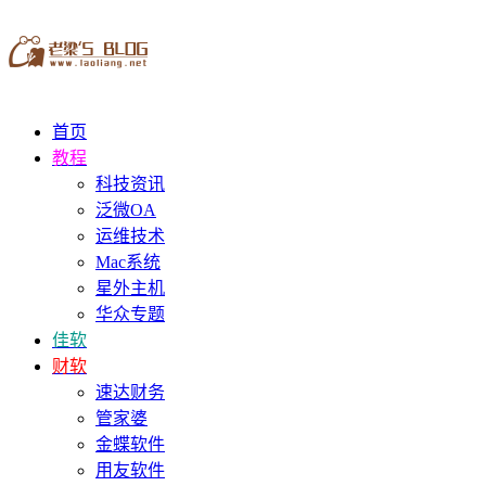
首页
教程
科技资讯
泛微OA
运维技术
Mac系统
星外主机
华众专题
佳软
财软
速达财务
管家婆
金蝶软件
用友软件