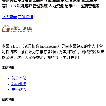
各财务软件安装调试服务（如,金蝶,用友,管家婆,速达,星宇
等）;OA系列,客户管理系统,人力资源,超市POS,医药管理等;
立即查看
了解详情
老梁`s Blog（老梁博客 laoliang.net）是由老梁建立的个人非营
利性博客，意在致力于推荐各种优秀实用软件，网络资源及建
站源码，欢迎大家多交流，期待共同学习进步！
本站导航
关于本站
站内业务
关于站长
站内导航