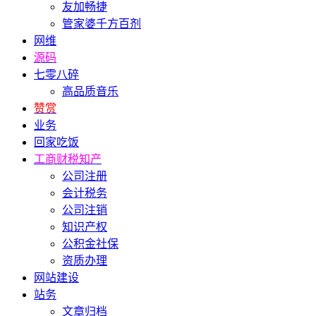
友加畅捷
管家婆千方百剂
网维
源码
七零八碎
高品质音乐
赞赏
业务
回家吃饭
工商财税知产
公司注册
会计税务
公司注销
知识产权
公积金社保
资质办理
网站建设
站务
文章归档