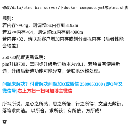
修改/data/plmc-biz-server/下docker-compose.yml或plmc.s
规则：
若内存>=64g，则调整biz内存到8192m
若32<=内存<64，则调整biz内存到4096m
若内存<32，请联系客户增加内存或划分虚拟内存【后者性能
会较差】
250730配置更新说明：
plm升级730，需同步升级新迪版本为v8.1，若项目有使用新
迪，升级后新迪功能可能异常，请联系运维处理。
问题未解决？付费解决问题加Q或微信 2589053300 (即Q号又
微信号)
右上方扫一扫可加博主微信
所写所说，是心之所感，思之所悟，行之所得；文当无敷衍，
落笔求简洁。 以所舍，求所获；有所依，方所成！
赏