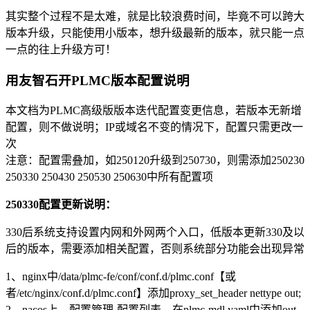
其实整个过程不是太难，就是比较浪费时间，毕竟不可以跨大
版本升级，只能使用小版本，想升级最新的版本，就只能一点
一点的往上升级方可！
用友智石开PLMC版本配置说明
本文档为PLMC高级版版本迭代配置变更信息，若版本无新增
配置，则不做说明；IP或域名不变的情况下，配置只需更改一
次
注意：配置需叠加，如250120升级到250730，则需添加250230
250330 250430 250530 250630中所有配置项
250330配置更新说明：
330后系统支持设置内网和外网两个入口，低版本更新330及以
后的版本，需要添加相关配置，否则系统部分功能会出现异常
1、nginx中/data/plmc-fe/conf/conf.d/plmc.conf【或
者/etc/nginx/conf.d/plmc.conf】添加proxy_set_header nettype out;
2、nacos上，配置管理-配置列表，在plmc-mdl.yaml中添加out-