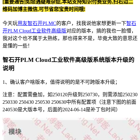
[重要通告]如您遇疑难杂症,本站支持知识付费业务,扫右边二
维码加博主微信,可节省您宝贵时间哦!
今天玩
用友智石开PLMC
的客户，找我说他家想更新一下
智石
开PLM Cloud工业软件高级版
对应的版本，搞的我也一脸懵，
我对这个也不属于太熟练，那也得来不是，毕竟大致的意思还
是懂的一些！
智石开PLM Cloud工业软件高级版系统版本升级的
说明
1、确认客户啥版本，值得说明的是不可跨版本升级；
注意：配置需叠加，如250120升级到250730，则需添加250230
250330 250430 250530 250630中所有配置项（注意下图的前面
240530是大版本号，后面的2024-06-14是补丁包时间）