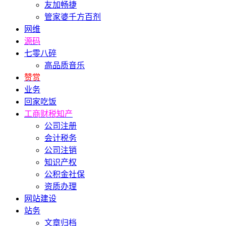
友加畅捷
管家婆千方百剂
网维
源码
七零八碎
高品质音乐
赞赏
业务
回家吃饭
工商财税知产
公司注册
会计税务
公司注销
知识产权
公积金社保
资质办理
网站建设
站务
文章归档