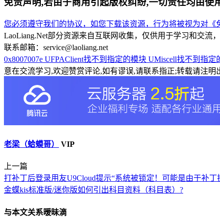
免责声明,若由于商用引起版权纠纷,一切责任均由使
您必须遵守我们的协议，如您下载该资源，行为将被视为对《免
LaoLiang.Net部分资源来自互联网收集，仅供用于学习
联系邮箱：service@laoliang.net
0x8007007e
UFPAClient找不到指定的模块
UMiscell找不到指
意在交流学习,欢迎赞赏评论,如有谬误,请联系指正;转载请注明出
老梁（蛤蟆哥）
VIP
上一篇
打补丁后登录用友U9Cloud提示“系统被锁定！可能是由于补
金蝶kis标准版/迷你版如何引出科目资料（科目表）?
与本文关系暧昧滴