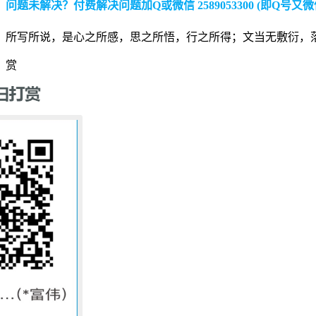
问题未解决？付费解决问题加Q或微信 2589053300 (即Q号又微
所写所说，是心之所感，思之所悟，行之所得；文当无敷衍，
赏