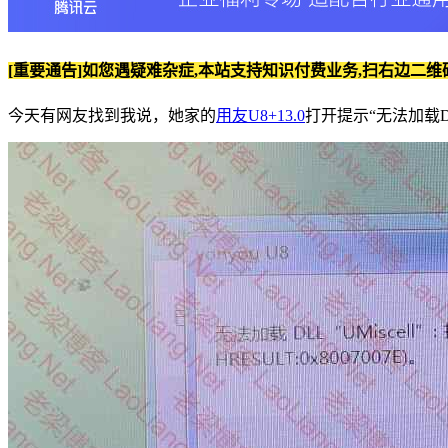
[重要通告]如您遇疑难杂症,本站支持知识付费业务,扫右边二维
今天有网友找到我说，她家的
用友U8+13.0
打开提示“无法加载D