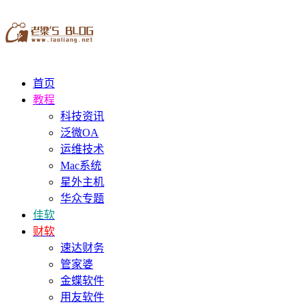
首页
教程
科技资讯
泛微OA
运维技术
Mac系统
星外主机
华众专题
佳软
财软
速达财务
管家婆
金蝶软件
用友软件