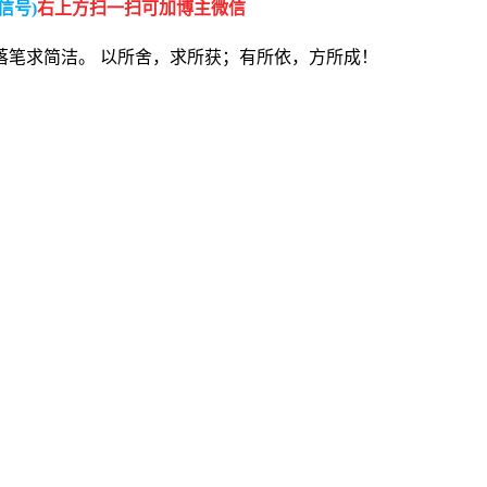
信号)
右上方扫一扫可加博主微信
落笔求简洁。 以所舍，求所获；有所依，方所成！