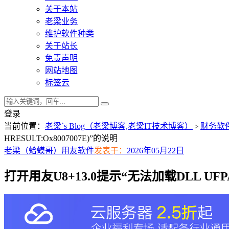
关于本站
老梁业务
维护软件种类
关于站长
免责声明
网站地图
标签云
登录
当前位置：
老梁`s Blog（老梁博客,老梁IT技术博客）
财务软
>
HRESULT:Ox8007007E)”的说明
老梁（蛤蟆哥）
用友软件
发表于：
2026年05月22日
打开用友U8+13.0提示“无法加载DLL UFPA