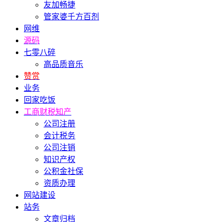
友加畅捷
管家婆千方百剂
网维
源码
七零八碎
高品质音乐
赞赏
业务
回家吃饭
工商财税知产
公司注册
会计税务
公司注销
知识产权
公积金社保
资质办理
网站建设
站务
文章归档