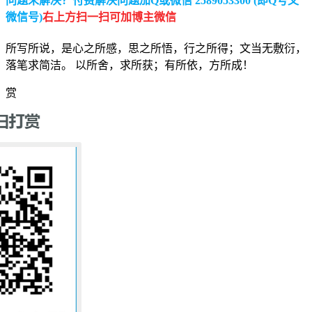
问题未解决？付费解决问题加Q或微信 2589053300 (即Q号又
微信号)
右上方扫一扫可加博主微信
所写所说，是心之所感，思之所悟，行之所得；文当无敷衍，
落笔求简洁。 以所舍，求所获；有所依，方所成！
赏