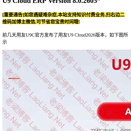
U9 Cloud ERP Version 8.0.2605”
[重要通告]如您遇疑难杂症,本站支持知识付费业务,扫右边二
维码加博主微信,可节省您宝贵时间哦!
前几天用友U9C官方发布了用友U9 Cloud2026版本，如下图所
示