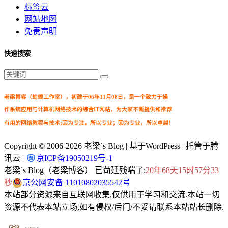
标签云
网站地图
免责声明
快速搜索
老梁博客（蛤蟆工作室），初建于06年11月08日，是一个致力于操
作系统应用与计算机网络技术的综合IT网站，为大家不断提供和推荐
有用的网络教程与技术;因为专注，所以专业；因为专业，所以卓越！
Copyright © 2006-2026
老梁`s Blog
| 基于WordPress | 托管于腾
讯云 |
京ICP备19050219号-1
老梁`s Blog（老梁博客） 已苟延残喘了:
20年68天15时57分35
秒
京公网安备 11010802035542号
本站部分资源来自互联网收集,仅供用于学习和交流.本站一切
资源不代表本站立场,如有侵权/后门/不妥请联系本站站长删除.