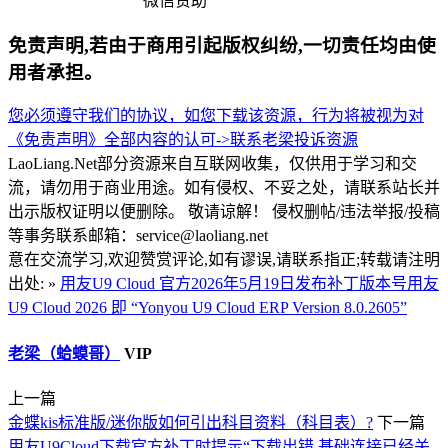
微信赞助
免责声明,若由于商用引起版权纠纷,一切责任均由使
用者承担。
您必须遵守我们的协议，如您下载该资源，行为将被视为对
《免责声明》全部内容的认可->
联系老梁
投诉资源
LaoLiang.Net部分资源来自互联网收集，仅供用于学习和交
流，请勿用于商业用途。如有侵权、不妥之处，请联系站长并
出示版权证明以便删除。 敬请谅解！ 侵权删帖/违法举报/投稿
等事务联系邮箱：service@laoliang.net
意在交流学习,欢迎赞赏评论,如有谬误,请联系指正;转载请注明
出处: »
用友U9 Cloud 官方2026年5月19日发布补丁版本号用友
U9 Cloud 2026 即 “Yonyou U9 Cloud ERP Version 8.0.2605”
老梁（蛤蟆哥）
VIP
上一篇
金蝶kis标准版/迷你版如何引出科目资料（科目表）?
下一篇
用友U9Cloud下载官方补丁时提示“下载出错,基础连接已经关