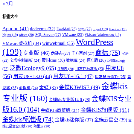
« 7月
标签大全
Apache
(41)
dedecms
(32)
EwoMail
(23)
https
(22)
mysql
(19)
Navicat
(19)
SQL Server
(27)
VMware
(25)
office
(20)
Nginx
(19)
VMware Workstation
(19)
WordPress
winwebmail
(35)
VMware虚拟机
(34)
(199)
商标
(75)
专业版
(46)
伪静态
(27)
千方百剂
(27)
宝塔
帝国cms
(30)
标准版
(26)
宝塔控制面板
(24)
数据库
(24)
(22)
泛微Ecology
泛微Ecology9
(65)
用友U8
用友T3标准版
(23)
(22)
注册表
(20)
(56)
用友U8+16.1
(47)
用友U8+13.0
(44)
用友畅捷通T+
(25)
管
金蝶kis
金蝶K3WISE
(49)
金蝶
(35)
家婆
(25)
虚拟机
(24)
专业版
(160)
金蝶KIS专业
金蝶kis专业版14.0
(28)
版16.0
(104)
金蝶KIS旗舰版
(51)
金蝶KIS商贸版
(34)
金蝶kis标准版
(74)
金蝶kis迷你版
(37)
金蝶云星空
(39)
金
蝶云星空企业版
(20)
阿里云
(20)