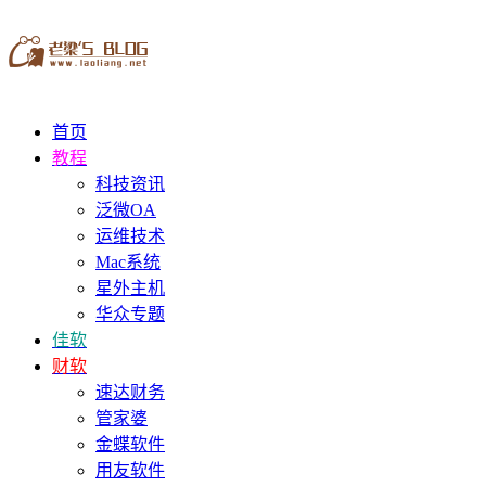
首页
教程
科技资讯
泛微OA
运维技术
Mac系统
星外主机
华众专题
佳软
财软
速达财务
管家婆
金蝶软件
用友软件