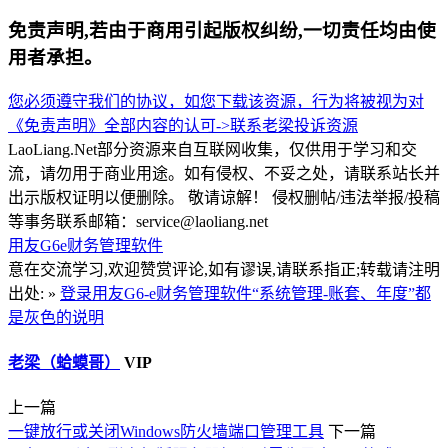
免责声明,若由于商用引起版权纠纷,一切责任均由使
用者承担。
您必须遵守我们的协议，如您下载该资源，行为将被视为对
《免责声明》全部内容的认可->
联系老梁
投诉资源
LaoLiang.Net部分资源来自互联网收集，仅供用于学习和交
流，请勿用于商业用途。如有侵权、不妥之处，请联系站长并
出示版权证明以便删除。 敬请谅解！ 侵权删帖/违法举报/投稿
等事务联系邮箱：service@laoliang.net
用友G6e财务管理软件
意在交流学习,欢迎赞赏评论,如有谬误,请联系指正;转载请注明
出处: »
登录用友G6-e财务管理软件“系统管理-账套、年度”都
是灰色的说明
老梁（蛤蟆哥）
VIP
上一篇
一键放行或关闭Windows防火墙端口管理工具
下一篇