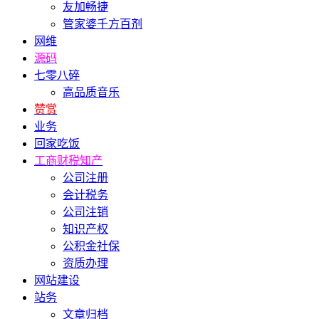
友加畅捷
管家婆千方百剂
网维
源码
七零八碎
高品质音乐
赞赏
业务
回家吃饭
工商财税知产
公司注册
会计税务
公司注销
知识产权
公积金社保
资质办理
网站建设
站务
文章归档