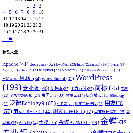
1
2
3
4
5
6
7
8
9
10
11
12
13
14
15
16
17
18
19
20
21
22
23
24
25
26
27
28
29
30
31
« 7月
标签大全
Apache
(41)
dedecms
(32)
EwoMail
(23)
https
(22)
mysql
(19)
Navicat
(19)
SQL Server
(27)
VMware
(25)
office
(20)
Nginx
(19)
VMware Workstation
(19)
WordPress
winwebmail
(35)
VMware虚拟机
(34)
(199)
商标
(75)
专业版
(46)
伪静态
(27)
千方百剂
(27)
宝塔
帝国cms
(30)
标准版
(26)
宝塔控制面板
(24)
数据库
(24)
(22)
泛微Ecology
泛微Ecology9
(65)
用友U8
用友T3标准版
(23)
(22)
注册表
(20)
(57)
用友U8+16.1
(47)
用友U8+13.0
(44)
用友畅捷通T+
(25)
管
金蝶kis
金蝶K3WISE
(49)
金蝶
(35)
家婆
(25)
虚拟机
(24)