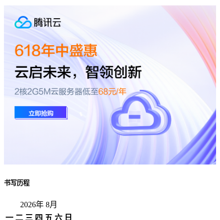
书写历程
2026年 8月
一
二
三
四
五
六
日