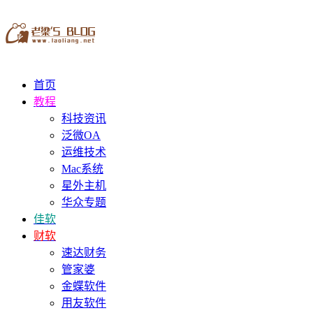
首页
教程
科技资讯
泛微OA
运维技术
Mac系统
星外主机
华众专题
佳软
财软
速达财务
管家婆
金蝶软件
用友软件