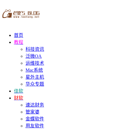
首页
教程
科技资讯
泛微OA
运维技术
Mac系统
星外主机
华众专题
佳软
财软
速达财务
管家婆
金蝶软件
用友软件