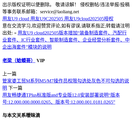
出示版权证明以便删除。 敬请谅解！ 侵权删帖/违法举报/投稿
等事务联系邮箱：service@laoliang.net
用友U9 cloud
用友U9C202505
用友U9cloud202505授权
意在交流学习,欢迎赞赏评论,如有谬误,请联系指正;转载请注明
出处: »
用友U9 cloud202505版本增加“装备制造套件、汽配行
业套件、IC行业套件、智能制造套件、企业经营分析套件、中
企出海套件”模块的说明
老梁（蛤蟆哥）
VIP
上一篇
管家婆工贸M系列M5/M7操作员权限勾选处灰色不可勾选的说
明
下一篇
用友畅捷通TPlus标准版and专业版12.0安装部署说明“版本
号:12.000.000.0000.0265、版本号:12.000.001.0181.0265”
与本文关系暧昧滴