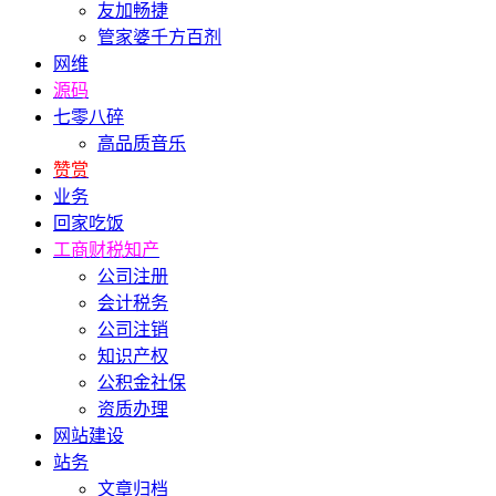
友加畅捷
管家婆千方百剂
网维
源码
七零八碎
高品质音乐
赞赏
业务
回家吃饭
工商财税知产
公司注册
会计税务
公司注销
知识产权
公积金社保
资质办理
网站建设
站务
文章归档