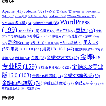
标签大全
Apache
(41)
dedecms
(32)
EwoMail
(23)
https
(22)
mysql
(19)
Navicat
(19)
SQL Server
(27)
VMware
(25)
office
(20)
Nginx
(19)
VMware Workstation
(19)
WordPress
winwebmail
(35)
VMware虚拟机
(34)
(199)
商标
(75)
专业版
(46)
伪静态
(27)
千方百剂
(27)
宝塔
帝国cms
(30)
标准版
(26)
宝塔控制面板
(24)
数据库
(24)
(22)
泛微Ecology
泛微Ecology9
(65)
用友U8
用友T3标准版
(23)
(22)
注册表
(20)
(56)
用友U8+16.1
(47)
用友U8+13.0
(44)
用友畅捷通T+
(25)
管
金蝶kis
金蝶K3WISE
(49)
金蝶
(35)
家婆
(25)
虚拟机
(24)
专业版
(159)
金蝶KIS专业
金蝶kis专业版14.0
(28)
版16.0
(103)
金蝶KIS旗舰版
(50)
金蝶KIS商贸版
(34)
金蝶kis标准版
(74)
金蝶kis迷你版
(37)
金蝶云星空
(39)
金
蝶云星空企业版
(20)
阿里云
(20)
评论展示