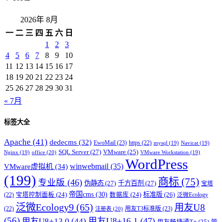
2026年 8月
一
二
三
四
五
六
日
1
2
3
4
5
6
7
8
9
10
11
12
13
14
15
16
17
18
19
20
21
22
23
24
25
26
27
28
29
30
31
« 7月
标签大全
Apache
(41)
dedecms
(32)
EwoMail
(23)
https
(22)
mysql
(19)
Navicat
(19)
SQL Server
(27)
VMware
(25)
office
(20)
Nginx
(19)
VMware Workstation
(19)
WordPress
winwebmail
(35)
VMware虚拟机
(34)
(199)
商标
(75)
专业版
(46)
伪静态
(27)
千方百剂
(27)
宝塔
帝国cms
(30)
标准版
(26)
宝塔控制面板
(24)
数据库
(24)
(22)
泛微Ecology
泛微Ecology9
(65)
用友U8
用友T3标准版
(23)
(22)
注册表
(20)
(56)
用友U8+16.1
(47)
用友U8+13.0
(44)
用友畅捷通T+
(25)
管