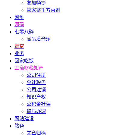
友加畅捷
管家婆千方百剂
网维
源码
七零八碎
高品质音乐
赞赏
业务
回家吃饭
工商财税知产
公司注册
会计税务
公司注销
知识产权
公积金社保
资质办理
网站建设
站务
文章归档