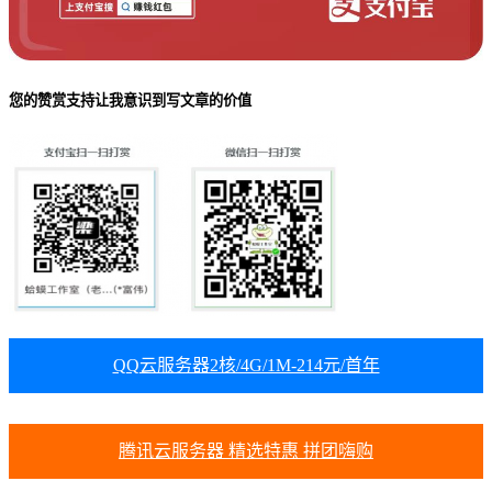
您的赞赏支持让我意识到写文章的价值
QQ云服务器2核/4G/1M-214元/首年
腾讯云服务器 精选特惠 拼团嗨购