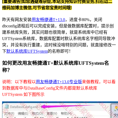
[重要通告]如您遇疑难杂症,本站支持知识付费业务,扫右边二
维码加博主微信,可节省您宝贵时间哦!
昨天有网友安装
用友畅捷通T+13.0
，进度卡80%，关闭
dbconfig进程后可以完成安装，但是做数据库配置时，提示创
建系统库失败，其实问题也很简单，就是系统库中已经有
UFTSystem系统库，数据库配置时默认系统库名字相同导致冲
突，并没有执行重建，这时候没啥特别的问题，就直接修改一
下
默认系统库UFTSystem
的名称即可！
如何更改用友畅捷通T+默认系统库UFTSystem名
称？
说明：以下教程以
用友畅捷通T+13.0专业版
来做教程，可以看
到数据库中与DataBaseConfig文件内都是默认系统库
UFTSystem 如下图所示