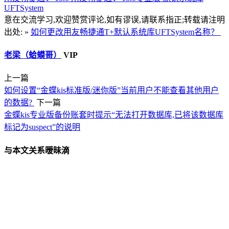
UFTSystem
意在交流学习,欢迎赞赏评论,如有谬误,请联系指正;转载请注明
出处: »
如何更改用友畅捷通T+默认系统库UFTSystem名称？
老梁（蛤蟆哥）
VIP
上一篇
如何设置“金蝶kis标准版/迷你版”当前用户不能查看其他用户
的数据?
下一篇
金蝶kis专业版备份账套时提示“无法打开数据库,已将该数据库
标记为suspect”的说明
与本文关系暧昧滴