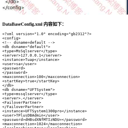
DataBaseConfig.xml 内容如下：
<?xml version="1.0" encoding="gb2312"?>

<config>

<!-- dsname=default -->

<db dsname="default">

<type>MsSqlserver</type>

<server>127.0.0.1</server>

<instance>Tuap</instance>

<user>sa</user>

<password>

</password>

<maxconnection>100</maxconnection>

<startKey>true</startKey>

</db>

<db dsname="UFTSystem">

<type>mssqlserver</type>

<server>.</server>

<FailoverPartner>

</FailoverPartner>

<instance>UFTSystem1300pro</instance>

<user>TPlusDBAdmin</user>

<password>dHBsdXNfMTIzNDU=</password>

<maxconnection>1024</maxconnection>
