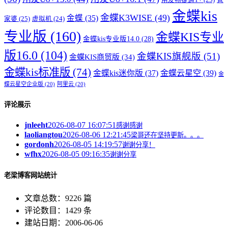
金蝶kis
金蝶K3WISE
(49)
金蝶
(35)
家婆
(25)
虚拟机
(24)
专业版
(160)
金蝶KIS专业
金蝶kis专业版14.0
(28)
版16.0
(104)
金蝶KIS旗舰版
(51)
金蝶KIS商贸版
(34)
金蝶kis标准版
(74)
金蝶kis迷你版
(37)
金蝶云星空
(39)
金
蝶云星空企业版
(20)
阿里云
(20)
评论展示
jnleeht
2026-08-07 16:07:51
感谢感谢
laoliangtou
2026-08-06 12:21:45
梁哥还在坚持更新。。。
gordonh
2026-08-05 14:19:57
谢谢分享！
wfhx
2026-08-05 09:16:35
谢谢分享
老梁博客网站统计
文章总数：9226 篇
评论数目：1429 条
建站日期：2006-06-06