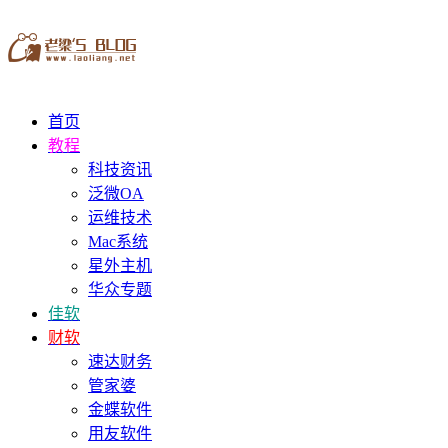
首页
教程
科技资讯
泛微OA
运维技术
Mac系统
星外主机
华众专题
佳软
财软
速达财务
管家婆
金蝶软件
用友软件