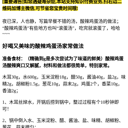
[重要通告]如您遇疑难杂症,本站支持知识付费业务,扫右边二
维码加博主微信,可节省您宝贵时间哦!
夜已深，人也静，写篇早餐不错的汤，酸辣鸡蛋汤的做法；
“酸辣鸡蛋汤”有些地方也叫“滚蛋汤”，吃完就滚蛋了，哈哈
~~~
好喝又美味的酸辣鸡蛋汤家常做法
准备食材：（精确到g是多次尝试为了味道的鲜美）酸辣鸡蛋
汤酸辣爽口又解腻，材料和做法都很简单，特别家常。
木耳30g，水600g，玉米淀粉18g，醋50g，酱油40g，盐2g，味
精2g，胡椒粉1.5g，葱花10g，蒜末2g，鸡蛋2个，香菜10g，
香油2g；
1、木耳丝焯水，开锅后捞到锅中，整过过程有个10秒钟即
可！
2、锅中倒入水、玉米淀粉、醋、酱油、盐、味精、胡椒粉、
葱花、蒜末搅匀；