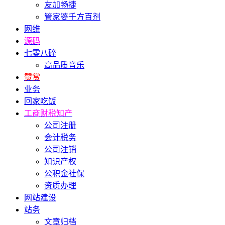
友加畅捷
管家婆千方百剂
网维
源码
七零八碎
高品质音乐
赞赏
业务
回家吃饭
工商财税知产
公司注册
会计税务
公司注销
知识产权
公积金社保
资质办理
网站建设
站务
文章归档