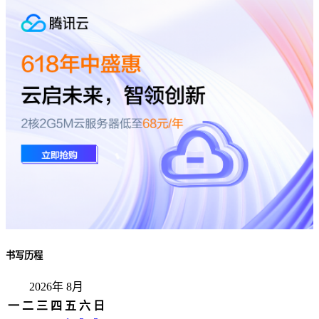
书写历程
2026年 8月
一
二
三
四
五
六
日