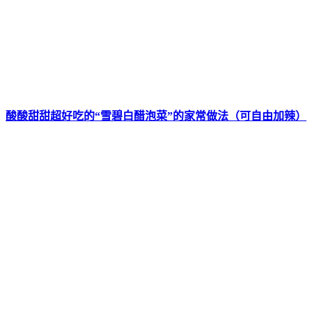
酸酸甜甜超好吃的“雪碧白醋泡菜”的家常做法（可自由加辣）