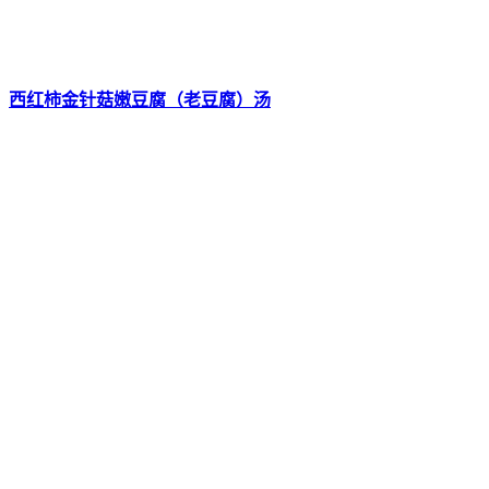
西红柿金针菇嫩豆腐（老豆腐）汤