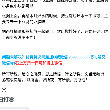
材料比上面多了西红柿与豆腐，西红柿去皮，切小条，豆腐切
小条或小块都可以
根据上面，再给木耳焯水的时候，把豆腐也焯水一下即可，主
要是去一下豆腐的豆腥味！
把西红柿跟那些都放一起即可，然后搅拌好了，开始开火，跟
上面步骤没啥不同！
问题未解决？付费解决问题加Q或微信 2589053300 (即Q号又
微信号)
右上方扫一扫可加博主微信
所写所说，是心之所感，思之所悟，行之所得；文当无敷衍，
落笔求简洁。 以所舍，求所获；有所依，方所成！
赏