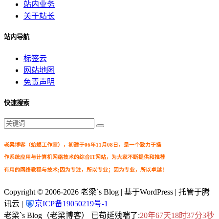
站内业务
关于站长
站内导航
标签云
网站地图
免责声明
快速搜索
老梁博客（蛤蟆工作室），初建于06年11月08日，是一个致力于操
作系统应用与计算机网络技术的综合IT网站，为大家不断提供和推荐
有用的网络教程与技术;因为专注，所以专业；因为专业，所以卓越！
Copyright © 2006-2026
老梁`s Blog
| 基于WordPress | 托管于腾
讯云 |
京ICP备19050219号-1
老梁`s Blog（老梁博客） 已苟延残喘了:
20年67天18时37分4秒