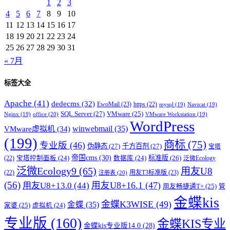
1
2
3
4
5
6
7
8
9
10
11
12
13
14
15
16
17
18
19
20
21
22
23
24
25
26
27
28
29
30
31
« 7月
标签大全
Apache
(41)
dedecms
(32)
EwoMail
(23)
https
(22)
mysql
(19)
Navicat
(19)
SQL Server
(27)
VMware
(25)
office
(20)
Nginx
(19)
VMware Workstation
(19)
WordPress
winwebmail
(35)
VMware虚拟机
(34)
(199)
商标
(75)
专业版
(46)
伪静态
(27)
千方百剂
(27)
宝塔
帝国cms
(30)
标准版
(26)
宝塔控制面板
(24)
数据库
(24)
(22)
泛微Ecology
泛微Ecology9
(65)
用友U8
用友T3标准版
(23)
(22)
注册表
(20)
(56)
用友U8+16.1
(47)
用友U8+13.0
(44)
用友畅捷通T+
(25)
管
金蝶kis
金蝶K3WISE
(49)
金蝶
(35)
家婆
(25)
虚拟机
(24)
专业版
(160)
金蝶KIS专业
金蝶kis专业版14.0
(28)