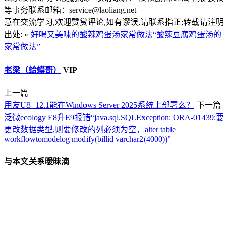
等事务联系邮箱：service@laoliang.net
意在交流学习,欢迎赞赏评论,如有谬误,请联系指正;转载请注明
出处: »
好喝又美味的酸辣鸡蛋汤家常做法“酸辣豆腐鸡蛋汤的
家常做法”
老梁（蛤蟆哥）
VIP
上一篇
用友U8+12.1能在Windows Server 2025系统上部署么？
下一篇
泛微ecology E8升E9报错“java.sql.SQLException: ORA-01439:要
更改数据类型,则要修改的列必须为空，alter table
workflowtomodelog modify(billid varchar2(4000))”
与本文关系暧昧滴