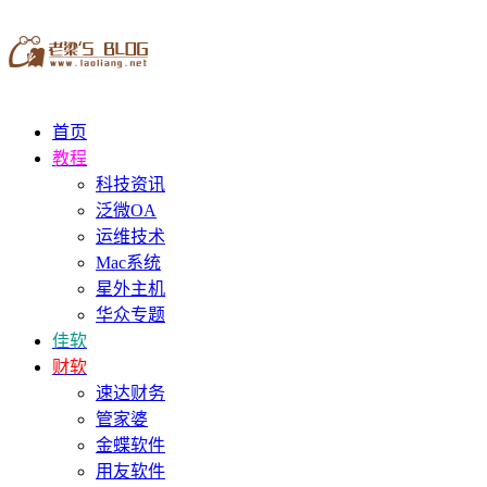
首页
教程
科技资讯
泛微OA
运维技术
Mac系统
星外主机
华众专题
佳软
财软
速达财务
管家婆
金蝶软件
用友软件