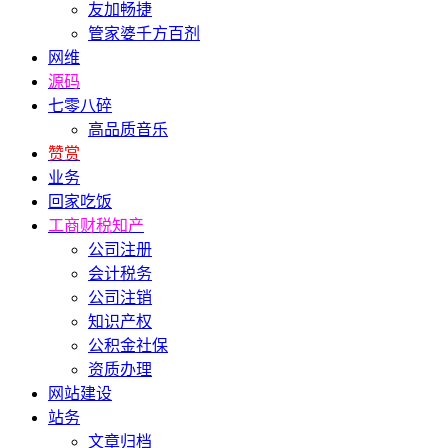
友加畅捷
管家婆千方百剂
网维
源码
七零八碎
高品质音乐
赞赏
业务
回家吃饭
工商财税知产
公司注册
会计税务
公司注销
知识产权
公积金社保
资质办理
网站建设
站务
文章归档