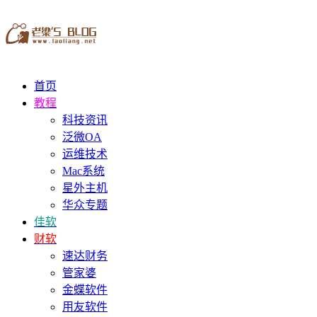
首页
教程
科技资讯
泛微OA
运维技术
Mac系统
星外主机
华众专题
佳软
财软
速达财务
管家婆
金蝶软件
用友软件