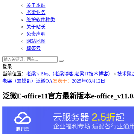
关于本站
老梁业务
维护软件种类
关于站长
免责声明
网站地图
标签云
登录
当前位置：
老梁`s Blog（老梁博客,老梁IT技术博客）
技术聚
>
老梁（蛤蟆哥）
泛微OA
发表于：
2025年03月12日
泛微E-office11官方最新版本e-office_v11