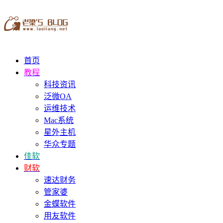
首页
教程
科技资讯
泛微OA
运维技术
Mac系统
星外主机
华众专题
佳软
财软
速达财务
管家婆
金蝶软件
用友软件