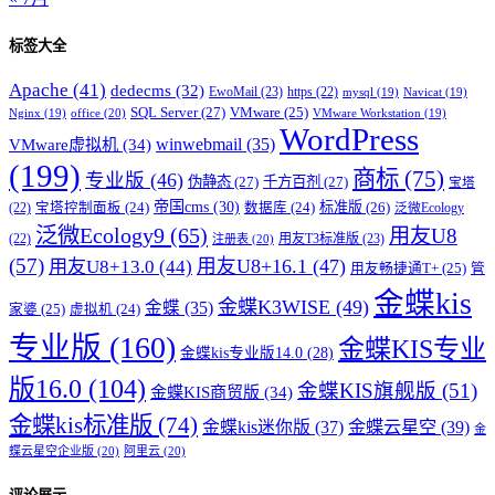
标签大全
Apache
(41)
dedecms
(32)
EwoMail
(23)
https
(22)
mysql
(19)
Navicat
(19)
SQL Server
(27)
VMware
(25)
office
(20)
Nginx
(19)
VMware Workstation
(19)
WordPress
winwebmail
(35)
VMware虚拟机
(34)
(199)
商标
(75)
专业版
(46)
伪静态
(27)
千方百剂
(27)
宝塔
帝国cms
(30)
标准版
(26)
宝塔控制面板
(24)
数据库
(24)
(22)
泛微Ecology
泛微Ecology9
(65)
用友U8
用友T3标准版
(23)
(22)
注册表
(20)
(57)
用友U8+16.1
(47)
用友U8+13.0
(44)
用友畅捷通T+
(25)
管
金蝶kis
金蝶K3WISE
(49)
金蝶
(35)
家婆
(25)
虚拟机
(24)
专业版
(160)
金蝶KIS专业
金蝶kis专业版14.0
(28)
版16.0
(104)
金蝶KIS旗舰版
(51)
金蝶KIS商贸版
(34)
金蝶kis标准版
(74)
金蝶kis迷你版
(37)
金蝶云星空
(39)
金
蝶云星空企业版
(20)
阿里云
(20)