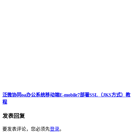
泛微协同oa办公系统移动端E-mobile7部署SSL（JKS方式）教
程
发表回复
要发表评论，您必须先
登录
。