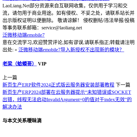
LaoLiang.Net部分资源来自互联网收集，仅供用于学习和交
流，请勿用于商业用途。如有侵权、不妥之处，请联系站长并
出示版权证明以便删除。 敬请谅解！ 侵权删帖/违法举报/投稿
等事务联系邮箱：service@laoliang.net
泛微移动端emobile7
意在交流学习,欢迎赞赏评论,如有谬误,请联系指正;转载请注明
出处: »
泛微移动端emobile7导入新授权不出现新的模块？
老梁（蛤蟆哥）
VIP
上一篇
新页生产ERP软件2024正式版云服务器安装部署教程
下一篇
新页生产ERP2024部署在云服务器提示“未知错误或SOCKET
出错，线程无法启动InvalidArgument=0的值对于index无效”的
解决办法
与本文关系暧昧滴