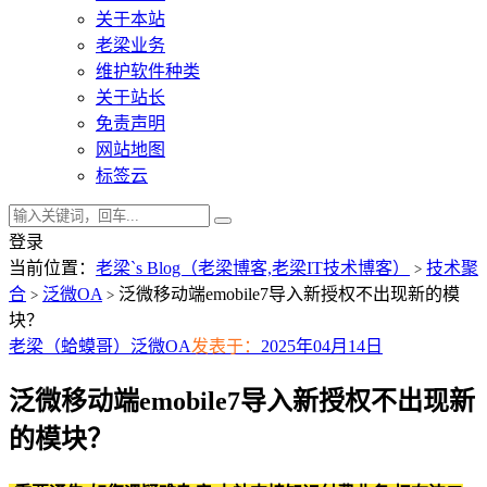
关于本站
老梁业务
维护软件种类
关于站长
免责声明
网站地图
标签云
登录
当前位置：
老梁`s Blog（老梁博客,老梁IT技术博客）
技术聚
>
合
泛微OA
泛微移动端emobile7导入新授权不出现新的模
>
>
块？
老梁（蛤蟆哥）
泛微OA
发表于：
2025年04月14日
泛微移动端emobile7导入新授权不出现新
的模块？