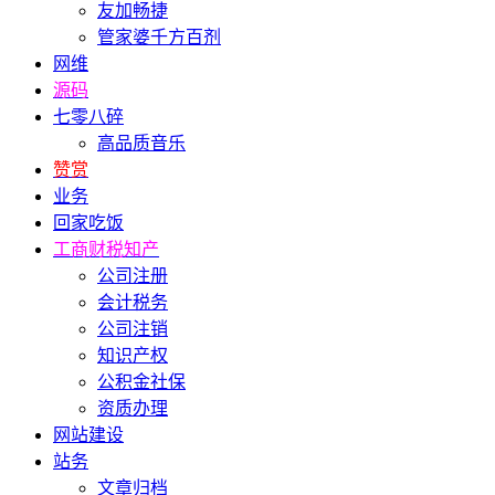
友加畅捷
管家婆千方百剂
网维
源码
七零八碎
高品质音乐
赞赏
业务
回家吃饭
工商财税知产
公司注册
会计税务
公司注销
知识产权
公积金社保
资质办理
网站建设
站务
文章归档