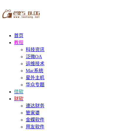
首页
教程
科技资讯
泛微OA
运维技术
Mac系统
星外主机
华众专题
佳软
财软
速达财务
管家婆
金蝶软件
用友软件