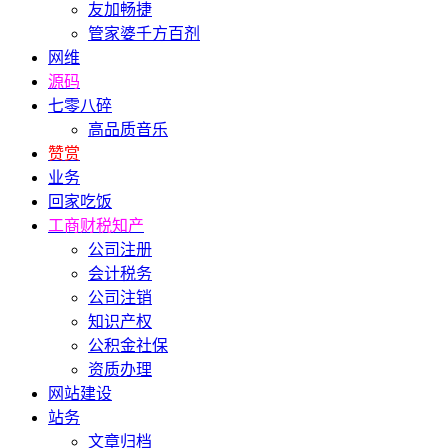
友加畅捷
管家婆千方百剂
网维
源码
七零八碎
高品质音乐
赞赏
业务
回家吃饭
工商财税知产
公司注册
会计税务
公司注销
知识产权
公积金社保
资质办理
网站建设
站务
文章归档