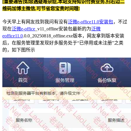
[重要通告]如您遇疑难杂症,本站支持知识付费业务,扫右边二
维码加博主微信,可节省您宝贵时间哦!
今天早上有网友找到我问有没有
泛微e-office11.0安装包
，不过
现在
泛微e-office
_v11_offline安装包最新的为
泛微
eoffice11.0
.0.0_20250818_offline.exe版本，网友拿到版本安装
后，在服务管理里发现好多服务处于“已停用或未注册”之类
的，如下图所示