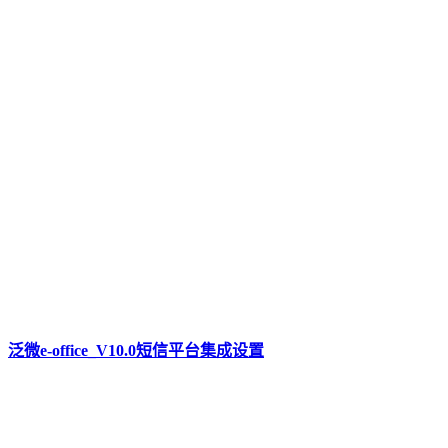
泛微e-office_V10.0短信平台集成设置