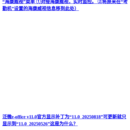
“海康威视”菜单 ①对接海康威视，实时监控。 ②将原来在“考
勤机”设置的海康威视信息移到此处）
泛微e-office v11.0官方显示补丁为“11.0_20250818”可更新就只
显示到“11.0_20250526”这是为什么？