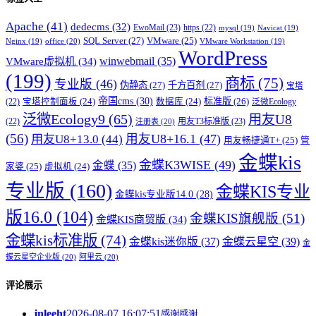
Apache
(41)
dedecms
(32)
EwoMail
(23)
https
(22)
mysql
(19)
Navicat
(19)
SQL Server
(27)
VMware
(25)
office
(20)
Nginx
(19)
VMware Workstation
(19)
WordPress
winwebmail
(35)
VMware虚拟机
(34)
(199)
商标
(75)
专业版
(46)
伪静态
(27)
千方百剂
(27)
宝塔
帝国cms
(30)
标准版
(26)
宝塔控制面板
(24)
数据库
(24)
(22)
泛微Ecology
泛微Ecology9
(65)
用友U8
用友T3标准版
(23)
(22)
注册表
(20)
(56)
用友U8+16.1
(47)
用友U8+13.0
(44)
用友畅捷通T+
(25)
管
金蝶kis
金蝶K3WISE
(49)
金蝶
(35)
家婆
(25)
虚拟机
(24)
专业版
(160)
金蝶KIS专业
金蝶kis专业版14.0
(28)
版16.0
(104)
金蝶KIS旗舰版
(51)
金蝶KIS商贸版
(34)
金蝶kis标准版
(74)
金蝶kis迷你版
(37)
金蝶云星空
(39)
金
蝶云星空企业版
(20)
阿里云
(20)
评论展示
jnleeht
2026-08-07 16:07:51
感谢感谢