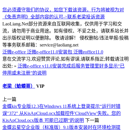
您必须遵守我们的协议，如您下载该资源，行为将被视为对
《免责声明》全部内容的认可->
联系老梁
投诉资源
LaoLiang.Net部分资源来自互联网收集，仅供用于学习和交
流，请勿用于商业用途。如有侵权、不妥之处，请联系站长并
出示版权证明以便删除。 敬请谅解！ 侵权删帖/违法举报/投稿
等事务联系邮箱：service@laoliang.net
泛微e-office
泛微e-office11.0安装包
泛微eoffice11.0
意在交流学习,欢迎赞赏评论,如有谬误,请联系指正;转载请注明
出处: »
泛微e-office v11.0安装完成后服务管理里好多显示“已
停用或未注册”的说明
老梁（蛤蟆哥）
VIP
上一篇
金蝶kis专业版12.3在Windows 11系统上登录提示“运行时错
误"372" 从KisApCloud.ocx加载控件'CloudView'失败。您的
KisApCloud.ocx版本 可能已过期”的说明
下一篇
金蝶云星空企业版（标准版）9.1版本安装时在环境检测提