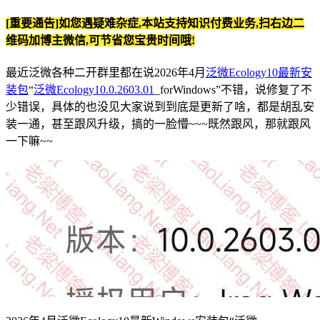
[重要通告]如您遇疑难杂症,本站支持知识付费业务,扫右边二
维码加博主微信,可节省您宝贵时间哦!
最近泛微各种二开群里都在说2026年4月
泛微Ecology10最新安
装包
“
泛微Ecology10.0.2603.01
_forWindows”不错，说修复了不
少错误，具体的也没见大家说到到底是更新了啥，都是胡乱安
装一通，甚至跟风升级，搞的一脸懵~~~既然跟风，那就跟风
一下嘛~~