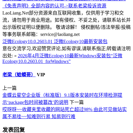
《免责声明》全部内容的认可->
联系老梁
投诉资源
LaoLiang.Net部分资源来自互联网收集，仅供用于学习和交
流，请勿用于商业用途。如有侵权、不妥之处，请联系站长并
出示版权证明以便删除。 敬请谅解！ 侵权删帖/违法举报/投稿
等事务联系邮箱：service@laoliang.net
泛微Ecology10.0.2603.01
泛微Ecology10最新安装包
意在交流学习,欢迎赞赏评论,如有谬误,请联系指正;转载请注明
出处: »
2026年4月泛微Ecology10最新Windows安装包“泛微
Ecology10.0.2603.01_forWindows”
老梁（蛤蟆哥）
VIP
上一篇
金蝶云星空企业版（标准版）9.1版本安装时在环境检测提
示‘package包时间被篡改’的说明
下一篇
哎呀呀~~收藏夹里收藏的网站死亡超过98% 由此可见做站实
属不易哇~~知难则行易 知易则行难
发表回复