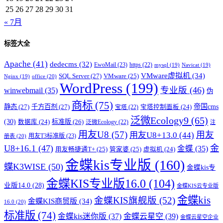
25
26
27
28
29
30
31
« 7月
标签大全
Apache
(41)
dedecms
(32)
EwoMail
(23)
https
(22)
mysql
(19)
Navicat
(19)
VMware虚拟机
(34)
SQL Server
(27)
VMware
(25)
office
(20)
Nginx
(19)
WordPress
(199)
专业版
(46)
winwebmail
(35)
伪
商标
(75)
帝国cms
静态
(27)
千方百剂
(27)
宝塔控制面板
(24)
宝塔
(22)
泛微Ecology9
(65)
(30)
标准版
(26)
数据库
(24)
泛微Ecology
(22)
注
用友U8
(57)
用友
用友U8+13.0
(44)
用友T3标准版
(23)
册表
(20)
U8+16.1
(47)
金
金蝶
(35)
用友畅捷通T+
(25)
管家婆
(25)
虚拟机
(24)
金蝶kis专业版
(160)
蝶K3WISE
(50)
金蝶kis专
金蝶KIS专业版16.0
(104)
业版14.0
(28)
金蝶KIS云专业版
金蝶kis
金蝶KIS旗舰版
(52)
金蝶KIS商贸版
(34)
16.0
(20)
标准版
(74)
金蝶kis迷你版
(37)
金蝶云星空
(39)
金蝶云星空企业