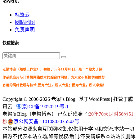
站内导航
标签云
网站地图
免责声明
快速搜索
老梁博客（蛤蟆工作室），初建于06年11月08日，是一个致力于操
作系统应用与计算机网络技术的综合IT网站，为大家不断提供和推荐
有用的网络教程与技术;因为专注，所以专业；因为专业，所以卓越！
Copyright © 2006-2026
老梁`s Blog
| 基于WordPress | 托管于腾
讯云 |
京ICP备19050219号-1
老梁`s Blog（老梁博客） 已苟延残喘了:
20年70天14时56分52
秒
京公网安备 11010802035542号
本站部分资源来自互联网收集,仅供用于学习和交流.本站一切
资源不代表本站立场,如有侵权/后门/不妥请联系本站站长删除.