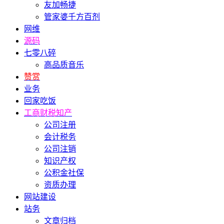
友加畅捷
管家婆千方百剂
网维
源码
七零八碎
高品质音乐
赞赏
业务
回家吃饭
工商财税知产
公司注册
会计税务
公司注销
知识产权
公积金社保
资质办理
网站建设
站务
文章归档