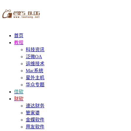
首页
教程
科技资讯
泛微OA
运维技术
Mac系统
星外主机
华众专题
佳软
财软
速达财务
管家婆
金蝶软件
用友软件