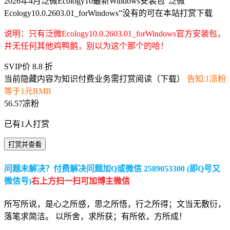
2026年4月泛微Ecology10最新Windows安装包“泛微
Ecology10.0.2603.01_forWindows”没有的可在本站打赏下载
说明：只有泛微Ecology10.0.2603.01_forWindows官方安装包，
并无任何其他鸡鸭鹅，别以为这个那个的哈！
SVIP价 8.8 折
当前隐藏内容为知识付费业务需打赏阅读（下载）
告知:1凉粉
等于1元RMB
56.57凉粉
已有
1
人打赏
打赏并查看
问题未解决？付费解决问题加Q或微信 2589053300 (即Q号又
微信号)
右上方扫一扫可加博主微信
所写所说，是心之所感，思之所悟，行之所得；文当无敷衍，
落笔求简洁。 以所舍，求所获；有所依，方所成！