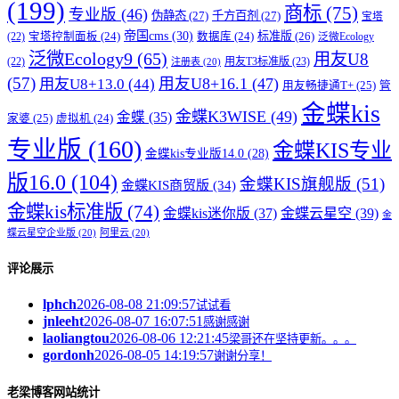
(199)
商标
(75)
专业版
(46)
伪静态
(27)
千方百剂
(27)
宝塔
帝国cms
(30)
标准版
(26)
宝塔控制面板
(24)
数据库
(24)
(22)
泛微Ecology
泛微Ecology9
(65)
用友U8
用友T3标准版
(23)
(22)
注册表
(20)
(57)
用友U8+16.1
(47)
用友U8+13.0
(44)
用友畅捷通T+
(25)
管
金蝶kis
金蝶K3WISE
(49)
金蝶
(35)
家婆
(25)
虚拟机
(24)
专业版
(160)
金蝶KIS专业
金蝶kis专业版14.0
(28)
版16.0
(104)
金蝶KIS旗舰版
(51)
金蝶KIS商贸版
(34)
金蝶kis标准版
(74)
金蝶kis迷你版
(37)
金蝶云星空
(39)
金
蝶云星空企业版
(20)
阿里云
(20)
评论展示
lphch
2026-08-08 21:09:57
试试看
jnleeht
2026-08-07 16:07:51
感谢感谢
laoliangtou
2026-08-06 12:21:45
梁哥还在坚持更新。。。
gordonh
2026-08-05 14:19:57
谢谢分享！
老梁博客网站统计