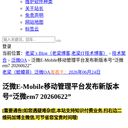
维护软件种类
关于站长
免责声明
网站地图
标签云
登录
当前位置：
老梁`s Blog（老梁博客,老梁IT技术博客）
技术聚
>
合
泛微OA
泛微E-Mobile移动管理平台发布新版本号“泛微
>
>
em7 20260622”
老梁（蛤蟆哥）
泛微OA
发表于：
2026年06月24日
泛微E-Mobile移动管理平台发布新版本
号“泛微em7 20260622”
[重要通告]如您遇疑难杂症,本站支持知识付费业务,扫右边二
维码加博主微信,可节省您宝贵时间哦!