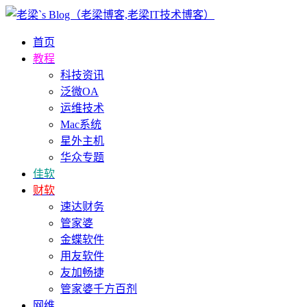
首页
教程
科技资讯
泛微OA
运维技术
Mac系统
星外主机
华众专题
佳软
财软
速达财务
管家婆
金蝶软件
用友软件
友加畅捷
管家婆千方百剂
网维