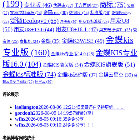
(199)
商标
(75)
专业版
(46)
伪静态
(27)
千方百剂
(27)
宝塔
帝国cms
(30)
标准版
(26)
宝塔控制面板
(24)
数据库
(24)
(22)
泛微Ecology
泛微Ecology9
(65)
用友U8
用友T3标准版
(23)
(22)
注册表
(20)
(56)
用友U8+16.1
(47)
用友U8+13.0
(44)
用友畅捷通T+
(25)
管
金蝶kis
金蝶K3WISE
(49)
金蝶
(35)
家婆
(25)
虚拟机
(24)
专业版
(160)
金蝶KIS专业
金蝶kis专业版14.0
(28)
版16.0
(104)
金蝶KIS旗舰版
(51)
金蝶KIS商贸版
(34)
金蝶kis标准版
(74)
金蝶kis迷你版
(37)
金蝶云星空
(39)
金
蝶云星空企业版
(20)
阿里云
(20)
评论展示
laoliangtou
2026-08-06 12:21:45
梁哥还在坚持更新。。。
gordonh
2026-08-05 14:19:57
谢谢分享！
wfhx
2026-08-05 09:16:35
谢谢分享
wfhx
2026-08-05 09:10:24
谢谢分享！！！
老梁博客网站统计