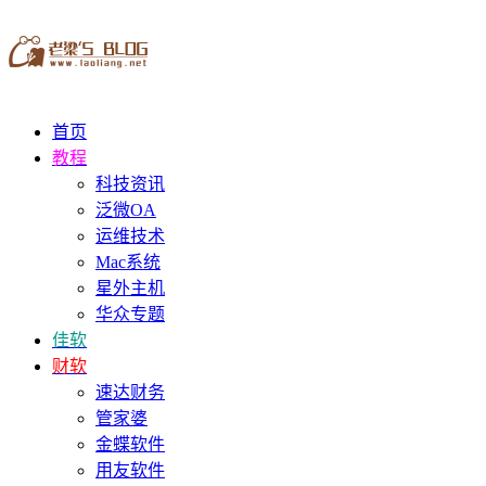
首页
教程
科技资讯
泛微OA
运维技术
Mac系统
星外主机
华众专题
佳软
财软
速达财务
管家婆
金蝶软件
用友软件