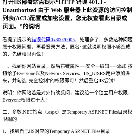
打开IIS部署站点提示“HTTP 错误 401.3 -
Unauthorized 由于 Web 服务器上此资源的访问控制
列表(ACL)配置或加密设置，您无权查看此目录或
页面。”的说明
看提示提示的
错误代码0x80070005
，处理多了，多数这种问题
属于权限问题，再看登录方法，匿名~这就说明权限不够造成
的，先给权限再说！
一、找到你网站目录，然后右键属性----安全---编辑-----添加 按
钮给予Everyone以及Network Services、IIS_IUSRS用户添加进
来，并勾选“完全控制”的权限即可！然后重启IIS尝试！
说明：你网站若是对外持续反问，建议给一个独立用户权限，
Everyone权限过于大！
二、多数.NET站点（.aspx）是Temporary ASP.NET Files目录权
限闹的
1、找到自己IIS对应的Temporary ASP.NET Files目录