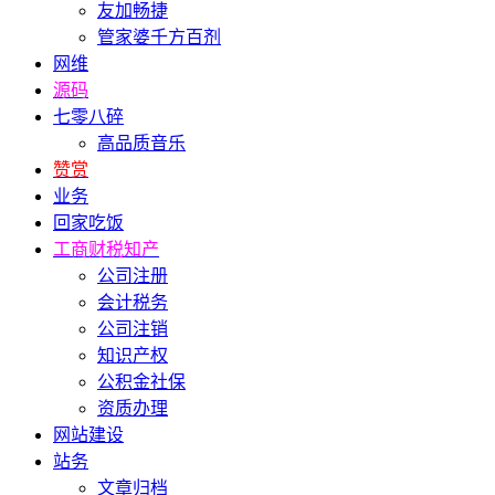
友加畅捷
管家婆千方百剂
网维
源码
七零八碎
高品质音乐
赞赏
业务
回家吃饭
工商财税知产
公司注册
会计税务
公司注销
知识产权
公积金社保
资质办理
网站建设
站务
文章归档