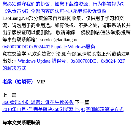
您必须遵守我们的协议，如您下载该资源，行为将被视为对
《免责声明》全部内容的认可->
联系老梁
投诉资源
LaoLiang.Net部分资源来自互联网收集，仅供用于学习和交
流，请勿用于商业用途。如有侵权、不妥之处，请联系站长并
出示版权证明以便删除。 敬请谅解！ 侵权删帖/违法举报/投稿
等事务联系邮箱：service@laoliang.net
0x800700DE
0x8024402F
update
Windows服务
意在交流学习,欢迎赞赏评论,如有谬误,请联系指正;转载请注明
出处: »
Windows Update 错误号：0x800700DE、0x8024402F
的解决方式
老梁（蛤蟆哥）
VIP
上一篇
360腾讯5小时恩怨：谁在生死关头
下一篇
2010年11月7号完美解决360浏览器上QQ空间邮箱解决方式
与本文关系暧昧滴