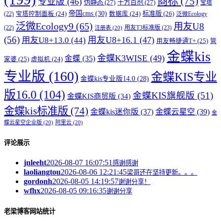
商标
(75)
专业版
(46)
伪静态
(27)
千方百剂
(27)
宝塔
帝国cms
(30)
标准版
(26)
宝塔控制面板
(24)
数据库
(24)
(22)
泛微Ecology
泛微Ecology9
(65)
用友U8
用友T3标准版
(23)
(22)
注册表
(20)
(56)
用友U8+16.1
(47)
用友U8+13.0
(44)
用友畅捷通T+
(25)
管
金蝶kis
金蝶K3WISE
(49)
金蝶
(35)
家婆
(25)
虚拟机
(24)
专业版
(160)
金蝶KIS专业
金蝶kis专业版14.0
(28)
版16.0
(104)
金蝶KIS旗舰版
(51)
金蝶KIS商贸版
(34)
金蝶kis标准版
(74)
金蝶kis迷你版
(37)
金蝶云星空
(39)
金
蝶云星空企业版
(20)
阿里云
(20)
评论展示
jnleeht
2026-08-07 16:07:51
感谢感谢
laoliangtou
2026-08-06 12:21:45
梁哥还在坚持更新。。。
gordonh
2026-08-05 14:19:57
谢谢分享！
wfhx
2026-08-05 09:16:35
谢谢分享
老梁博客网站统计