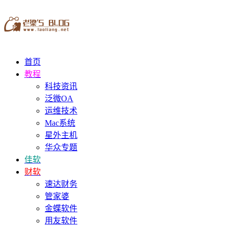
首页
教程
科技资讯
泛微OA
运维技术
Mac系统
星外主机
华众专题
佳软
财软
速达财务
管家婆
金蝶软件
用友软件