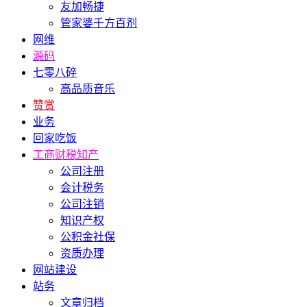
友加畅捷
管家婆千方百剂
网维
源码
七零八碎
高品质音乐
赞赏
业务
回家吃饭
工商财税知产
公司注册
会计税务
公司注销
知识产权
公积金社保
资质办理
网站建设
站务
文章归档