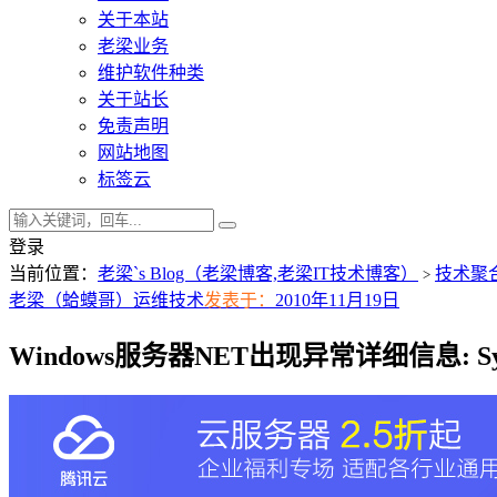
关于本站
老梁业务
维护软件种类
关于站长
免责声明
网站地图
标签云
登录
当前位置：
老梁`s Blog（老梁博客,老梁IT技术博客）
技术聚
>
老梁（蛤蟆哥）
运维技术
发表于：
2010年11月19日
Windows服务器NET出现异常详细信息: Syst