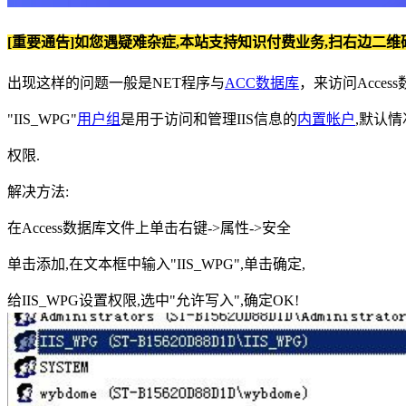
[重要通告]如您遇疑难杂症,本站支持知识付费业务,扫右边二维
出现这样的问题一般是NET程序与
ACC数据库
，来访问Access
"IIS_WPG"
用户组
是用于访问和管理IIS信息的
内置帐户
,默认情
权限.
解决方法:
在Access数据库文件上单击右键->属性->安全
单击添加,在文本框中输入"IIS_WPG",单击确定,
给IIS_WPG设置权限,选中"允许写入",确定OK!