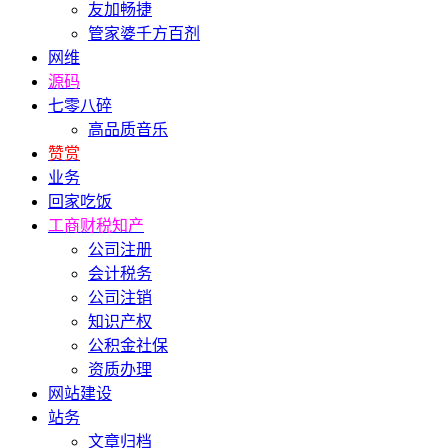
友加畅捷
管家婆千方百剂
网维
源码
七零八碎
高品质音乐
赞赏
业务
回家吃饭
工商财税知产
公司注册
会计税务
公司注销
知识产权
公积金社保
资质办理
网站建设
站务
文章归档