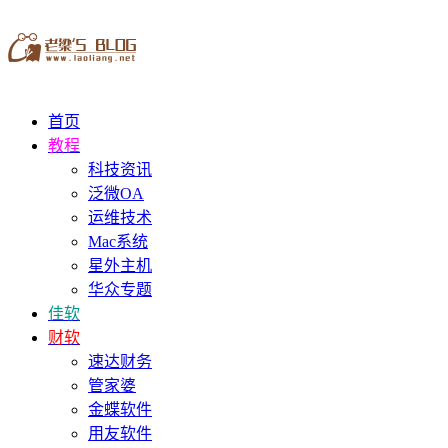
首页
教程
科技资讯
泛微OA
运维技术
Mac系统
星外主机
华众专题
佳软
财软
速达财务
管家婆
金蝶软件
用友软件